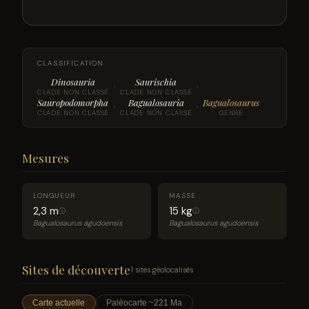
CLASSIFICATION
Dinosauria
Saurischia
›
›
CLADE NON CLASSÉ
CLADE NON CLASSÉ
Sauropodomorpha
Bagualosauria
Bagualosaurus
›
›
CLADE NON CLASSÉ
CLADE NON CLASSÉ
GENRE
Mesures
LONGUEUR
MASSE
2,3 m
15 kg
ⓘ
ⓘ
Bagualosaurus agudoensis
Bagualosaurus agudoensis
Sites de découverte
1 sites géolocalisés
Carte actuelle
Paléocarte ~221 Ma