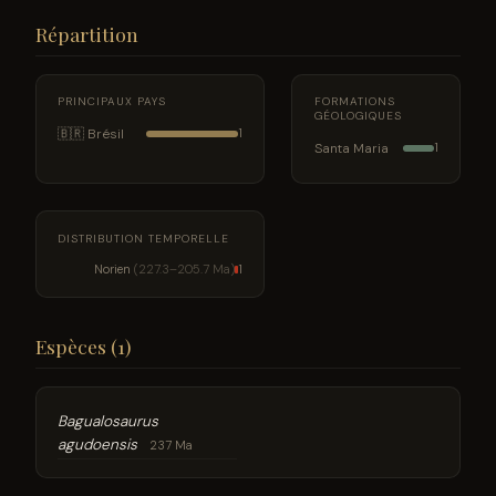
Répartition
PRINCIPAUX PAYS
FORMATIONS
GÉOLOGIQUES
🇧🇷 Brésil
1
Santa Maria
1
DISTRIBUTION TEMPORELLE
Norien
(227.3–205.7 Ma)
1
Espèces (1)
Bagualosaurus
agudoensis
237 Ma