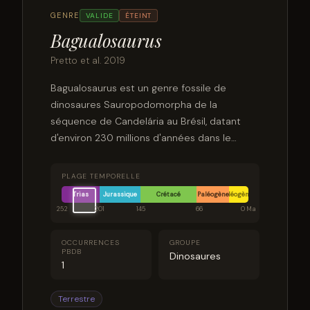
GENRE
VALIDE
ÉTEINT
Bagualosaurus
Pretto et al. 2019
Bagualosaurus est un genre fossile de
dinosaures Sauropodomorpha de la
séquence de Candelária au Brésil, datant
d'environ 230 millions d'années dans le
Carnien du Trias tardif. Il comprend une seule
espèce, Bagualosaurus agudoensis.
PLAGE TEMPORELLE
Trias
Jurassique
Crétacé
Paléogène
Néogène
252
201
145
66
0 Ma
OCCURRENCES
GROUPE
PBDB
Dinosaures
1
Terrestre