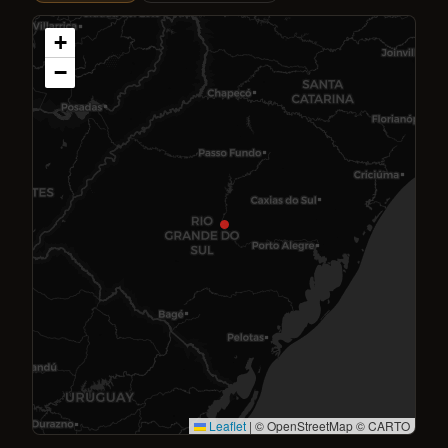
+
−
Leaflet
|
© OpenStreetMap © CARTO