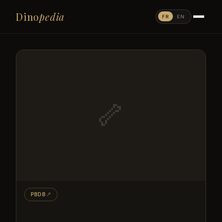
Dino
pedia
FR
EN
🦴
PBDB
↗