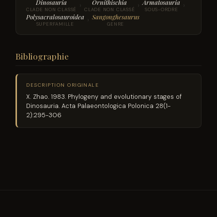
Dinosauria
Ornithischia
Armatosauria
›
›
›
CLADE NON CLASSÉ
CLADE NON CLASSÉ
SOUS-ORDRE
Polysacralosauroidea
Sangonghesaurus
›
SUPERFAMILLE
GENRE
Bibliographie
DESCRIPTION ORIGINALE
X. Zhao. 1983. Phylogeny and evolutionary stages of
Dinosauria. Acta Palaeontologica Polonica 28(1-
2):295-306