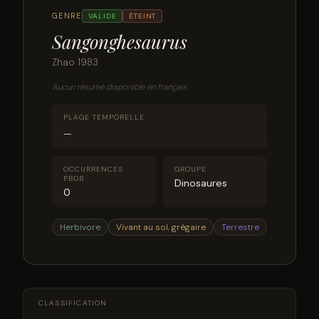
GENRE
VALIDE
ÉTEINT
Sangonghesaurus
Zhao 1983
Aucun résumé disponible en français.
PLAGE TEMPORELLE
—
OCCURRENCES
GROUPE
PBDB
Dinosaures
0
Herbivore
Vivant au sol, grégaire
Terrestre
CLASSIFICATION