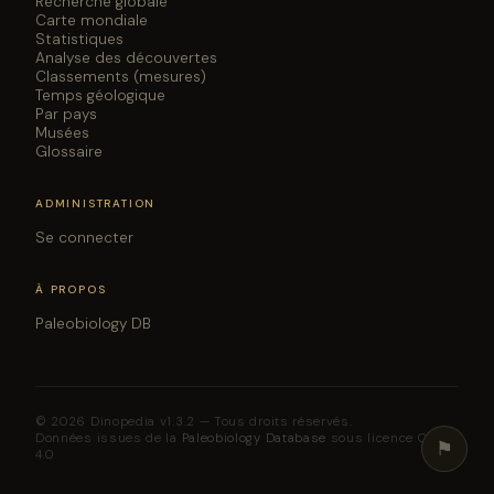
Recherche globale
Carte mondiale
Statistiques
Analyse des découvertes
Classements (mesures)
Temps géologique
Par pays
Musées
Glossaire
ADMINISTRATION
Se connecter
À PROPOS
Paleobiology DB
© 2026 Dinopedia v1.3.2 — Tous droits réservés.
Données issues de la
Paleobiology Database
sous licence CC BY
⚑
4.0