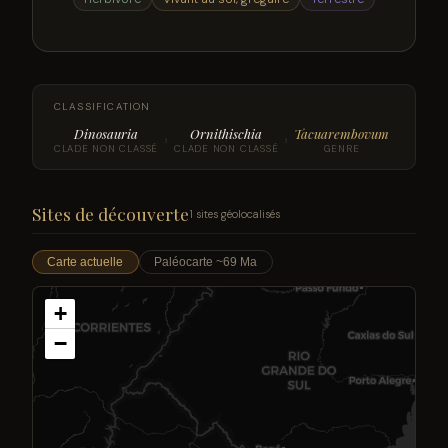
CLASSIFICATION
Dinosauria
Ornithischia
Tacuarembovum
›
›
CLADE NON CLASSÉ
CLADE NON CLASSÉ
GENRE
Sites de découverte
1 sites géolocalisés
Carte actuelle
Paléocarte ~69 Ma
+
−