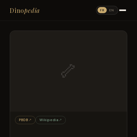
Dino
pedia
FR
EN
🦴
PBDB
↗
Wikipedia
↗