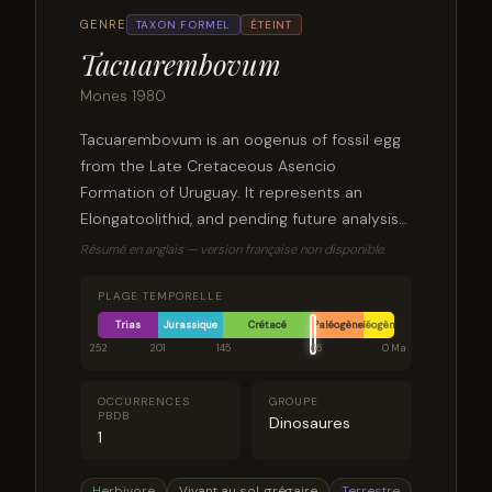
GENRE
TAXON FORMEL
ÉTEINT
Tacuarembovum
Mones 1980
Tacuarembovum is an oogenus of fossil egg
from the Late Cretaceous Asencio
Formation of Uruguay. It represents an
Elongatoolithid, and pending future analysis
may be found to be synonymous with
Résumé en anglais — version française non disponible.
another oospecies.
PLAGE TEMPORELLE
Trias
Jurassique
Crétacé
Paléogène
Néogène
252
201
145
66
0 Ma
OCCURRENCES
GROUPE
PBDB
Dinosaures
1
Herbivore
Vivant au sol, grégaire
Terrestre