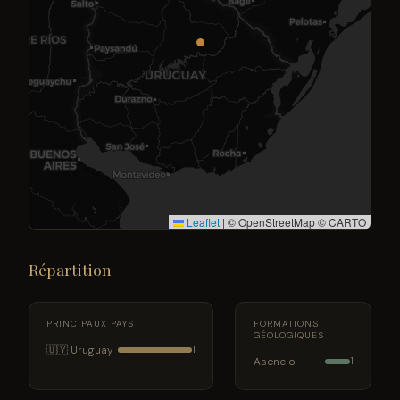
Leaflet
|
© OpenStreetMap © CARTO
Répartition
PRINCIPAUX PAYS
FORMATIONS
GÉOLOGIQUES
🇺🇾 Uruguay
1
Asencio
1