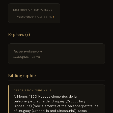
DISTRIBUTION TEMPORELLE
Maastrichtien
(72.2–66 Ma)
1
Espèces (1)
Tacuarembouvum
oblongum
72 Ma
Bibliographie
DESCRIPTION ORIGINALE
A. Mones. 1980. Nuevos elementos de la
paleoherpetofauna del Uruguay (Crocodilia y
Dinosauria) [New elements of the paleoherpetofauna
of Uruguay (Crocodilia and Dinosauria)]. Actas II