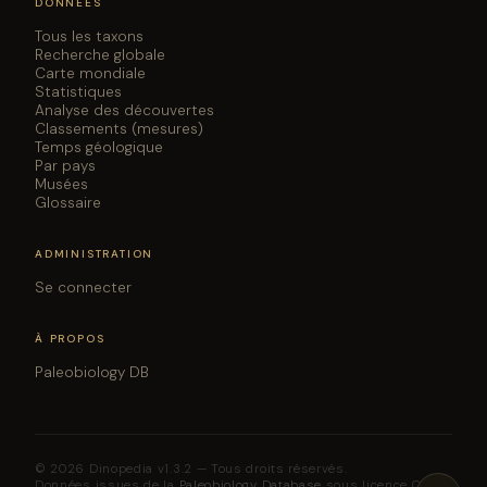
DONNÉES
Tous les taxons
Recherche globale
Carte mondiale
Statistiques
Analyse des découvertes
Classements (mesures)
Temps géologique
Par pays
Musées
Glossaire
ADMINISTRATION
Se connecter
À PROPOS
Paleobiology DB
© 2026 Dinopedia v1.3.2 — Tous droits réservés.
Données issues de la
Paleobiology Database
sous licence CC BY