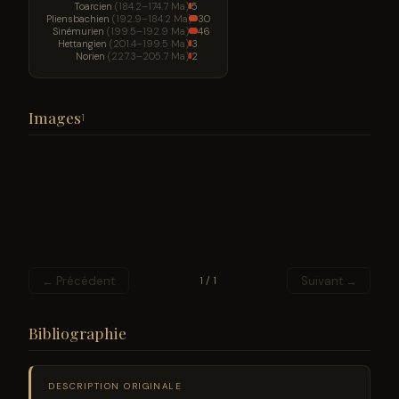
Toarcien
(184.2–174.7 Ma)
5
Pliensbachien
(192.9–184.2 Ma)
30
Sinémurien
(199.5–192.9 Ma)
46
Hettangien
(201.4–199.5 Ma)
3
Norien
(227.3–205.7 Ma)
2
Images
1
← Précédent
Suivant →
1 / 1
Bibliographie
DESCRIPTION ORIGINALE