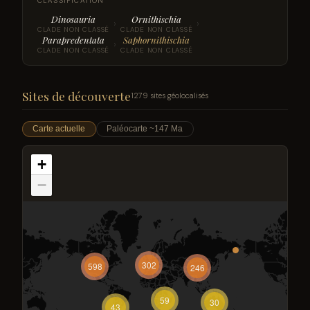
CLASSIFICATION
Dinosauria
Ornithischia
›
›
CLADE NON CLASSÉ
CLADE NON CLASSÉ
Parapredentata
Saphornithischia
›
CLADE NON CLASSÉ
CLADE NON CLASSÉ
Sites de découverte
1279 sites géolocalisés
Carte actuelle
Paléocarte ~147 Ma
+
−
302
598
246
59
30
43