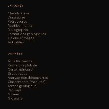
E. G. Cross and V. M. Arbour. 2024. An ankylosaur femur
EXPLORER
from the mid-Cretaceous of the Peace Region of
northeastern British Columbia. Canadian Journal of
Classification
Earth Sciences 61(6):678–685
Dinosaures
DOI ↗
Ptérosaures
L. Jia, N. Li, and L. Dong, J. Shi, Z. Kang, S. Wang, S. Xu, H.
Reptiles marins
You. 2024. A new stegosaur from the late Early
Bibliographie
Cretaceous of Zuoyun, Shanxi Province, China.
Formations géologiques
Historical Biology
Galerie d'images
DOI ↗
Actualités
N. Li, S. C. R. Maidment, and D. Li, H. You, G. Peng. 2024.
A new stegosaur (Dinosauria: Ornithischia) from the
Middle Jurassic of Gansu Province, China. Scientific
DONNÉES
Reports 14(1):1–14
DOI ↗
Tous les taxons
N. Li, D. Li, and G. Peng, H. You. 2024. The first
Recherche globale
Carte mondiale
stegosaurian dinosaur from Gansu Province, China.
Statistiques
Cretaceous Research 158(78):105852
DOI ↗
Analyse des découvertes
R. R. Rogers, J. R. Horner, and J. Ramezani, E. M. Roberts,
Classements (mesures)
D. J. Varricchio. 2024. Updating the Upper Cretaceous
Temps géologique
Par pays
(Campanian) Two Medicine Formation of Montana:
Musées
lithostratigraphic revisions, new CA-ID-TIMS U-Pb
Glossaire
ages, and a calibrated framework for dinosaur
occurrences. GSA Bulletin
DOI ↗