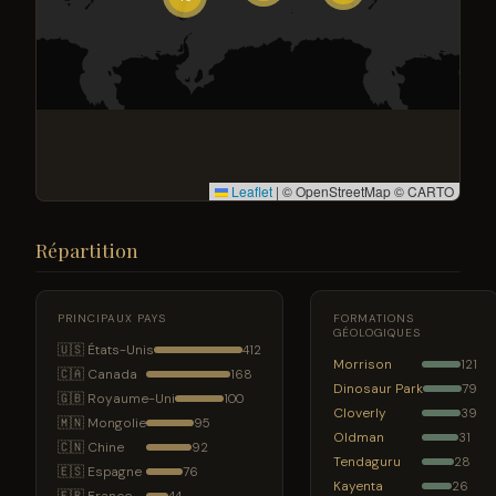
Leaflet
|
© OpenStreetMap © CARTO
Répartition
PRINCIPAUX PAYS
FORMATIONS
GÉOLOGIQUES
🇺🇸 États-Unis
412
Morrison
121
🇨🇦 Canada
168
Dinosaur Park
79
🇬🇧 Royaume-Uni
100
Cloverly
39
🇲🇳 Mongolie
95
Oldman
31
🇨🇳 Chine
92
Tendaguru
28
🇪🇸 Espagne
76
Kayenta
26