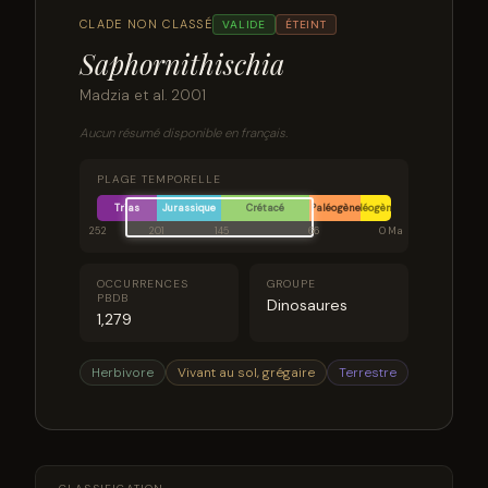
CLADE NON CLASSÉ
VALIDE
ÉTEINT
Saphornithischia
Madzia et al. 2001
Aucun résumé disponible en français.
PLAGE TEMPORELLE
Trias
Jurassique
Crétacé
Paléogène
Néogène
252
201
145
66
0 Ma
OCCURRENCES
GROUPE
PBDB
Dinosaures
1,279
Herbivore
Vivant au sol, grégaire
Terrestre