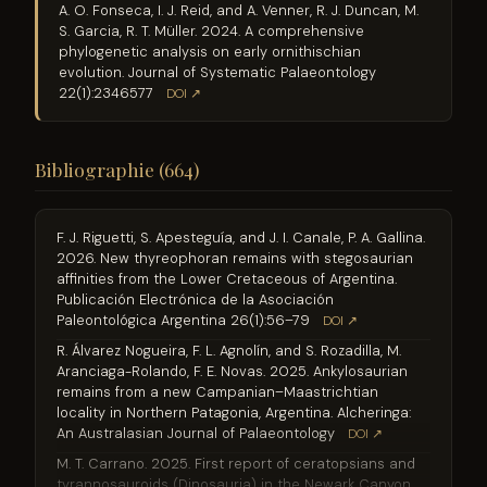
A. O. Fonseca, I. J. Reid, and A. Venner, R. J. Duncan, M.
S. Garcia, R. T. Müller. 2024. A comprehensive
phylogenetic analysis on early ornithischian
evolution. Journal of Systematic Palaeontology
22(1):2346577
DOI ↗
Bibliographie (664)
F. J. Riguetti, S. Apesteguía, and J. I. Canale, P. A. Gallina.
2026. New thyreophoran remains with stegosaurian
affinities from the Lower Cretaceous of Argentina.
Publicación Electrónica de la Asociación
Paleontológica Argentina 26(1):56–79
DOI ↗
R. Álvarez Nogueira, F. L. Agnolín, and S. Rozadilla, M.
Aranciaga-Rolando, F. E. Novas. 2025. Ankylosaurian
remains from a new Campanian–Maastrichtian
locality in Northern Patagonia, Argentina. Alcheringa:
An Australasian Journal of Palaeontology
DOI ↗
M. T. Carrano. 2025. First report of ceratopsians and
tyrannosauroids (Dinosauria) in the Newark Canyon