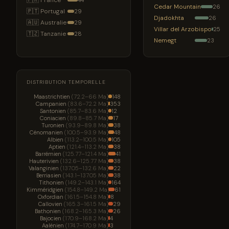
🇫🇷 France
44
Cedar Mountain
26
🇵🇹 Portugal
29
Djadokhta
26
🇦🇺 Australie
29
Villar del Arzobispo
25
🇹🇿 Tanzanie
28
Nemegt
23
DISTRIBUTION TEMPORELLE
Maastrichtien
(72.2–66 Ma)
148
Campanien
(83.6–72.2 Ma)
353
Santonien
(85.7–83.6 Ma)
12
Coniacien
(89.8–85.7 Ma)
17
Turonien
(93.9–89.8 Ma)
38
Cénomanien
(100.5–93.9 Ma)
48
Albien
(113.2–100.5 Ma)
105
Aptien
(121.4–113.2 Ma)
38
Barrémien
(125.77–121.4 Ma)
41
Hauterivien
(132.6–125.77 Ma)
38
Valanginien
(137.05–132.6 Ma)
22
Berriasien
(143.1–137.05 Ma)
38
Tithonien
(149.2–143.1 Ma)
164
Kimméridgien
(154.8–149.2 Ma)
61
Oxfordian
(161.5–154.8 Ma)
8
Callovien
(165.3–161.5 Ma)
29
Bathonien
(168.2–165.3 Ma)
26
Bajocien
(170.9–168.2 Ma)
4
Aalénien
(174.7–170.9 Ma)
3