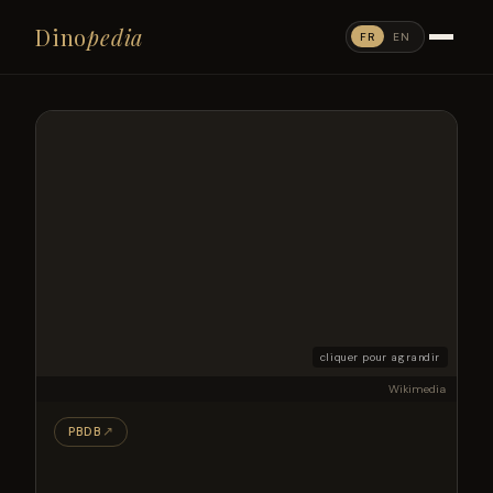
Dino
pedia
FR
EN
cliquer pour agrandir
Wikimedia
PBDB
↗