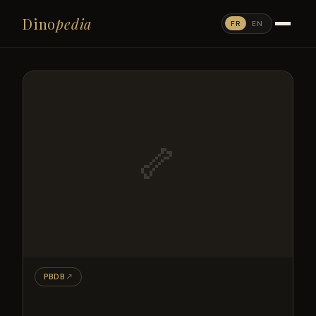
Dino
pedia
FR
EN
🦴
PBDB
↗