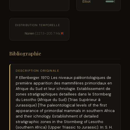
Elliot
1
DISTRIBUTION TEMPORELLE
Norien
(227.3–205.7 Ma)
1
Bibliographie
DESCRIPTION ORIGINALE
P. Ellenberger. 1970. Les niveaux paléontologiques de
première apparition des mammifères primoridaux en
Afrique du Sud et leur ichnologie. Establissement de
zones stratigraphiques detaillees dans le Stormberg
du Lesotho (Afrique du Sud) (Trias Supérieur à
Jurassique) [The paleontological levels of the first
appearance of primordial mammals in southern Africa
and their ichnology. Establishment of detailed
stratigraphic zones in the Stormberg of Lesotho
(southern Africa) (Upper Triassic to Jurassic). In: S. H.