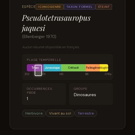
ESPÈCE
ICHNOGENRE
TAXON FORMEL
ÉTEINT
Pseudotetrasauropus
jaquesi
(Ellenberger 1970)
Aucun résumé disponible en français.
PLAGE TEMPORELLE
Trias
Jurassique
Crétacé
Paléogène
Néogène
252
201
145
66
0 Ma
OCCURRENCES
GROUPE
PBDB
Dinosaures
1
Herbivore
Vivant au sol
Terrestre