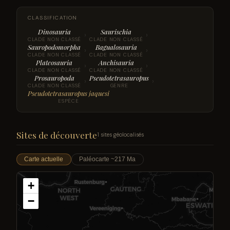
CLASSIFICATION
Dinosauria
Saurischia
›
›
CLADE NON CLASSÉ
CLADE NON CLASSÉ
Sauropodomorpha
Bagualosauria
›
›
CLADE NON CLASSÉ
CLADE NON CLASSÉ
Plateosauria
Anchisauria
›
›
CLADE NON CLASSÉ
CLADE NON CLASSÉ
Prosauropoda
Pseudotetrasauropus
›
›
CLADE NON CLASSÉ
GENRE
Pseudotetrasauropus jaquesi
ESPÈCE
Sites de découverte
1 sites géolocalisés
Carte actuelle
Paléocarte ~217 Ma
+
−