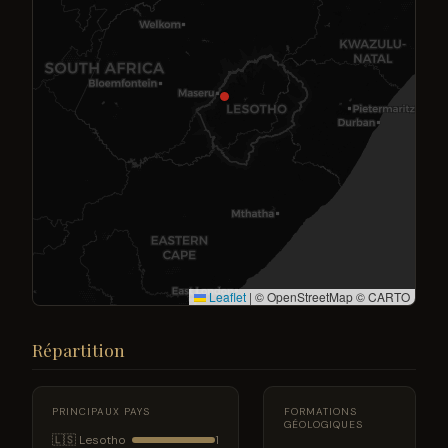
Leaflet
|
© OpenStreetMap © CARTO
Répartition
PRINCIPAUX PAYS
FORMATIONS
GÉOLOGIQUES
🇱🇸 Lesotho
1