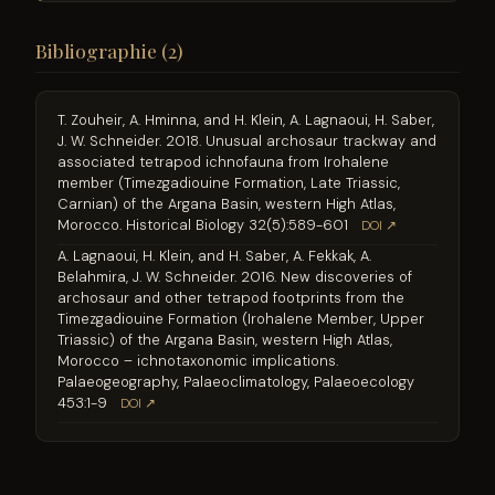
Bibliographie (2)
T. Zouheir, A. Hminna, and H. Klein, A. Lagnaoui, H. Saber,
J. W. Schneider. 2018. Unusual archosaur trackway and
associated tetrapod ichnofauna from Irohalene
member (Timezgadiouine Formation, Late Triassic,
Carnian) of the Argana Basin, western High Atlas,
Morocco. Historical Biology 32(5):589-601
DOI ↗
A. Lagnaoui, H. Klein, and H. Saber, A. Fekkak, A.
Belahmira, J. W. Schneider. 2016. New discoveries of
archosaur and other tetrapod footprints from the
Timezgadiouine Formation (Irohalene Member, Upper
Triassic) of the Argana Basin, western High Atlas,
Morocco – ichnotaxonomic implications.
Palaeogeography, Palaeoclimatology, Palaeoecology
453:1-9
DOI ↗