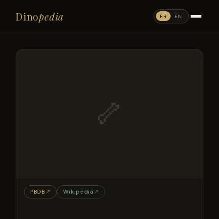
Dino
pedia
FR
EN
🦴
PBDB
↗
Wikipedia
↗