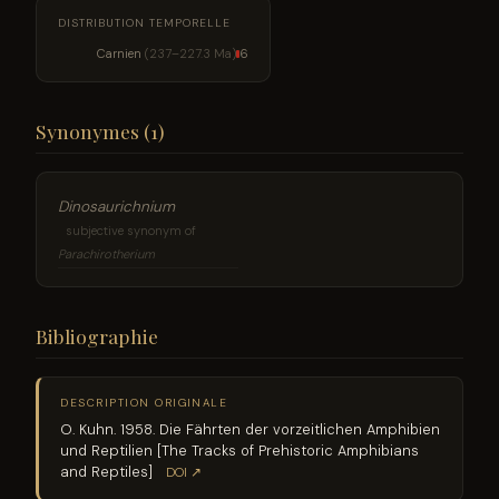
DISTRIBUTION TEMPORELLE
Carnien
(237–227.3 Ma)
6
Synonymes (1)
Dinosaurichnium
subjective synonym of
Parachirotherium
Bibliographie
DESCRIPTION ORIGINALE
O. Kuhn. 1958. Die Fährten der vorzeitlichen Amphibien
und Reptilien [The Tracks of Prehistoric Amphibians
and Reptiles]
DOI ↗