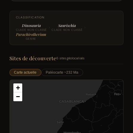
CLASSIFICATION
Dinosauria
Saurischia
›
›
CLADE NON CLASSÉ
CLADE NON CLASSÉ
Parachirotherium
GENRE
Sites de découverte
6 sites géolocalisés
Carte actuelle
Paléocarte ~232 Ma
+
−