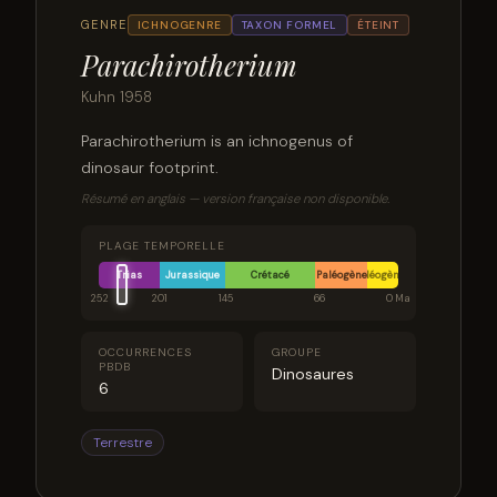
GENRE
ICHNOGENRE
TAXON FORMEL
ÉTEINT
Parachirotherium
Kuhn 1958
Parachirotherium is an ichnogenus of
dinosaur footprint.
Résumé en anglais — version française non disponible.
PLAGE TEMPORELLE
Trias
Jurassique
Crétacé
Paléogène
Néogène
252
201
145
66
0 Ma
OCCURRENCES
GROUPE
PBDB
Dinosaures
6
Terrestre