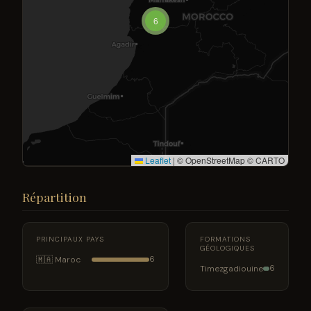
6
Leaflet
|
© OpenStreetMap © CARTO
Répartition
PRINCIPAUX PAYS
FORMATIONS
GÉOLOGIQUES
🇲🇦 Maroc
6
Timezgadiouine
6