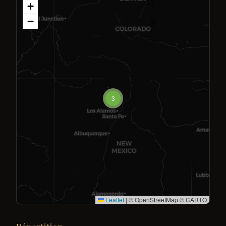
+
−
3
Leaflet
|
© OpenStreetMap © CARTO