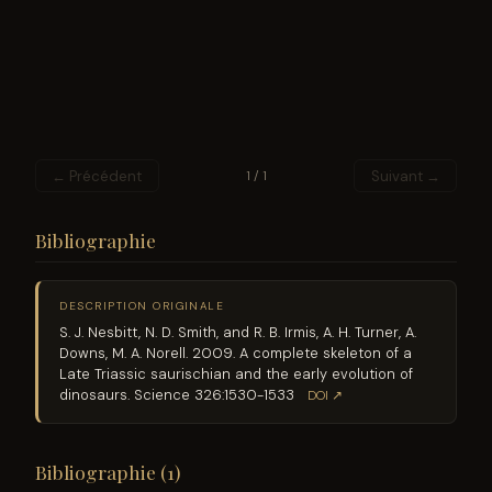
← Précédent
Suivant →
1 / 1
Bibliographie
DESCRIPTION ORIGINALE
S. J. Nesbitt, N. D. Smith, and R. B. Irmis, A. H. Turner, A.
Downs, M. A. Norell. 2009. A complete skeleton of a
Late Triassic saurischian and the early evolution of
dinosaurs. Science 326:1530-1533
DOI ↗
Bibliographie (1)