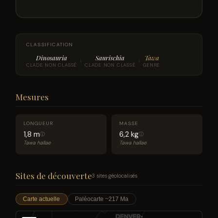
CLASSIFICATION
Dinosauria
Saurischia
Tawa
›
›
CLADE NON CLASSÉ
CLADE NON CLASSÉ
GENRE
Mesures
LONGUEUR
MASSE
1,8 m
6,2 kg
ⓘ
ⓘ
Tawa hallae
Tawa hallae
Sites de découverte
3 sites géolocalisés
Carte actuelle
Paléocarte ~217 Ma