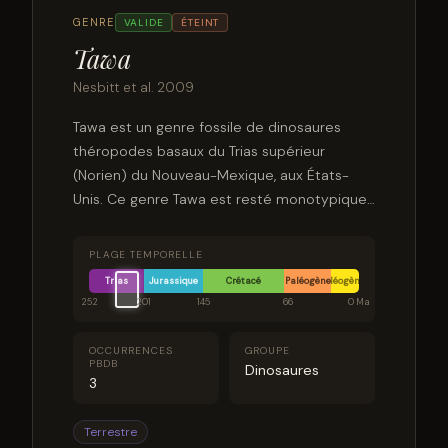
GENRE
VALIDE
ÉTEINT
Tawa
Nesbitt et al. 2009
Tawa est un genre fossile de dinosaures
théropodes basaux du Trias supérieur
(Norien) du Nouveau-Mexique, aux États-
Unis. Ce genre Tawa est resté monotypique
et la seule espèce fossile connue et Tawa
hallae.
PLAGE TEMPORELLE
Trias
Jurassique
Crétacé
Paléogène
Néogène
252
201
145
66
0 Ma
OCCURRENCES
GROUPE
PBDB
Dinosaures
3
Terrestre