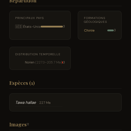
Répartition
PRINCIPAUX PAYS
FORMATIONS
GÉOLOGIQUES
🇺🇸 États-Unis
3
Chinle
3
DISTRIBUTION TEMPORELLE
Norien
(227.3–205.7 Ma)
3
Espèces (1)
Tawa hallae
227 Ma
Images
11