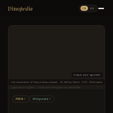
Dino
pedia
FR
EN
cliquer pour agrandir
Life restoration of Tawa hallae created by Jeffrey Martz (Petrified Forest National Park, AZ)
© Jeffrey Martz · CC0 · Wikimedia
Légende en anglais — traduction française non disponible.
PBDB
↗
Wikipedia
↗