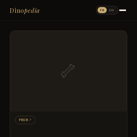
Dino
pedia
FR
EN
🦴
PBDB
↗