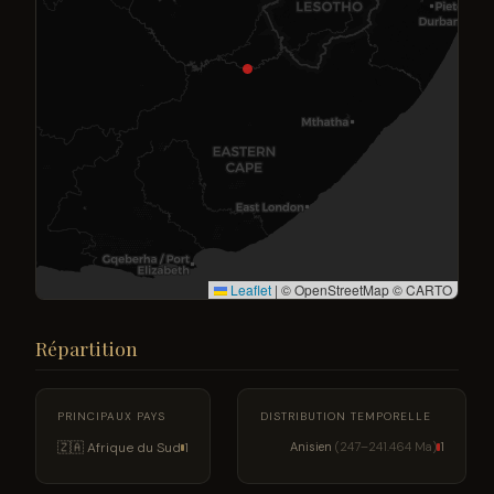
Leaflet
|
© OpenStreetMap © CARTO
Répartition
PRINCIPAUX PAYS
DISTRIBUTION TEMPORELLE
🇿🇦 Afrique du Sud
Anisien
(247–241.464 Ma)
1
1