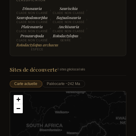
CLASSIFICATION
Dinosauria
Saurischia
›
›
CLADE NON CLASSÉ
CLADE NON CLASSÉ
Sauropodomorpha
Bagualosauria
›
›
CLADE NON CLASSÉ
CLADE NON CLASSÉ
Plateosauria
Anchisauria
›
›
CLADE NON CLASSÉ
CLADE NON CLASSÉ
Prosauropoda
Rotodactylopus
›
›
CLADE NON CLASSÉ
GENRE
Rotodactylopus archaeus
ESPÈCE
Sites de découverte
1 sites géolocalisés
Carte actuelle
Paléocarte ~242 Ma
+
−