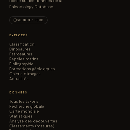
basée sur les données de la
Paleobiology Database.
SOURCE : PBDB
EXPLORER
Classification
Dinosaures
Ptérosaures
Reptiles marins
Bibliographie
Formations géologiques
Galerie d'images
Actualités
DONNÉES
Tous les taxons
Recherche globale
Carte mondiale
Statistiques
Analyse des découvertes
Classements (mesures)