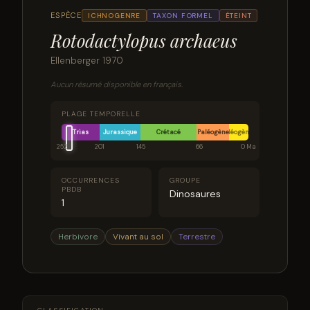
ESPÈCE
ICHNOGENRE
TAXON FORMEL
ÉTEINT
Rotodactylopus archaeus
Ellenberger 1970
Aucun résumé disponible en français.
PLAGE TEMPORELLE
Trias
Jurassique
Crétacé
Paléogène
Néogène
252
201
145
66
0 Ma
OCCURRENCES
GROUPE
PBDB
Dinosaures
1
Herbivore
Vivant au sol
Terrestre