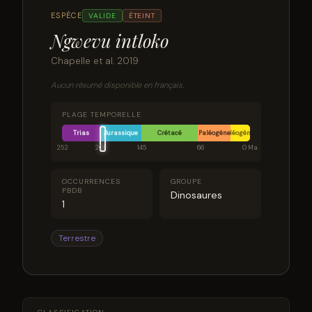
ESPÈCE
VALIDE
ÉTEINT
Ngwevu intloko
Chapelle et al. 2019
Aucun résumé disponible en français.
PLAGE TEMPORELLE
Trias
Jurassique
Crétacé
Paléogène
Néogène
252
201
145
66
0 Ma
OCCURRENCES
GROUPE
PBDB
Dinosaures
1
Terrestre