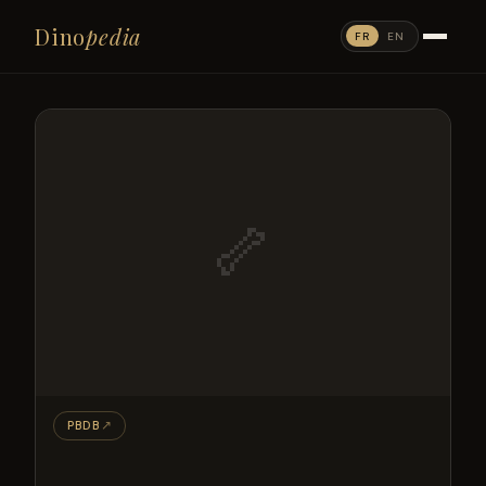
Dino
pedia
FR
EN
🦴
PBDB
↗