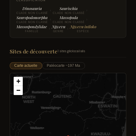
CLASSIFICATION
Dinosauria
Saurischia
›
›
CLADE NON CLASSÉ
CLADE NON CLASSÉ
Sauropodomorpha
Massopoda
›
›
CLADE NON CLASSÉ
CLADE NON CLASSÉ
Massospondylidae
Ngwevu
Ngwevu intloko
›
›
FAMILLE
GENRE
ESPÈCE
Sites de découverte
1 sites géolocalisés
Carte actuelle
Paléocarte ~197 Ma
+
−