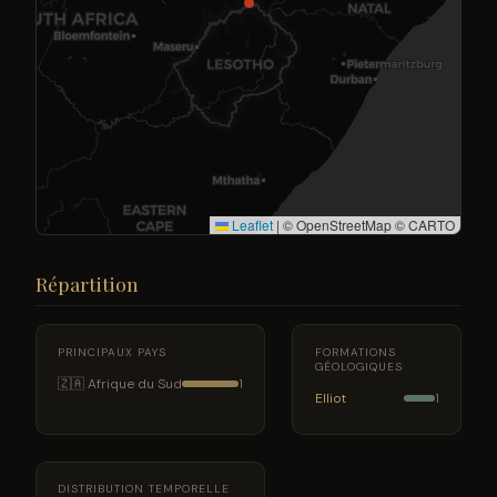
Leaflet
|
© OpenStreetMap © CARTO
Répartition
PRINCIPAUX PAYS
FORMATIONS
GÉOLOGIQUES
🇿🇦 Afrique du Sud
1
Elliot
1
DISTRIBUTION TEMPORELLE