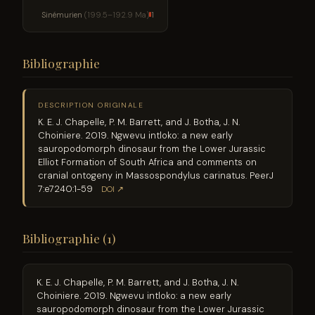
Sinémurien
(199.5–192.9 Ma)
1
Bibliographie
DESCRIPTION ORIGINALE
K. E. J. Chapelle, P. M. Barrett, and J. Botha, J. N.
Choiniere. 2019. Ngwevu intloko: a new early
sauropodomorph dinosaur from the Lower Jurassic
Elliot Formation of South Africa and comments on
cranial ontogeny in Massospondylus carinatus. PeerJ
7:e7240:1-59
DOI ↗
Bibliographie (1)
K. E. J. Chapelle, P. M. Barrett, and J. Botha, J. N.
Choiniere. 2019. Ngwevu intloko: a new early
sauropodomorph dinosaur from the Lower Jurassic