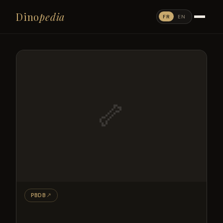
Dino
pedia
FR
EN
🦴
PBDB
↗