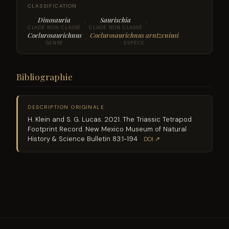
CLASSIFICATION
Dinosauria
Saurischia
›
›
CLADE NON CLASSÉ
CLADE NON CLASSÉ
Coelurosaurichnus
Coelurosaurichnus arntzeniusi
›
GENRE
ESPÈCE
Bibliographie
DESCRIPTION ORIGINALE
H. Klein and S. G. Lucas. 2021. The Triassic Tetrapod
Footprint Record. New Mexico Museum of Natural
History & Science Bulletin 83:1-194
DOI ↗