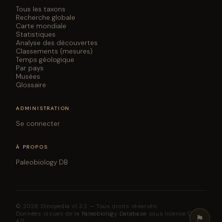
Tous les taxons
Recherche globale
Carte mondiale
Statistiques
Analyse des découvertes
Classements (mesures)
Temps géologique
Par pays
Musées
Glossaire
ADMINISTRATION
Se connecter
À PROPOS
Paleobiology DB
© 2026 Dinopedia v1.3.2 — Tous droits réservés.
Données issues de la
Paleobiology Database
sous licence CC BY
⚑
4.0