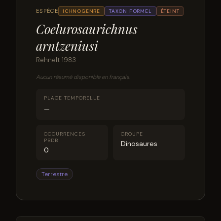
ESPÈCE
ICHNOGENRE
TAXON FORMEL
ÉTEINT
Coelurosaurichnus
arntzeniusi
Rehnelt 1983
Aucun résumé disponible en français.
PLAGE TEMPORELLE
—
OCCURRENCES
GROUPE
PBDB
Dinosaures
0
Terrestre