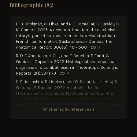
Bibliographie (83)
D. B. Brinkman, C. Libke, and R. C. McKellar, S. Gasilov, C.
M. Somers. 2023. A new pan-kinosternid, Leiochelys
tokaryki, gen. et sp. nov., from the late Maastrichtian
Frenchman formation, Saskatchewan Canada. The
Anatomical Record 306(6):1481-1500
DOI ↗
R. D. D'Anastasio, J. Cilli, and F. Bacchia, F. Fanti, G.
Gobbo, L. Capasso. 2022. Histological and chemical
diagnosis of a combat lesion in Triceratops. Scientific
Reports 12(1):3941:1-8
DOI ↗
S. E. Jasinski, A. B. Heckert, and C. Sailar, A. J. Lichtig, S.
G. Lucas, P. Dodson. 2022. A softshell turtle
(Testudines: Trionychidae: Plastomeninae) from the
uppermost Cretaceous (Maastrichtian) Hell Creek
Formation, North Dakota, USA, with implications for the
Afficher les 83 références ▾
evolutionary relationships of plastomenines and other
trionychids. Cretaceous Research 135:105172
DOI ↗
M. J. Roloson. 2022. Evolutionary Tempo and Mode of
Triceratops from the Uppermost Maastrichtian
Frenchman Formation of Southern Saskatchewan