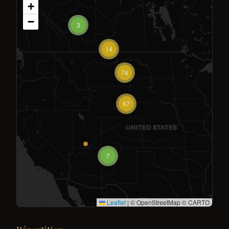
+
−
3
14
74
67
7
Leaflet
|
© OpenStreetMap © CARTO