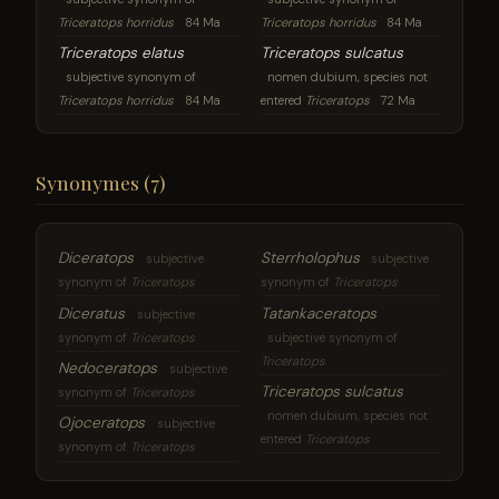
Triceratops horridus
84 Ma
Triceratops horridus
84 Ma
Triceratops elatus
Triceratops sulcatus
subjective synonym of
nomen dubium, species not
Triceratops horridus
84 Ma
entered
Triceratops
72 Ma
Synonymes (7)
Diceratops
Sterrholophus
subjective
subjective
synonym of
Triceratops
synonym of
Triceratops
Diceratus
Tatankaceratops
subjective
synonym of
Triceratops
subjective synonym of
Triceratops
Nedoceratops
subjective
Triceratops sulcatus
synonym of
Triceratops
nomen dubium, species not
Ojoceratops
subjective
entered
Triceratops
synonym of
Triceratops