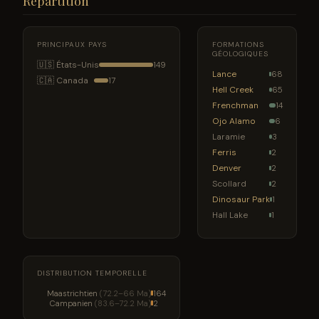
Répartition
PRINCIPAUX PAYS
FORMATIONS
GÉOLOGIQUES
🇺🇸 États-Unis
149
Lance
68
🇨🇦 Canada
17
Hell Creek
65
Frenchman
14
Ojo Alamo
6
Laramie
3
Ferris
2
Denver
2
Scollard
2
Dinosaur Park
1
Hall Lake
1
DISTRIBUTION TEMPORELLE
Maastrichtien
(72.2–66 Ma)
164
Campanien
(83.6–72.2 Ma)
2