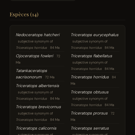
Espèces (14)
Nedoceratops hatcheri
Triceratops eurycephalus
subjective synonym of
subjective synonym of
Triceratops horridus
84 Ma
Triceratops horridus
84 Ma
Ojoceratops fowleri
Triceratops flabellatus
72
Ma
subjective synonym of
Triceratops horridus
84 Ma
Tatankaceratops
sacrisonorum
Triceratops horridus
72 Ma
84
Ma
Triceratops albertensis
Triceratops obtusus
subjective synonym of
Triceratops horridus
84 Ma
subjective synonym of
Triceratops horridus
84 Ma
Triceratops brevicornus
Triceratops prorsus
subjective synonym of
72
Triceratops horridus
84 Ma
Ma
Triceratops calicornis
Triceratops serratus
subjective synonym of
subjective synonym of