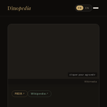
Dino
pedia
FR
EN
cliquer pour agrandir
Wikimedia
PBDB
↗
Wikipedia
↗