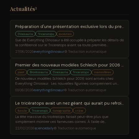
Actualités
3
Préparation d'une présentation exclusive lors du prestigieux événement DinoCon
Dinosauria
Triceratops
évolution
Sue de Everything Dinosaur a été occupée à préparer les détails de
la conférence sur le Triceratops avant sa toute première
présentation sur les dinosaures. L'événement spécial aura lieu à la
27/06/2026
everythingdinosaur
⚙ Traduction automatique
DinoCon, où Sue expliquera comment la gamme Everything
Dinosaur Evolution a été créée. La présentation, intitulée « Il faut
Premier des nouveaux modèles Schleich pour 2026 en stock
une équipe pour construire un T. rex », offre un aperçu unique
jouet
Brontosauria
Dinosauria
Triceratops
mammifères
De nouveaux modèles Schleich pour 2026 sont arrivés chez
Everything Dinosaur. Les nouvelles figurines comprennent un
modèle Brontosaure, Triceratops et Dimetrodon. De plus, le modèle
03/06/2026
everythingdinosaur
⚙ Traduction automatique
Schleich Megalodon est également disponible. Schleich fabrique
des modèles de dinosaures depuis des décennies. L'entreprise a
Le tricératops avait un nez géant qui aurait pu refroidir sa tête massive
la réputation de fabriquer des figurines d'animaux préhistoriques
robustes et colorées, idéales pour les créateurs,
fossile
Triceratops
tomographie
crâne
La tête massive du tricératops faisait peut-être plus que
simplement montrer ces fameuses cornes. À l’aide de
tomodensitogrammes et de reconstructions 3D de crânes
22/02/2026
sciencedaily
⚙ Traduction automatique
fossiles, les chercheurs ont découvert un système nasal
étonnamment complexe caché à l’intérieur de son énorme