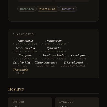
Herbivore
Vivant au sol
Terrestre
CLASSIFICATION
Dinosauria
Ornithischia
›
›
CLADE NON CLASSÉ
CLADE NON CLASSÉ
Neornithischia
Pyrodontia
›
›
CLADE NON CLASSÉ
CLADE NON CLASSÉ
Cerapoda
Marginocephalia
Ceratopsia
›
›
›
CLADE NON CLASSÉ
CLADE NON CLASSÉ
SOUS-ORDRE
Ceratopsidae
Chasmosaurinae
Triceratopsini
›
›
›
FAMILLE
SOUS-FAMILLE
CLADE NON CLASSÉ
Triceratops
GENRE
Mesures
HAUTEUR
LONGUEUR