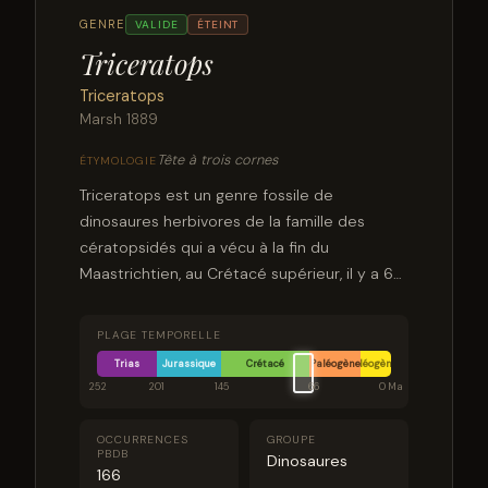
GENRE
VALIDE
ÉTEINT
Triceratops
Triceratops
Marsh 1889
Tête à trois cornes
ÉTYMOLOGIE
Triceratops est un genre fossile de
dinosaures herbivores de la famille des
cératopsidés qui a vécu à la fin du
Maastrichtien, au Crétacé supérieur, il y a 68
à 66 millions d'années, dans ce qui est
maintenant l'Amérique du Nord.
PLAGE TEMPORELLE
Trias
Jurassique
Crétacé
Paléogène
Néogène
252
201
145
66
0 Ma
OCCURRENCES
GROUPE
PBDB
Dinosaures
166