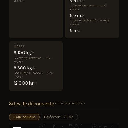
3 m
8,4 m
ⓘ
ⓘ
Triceratops prorsus — min
connu
8,5 m
ⓘ
Triceratops horridus — max
connu
9 m
ⓘ
MASSE
8 100 kg
ⓘ
Triceratops prorsus — min
connu
8 300 kg
ⓘ
Triceratops horridus — max
connu
12 000 kg
ⓘ
Sites de découverte
166 sites géolocalisés
Carte actuelle
Paléocarte ~75 Ma