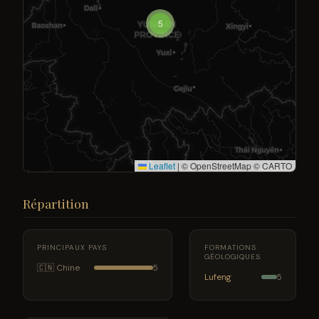
5
Leaflet
|
© OpenStreetMap © CARTO
Répartition
PRINCIPAUX PAYS
FORMATIONS
GÉOLOGIQUES
🇨🇳 Chine
5
Lufeng
5