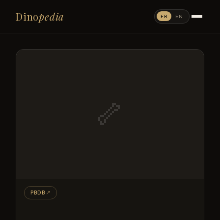
Dino
pedia
FR
EN
🦴
PBDB
↗