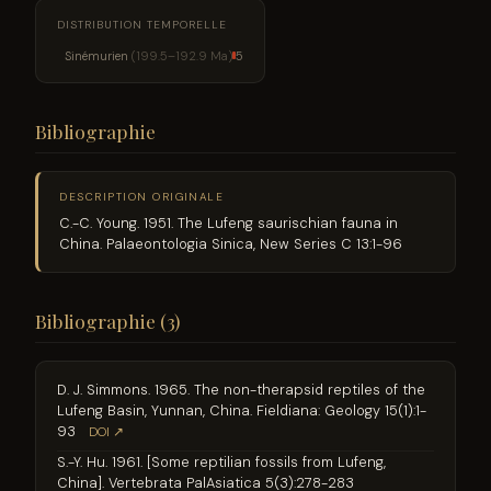
DISTRIBUTION TEMPORELLE
Sinémurien
(199.5–192.9 Ma)
5
Bibliographie
DESCRIPTION ORIGINALE
C.-C. Young. 1951. The Lufeng saurischian fauna in
China. Palaeontologia Sinica, New Series C 13:1-96
Bibliographie (3)
D. J. Simmons. 1965. The non-therapsid reptiles of the
Lufeng Basin, Yunnan, China. Fieldiana: Geology 15(1):1-
93
DOI ↗
S.-Y. Hu. 1961. [Some reptilian fossils from Lufeng,
China]. Vertebrata PalAsiatica 5(3):278-283