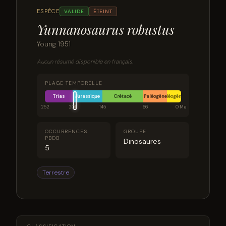
ESPÈCE
VALIDE
ÉTEINT
Yunnanosaurus robustus
Young 1951
Aucun résumé disponible en français.
PLAGE TEMPORELLE
Trias
Jurassique
Crétacé
Paléogène
Néogène
252
201
145
66
0 Ma
OCCURRENCES
GROUPE
PBDB
Dinosaures
5
Terrestre