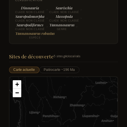
CLASSIFICATION
Dinosauria
Saurischia
›
›
CLADE NON CLASSÉ
CLADE NON CLASSÉ
Sauropodomorpha
Massopoda
›
›
CLADE NON CLASSÉ
CLADE NON CLASSÉ
Sauropodiformes
Yunnanosaurus
›
›
CLADE NON CLASSÉ
GENRE
Yunnanosaurus robustus
ESPÈCE
Sites de découverte
5 sites géolocalisés
Carte actuelle
Paléocarte ~196 Ma
+
−