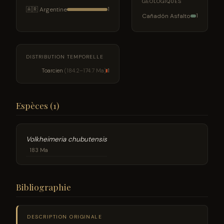
GÉOLOGIQUES
🇦🇷 Argentine
1
Cañadón Asfalto
1
DISTRIBUTION TEMPORELLE
Toarcien
(184.2–174.7 Ma)
1
Espèces (1)
Volkheimeria chubutensis
183 Ma
Bibliographie
DESCRIPTION ORIGINALE