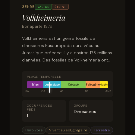
GENRE
VALIDE
ÉTEINT
Volkheimeria
Bonaparte 1979
Volkheimeria est un genre fossile de
dinosaures Eusauropoda qui a vécu au
Jurassique précoce, il y a environ 178 millions
d'années. Des fossiles de Volkheimeria ont
été trouvés dans la formation Cañadón
Asfalto (en) du bassin de Cañadón
PLAGE TEMPORELLE
Asfalto (en) en Patagonie, en Argentine.
Trias
Jurassique
Crétacé
Paléogène
Néogène
252
201
145
66
0 Ma
OCCURRENCES
GROUPE
PBDB
Dinosaures
1
Herbivore
Vivant au sol, grégaire
Terrestre