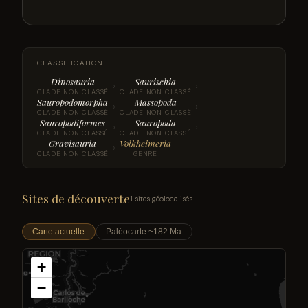
CLASSIFICATION
Dinosauria
Saurischia
›
›
CLADE NON CLASSÉ
CLADE NON CLASSÉ
Sauropodomorpha
Massopoda
›
›
CLADE NON CLASSÉ
CLADE NON CLASSÉ
Sauropodiformes
Sauropoda
›
›
CLADE NON CLASSÉ
CLADE NON CLASSÉ
Gravisauria
Volkheimeria
›
CLADE NON CLASSÉ
GENRE
Sites de découverte
1 sites géolocalisés
Carte actuelle
Paléocarte ~182 Ma
+
−