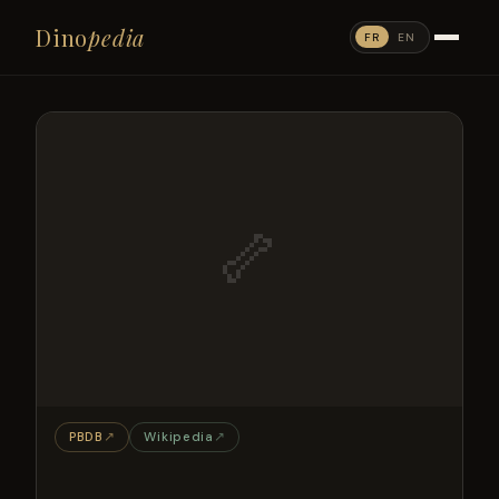
Dino
pedia
FR
EN
🦴
PBDB
↗
Wikipedia
↗