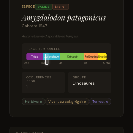
ESPÈCE
VALIDE
ÉTEINT
Amygdalodon patagonicus
Cabrera 1947
Aucun résumé disponible en français.
PLAGE TEMPORELLE
Trias
Jurassique
Crétacé
Paléogène
Néogène
252
201
145
66
0 Ma
OCCURRENCES
GROUPE
PBDB
Dinosaures
1
Herbivore
Vivant au sol, grégaire
Terrestre