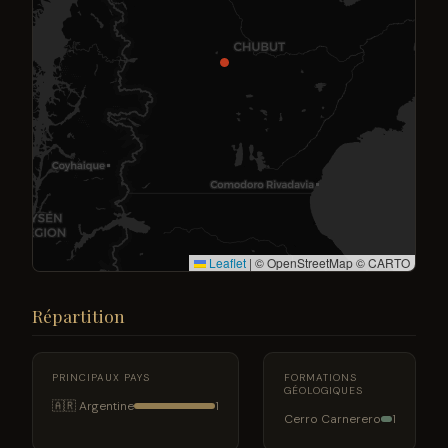
Leaflet
|
© OpenStreetMap © CARTO
Répartition
PRINCIPAUX PAYS
FORMATIONS
GÉOLOGIQUES
🇦🇷 Argentine
1
Cerro Carnerero
1