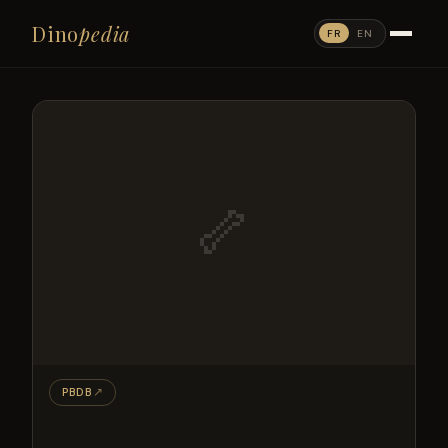
Dino
pedia
FR
EN
🦴
PBDB
↗