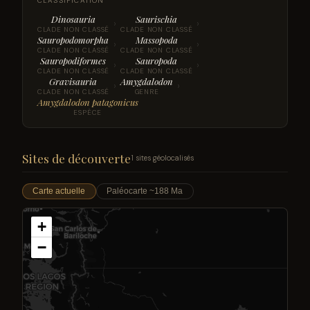
CLASSIFICATION
Dinosauria
Saurischia
›
›
CLADE NON CLASSÉ
CLADE NON CLASSÉ
Sauropodomorpha
Massopoda
›
›
CLADE NON CLASSÉ
CLADE NON CLASSÉ
Sauropodiformes
Sauropoda
›
›
CLADE NON CLASSÉ
CLADE NON CLASSÉ
Gravisauria
Amygdalodon
›
›
CLADE NON CLASSÉ
GENRE
Amygdalodon patagonicus
ESPÈCE
Sites de découverte
1 sites géolocalisés
Carte actuelle
Paléocarte ~188 Ma
+
−