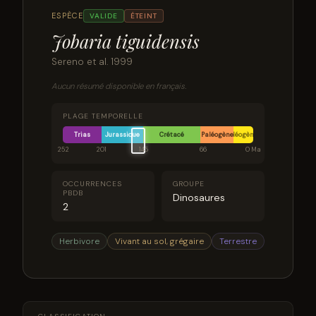
ESPÈCE
VALIDE
ÉTEINT
Jobaria tiguidensis
Sereno et al. 1999
Aucun résumé disponible en français.
PLAGE TEMPORELLE
Trias
Jurassique
Crétacé
Paléogène
Néogène
252
201
145
66
0 Ma
OCCURRENCES
GROUPE
PBDB
Dinosaures
2
Herbivore
Vivant au sol, grégaire
Terrestre