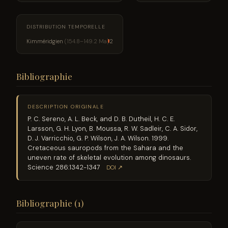
DISTRIBUTION TEMPORELLE
Kimméridgien
(154.8–149.2 Ma)
2
Bibliographie
DESCRIPTION ORIGINALE
P. C. Sereno, A. L. Beck, and D. B. Dutheil, H. C. E.
Larsson, G. H. Lyon, B. Moussa, R. W. Sadleir, C. A. Sidor,
D. J. Varricchio, G. P. Wilson, J. A. Wilson. 1999.
Cretaceous sauropods from the Sahara and the
uneven rate of skeletal evolution among dinosaurs.
Science 286:1342-1347
DOI ↗
Bibliographie (1)