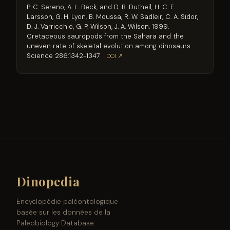
P. C. Sereno, A. L. Beck, and D. B. Dutheil, H. C. E.
Larsson, G. H. Lyon, B. Moussa, R. W. Sadleir, C. A. Sidor,
D. J. Varricchio, G. P. Wilson, J. A. Wilson. 1999.
Cretaceous sauropods from the Sahara and the
uneven rate of skeletal evolution among dinosaurs.
Science 286:1342-1347
DOI ↗
Dinopedia
Encyclopédie paléontologique
basée sur les données de la
Paleobiology Database.