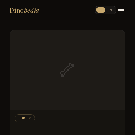
Dino
pedia
FR
EN
🦴
PBDB
↗