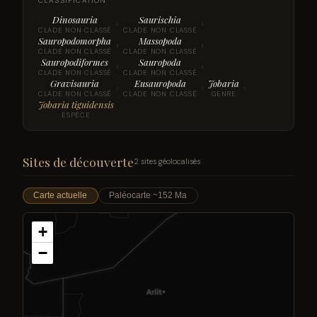
CLASSIFICATION
Dinosauria
Saurischia
›
›
CLADE NON CLASSÉ
CLADE NON CLASSÉ
Sauropodomorpha
Massopoda
›
›
CLADE NON CLASSÉ
CLADE NON CLASSÉ
Sauropodiformes
Sauropoda
›
›
CLADE NON CLASSÉ
CLADE NON CLASSÉ
Gravisauria
Eusauropoda
Jobaria
›
›
›
CLADE NON CLASSÉ
CLADE NON CLASSÉ
GENRE
Jobaria tiguidensis
ESPÈCE
Sites de découverte
2 sites géolocalisés
Carte actuelle
Paléocarte ~152 Ma
+
−