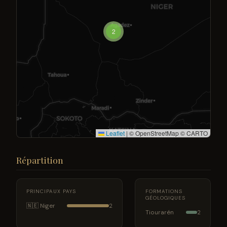
2
Leaflet
|
© OpenStreetMap © CARTO
Répartition
PRINCIPAUX PAYS
FORMATIONS
GÉOLOGIQUES
🇳🇪 Niger
2
Tiourarén
2