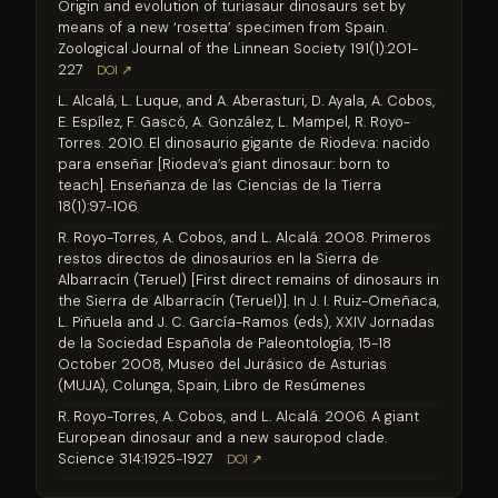
Origin and evolution of turiasaur dinosaurs set by
means of a new ‘rosetta’ specimen from Spain.
Zoological Journal of the Linnean Society 191(1):201-
227
DOI ↗
L. Alcalá, L. Luque, and A. Aberasturi, D. Ayala, A. Cobos,
E. Espílez, F. Gascó, A. González, L. Mampel, R. Royo-
Torres. 2010. El dinosaurio gigante de Riodeva: nacido
para enseñar [Riodeva’s giant dinosaur: born to
teach]. Enseñanza de las Ciencias de la Tierra
18(1):97-106
R. Royo-Torres, A. Cobos, and L. Alcalá. 2008. Primeros
restos directos de dinosaurios en la Sierra de
Albarracín (Teruel) [First direct remains of dinosaurs in
the Sierra de Albarracín (Teruel)]. In J. I. Ruiz-Omeñaca,
L. Piñuela and J. C. García-Ramos (eds), XXIV Jornadas
de la Sociedad Española de Paleontología, 15-18
October 2008, Museo del Jurásico de Asturias
(MUJA), Colunga, Spain, Libro de Resúmenes
R. Royo-Torres, A. Cobos, and L. Alcalá. 2006. A giant
European dinosaur and a new sauropod clade.
Science 314:1925-1927
DOI ↗