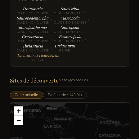
CLASSIFICATION
Dinosauria
Saurischia
›
›
CLADE NON CLASSÉ
CLADE NON CLASSÉ
Sauropodomorpha
Massopoda
›
›
CLADE NON CLASSÉ
CLADE NON CLASSÉ
Sauropodiformes
Sauropoda
›
›
CLADE NON CLASSÉ
CLADE NON CLASSÉ
Gravisauria
Eusauropoda
›
›
CLADE NON CLASSÉ
CLADE NON CLASSÉ
Turiasauria
Turiasaurus
›
›
CLADE NON CLASSÉ
GENRE
Turiasaurus riodevensis
ESPÈCE
Sites de découverte
5 sites géolocalisés
Carte actuelle
Paléocarte ~149 Ma
+
−