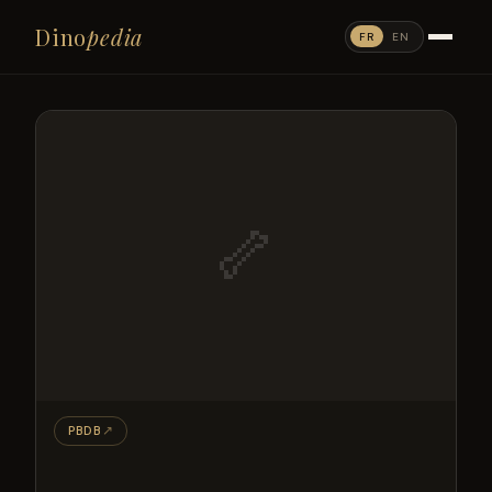
Dino
pedia
FR
EN
🦴
PBDB
↗