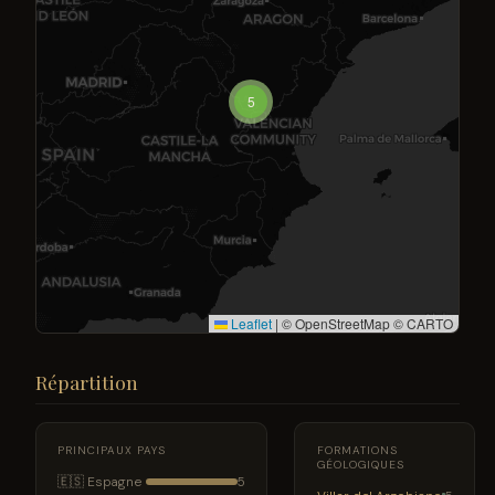
5
Leaflet
|
© OpenStreetMap © CARTO
Répartition
PRINCIPAUX PAYS
FORMATIONS
GÉOLOGIQUES
🇪🇸 Espagne
5