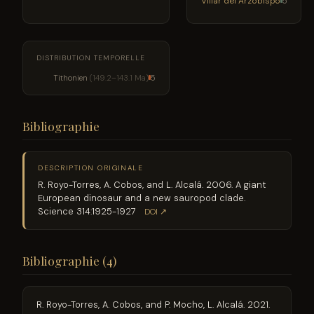
Villar del Arzobispo
5
DISTRIBUTION TEMPORELLE
Tithonien
(149.2–143.1 Ma)
5
Bibliographie
DESCRIPTION ORIGINALE
R. Royo-Torres, A. Cobos, and L. Alcalá. 2006. A giant
European dinosaur and a new sauropod clade.
Science 314:1925-1927
DOI ↗
Bibliographie (4)
R. Royo-Torres, A. Cobos, and P. Mocho, L. Alcalá. 2021.