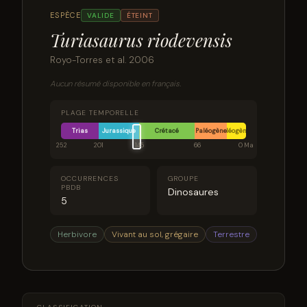
ESPÈCE
VALIDE
ÉTEINT
Turiasaurus riodevensis
Royo-Torres et al. 2006
Aucun résumé disponible en français.
PLAGE TEMPORELLE
Trias
Jurassique
Crétacé
Paléogène
Néogène
252
201
145
66
0 Ma
OCCURRENCES
GROUPE
PBDB
Dinosaures
5
Herbivore
Vivant au sol, grégaire
Terrestre