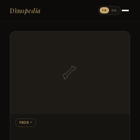
Dino
pedia
FR
EN
🦴
PBDB
↗