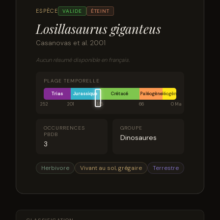
ESPÈCE
VALIDE
ÉTEINT
Losillasaurus giganteus
Casanovas et al. 2001
Aucun résumé disponible en français.
PLAGE TEMPORELLE
Trias
Jurassique
Crétacé
Paléogène
Néogène
252
201
145
66
0 Ma
OCCURRENCES
GROUPE
PBDB
Dinosaures
3
Herbivore
Vivant au sol, grégaire
Terrestre