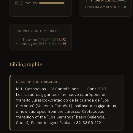
Villar del Arzobispo
2
🇵🇹 Portugal
1
Praia da Amoreira-Porto Novo
1
DISTRIBUTION TEMPORELLE
Tithonien
(149.2–143.1 Ma)
2
Kimméridgien
(154.8–149.2 Ma)
1
Bibliographie
DESCRIPTION ORIGINALE
M. L. Casanovas, J. V. Santafé, and J. L. Sanz. 2001.
Losillasaurus giganteus, un nuevo saurópodo del
tránsito Jurásico-Cretácico de la cuenca de "Los
Serranos" (Valencia, España) [Losillasaurus giganteus,
a new sauropod from the Jurassic-Cretaceous
transition of the "Los Serranos" basin (Valencia,
Spain)]. Paleontologia i Evolucio 32-33:99-122