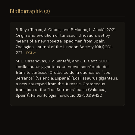
Bibliographie (2)
R. Royo-Torres, A. Cobos, and P. Mocho, L. Alcalá. 2021.
Origin and evolution of turiasaur dinosaurs set by
means of a new ‘rosetta’ specimen from Spain.
Zoological Journal of the Linnean Society 191(1):201-
227
DOI ↗
M. L. Casanovas, J. V. Santafé, and J. L. Sanz. 2001.
Losillasaurus giganteus, un nuevo saurópodo del
tránsito Jurásico-Cretácico de la cuenca de "Los
Serranos" (Valencia, España) [Losillasaurus giganteus,
a new sauropod from the Jurassic-Cretaceous
transition of the "Los Serranos" basin (Valencia,
Spain)]. Paleontologia i Evolucio 32-33:99-122