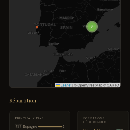
2
Leaflet
|
© OpenStreetMap © CARTO
Répartition
PRINCIPAUX PAYS
FORMATIONS
GÉOLOGIQUES
🇪🇸 Espagne
2