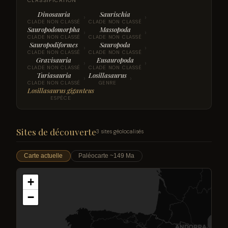
CLASSIFICATION
Dinosauria
Saurischia
›
›
CLADE NON CLASSÉ
CLADE NON CLASSÉ
Sauropodomorpha
Massopoda
›
›
CLADE NON CLASSÉ
CLADE NON CLASSÉ
Sauropodiformes
Sauropoda
›
›
CLADE NON CLASSÉ
CLADE NON CLASSÉ
Gravisauria
Eusauropoda
›
›
CLADE NON CLASSÉ
CLADE NON CLASSÉ
Turiasauria
Losillasaurus
›
›
CLADE NON CLASSÉ
GENRE
Losillasaurus giganteus
ESPÈCE
Sites de découverte
3 sites géolocalisés
Carte actuelle
Paléocarte ~149 Ma
+
−