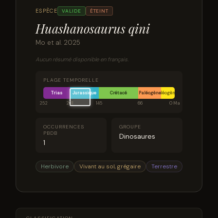
ESPÈCE
VALIDE
ÉTEINT
Huashanosaurus qini
Mo et al. 2025
Aucun résumé disponible en français.
PLAGE TEMPORELLE
Trias
Jurassique
Crétacé
Paléogène
Néogène
252
201
145
66
0 Ma
OCCURRENCES
GROUPE
PBDB
Dinosaures
1
Herbivore
Vivant au sol, grégaire
Terrestre