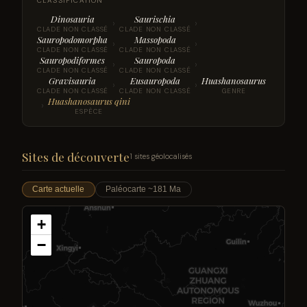
CLASSIFICATION
Dinosauria
Saurischia
›
›
CLADE NON CLASSÉ
CLADE NON CLASSÉ
Sauropodomorpha
Massopoda
›
›
CLADE NON CLASSÉ
CLADE NON CLASSÉ
Sauropodiformes
Sauropoda
›
›
CLADE NON CLASSÉ
CLADE NON CLASSÉ
Gravisauria
Eusauropoda
Huashanosaurus
›
›
CLADE NON CLASSÉ
CLADE NON CLASSÉ
GENRE
Huashanosaurus qini
›
ESPÈCE
Sites de découverte
1 sites géolocalisés
Carte actuelle
Paléocarte ~181 Ma
+
−