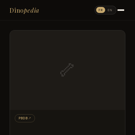
Dino
pedia
FR
EN
🦴
PBDB
↗