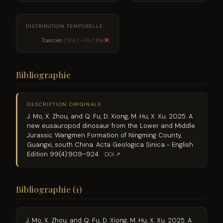
DISTRIBUTION TEMPORELLE
Toarcien
(184.2–174.7 Ma)
1
Bibliographie
DESCRIPTION ORIGINALE
J. Mo, X. Zhou, and Q. Fu, D. Xiong, M. Hu, X. Xu. 2025. A
new eusauropod dinosaur from the Lower and Middle
Jurassic Wangmen Formation of Ningming County,
Guangxi, south China. Acta Geologica Sinica - English
Edition 99(4):909–924
DOI ↗
Bibliographie (1)
J. Mo, X. Zhou, and Q. Fu, D. Xiong, M. Hu, X. Xu. 2025. A