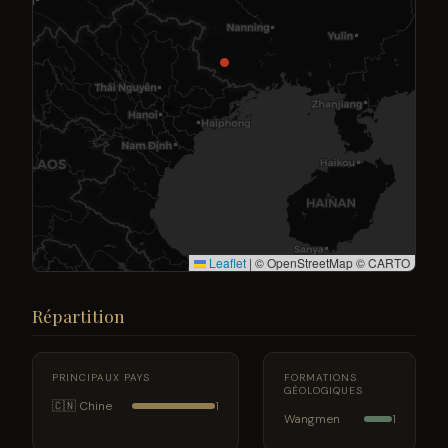
Leaflet
|
© OpenStreetMap © CARTO
Répartition
PRINCIPAUX PAYS
FORMATIONS
GÉOLOGIQUES
🇨🇳 Chine
1
Wangmen
1