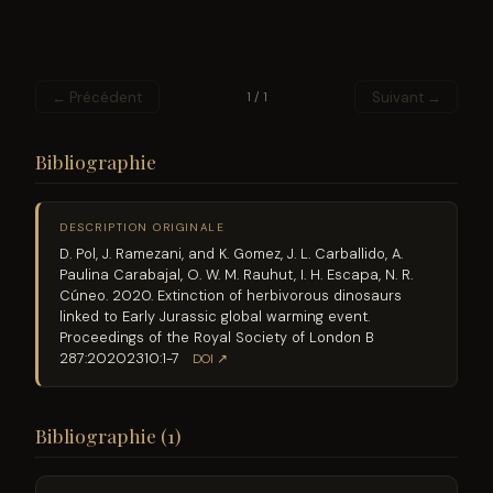
← Précédent
Suivant →
1 / 1
Bibliographie
DESCRIPTION ORIGINALE
D. Pol, J. Ramezani, and K. Gomez, J. L. Carballido, A.
Paulina Carabajal, O. W. M. Rauhut, I. H. Escapa, N. R.
Cúneo. 2020. Extinction of herbivorous dinosaurs
linked to Early Jurassic global warming event.
Proceedings of the Royal Society of London B
287:20202310:1-7
DOI ↗
Bibliographie (1)