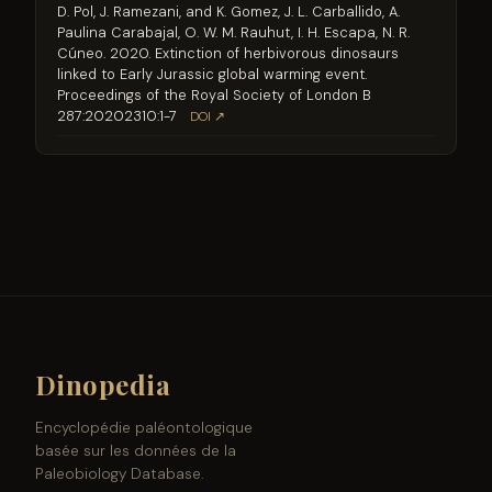
D. Pol, J. Ramezani, and K. Gomez, J. L. Carballido, A.
Paulina Carabajal, O. W. M. Rauhut, I. H. Escapa, N. R.
Cúneo. 2020. Extinction of herbivorous dinosaurs
linked to Early Jurassic global warming event.
Proceedings of the Royal Society of London B
287:20202310:1-7
DOI ↗
Dinopedia
Encyclopédie paléontologique
basée sur les données de la
Paleobiology Database.