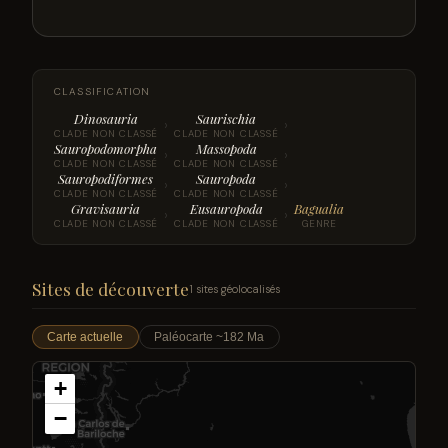
CLASSIFICATION
Dinosauria
Saurischia
›
›
CLADE NON CLASSÉ
CLADE NON CLASSÉ
Sauropodomorpha
Massopoda
›
›
CLADE NON CLASSÉ
CLADE NON CLASSÉ
Sauropodiformes
Sauropoda
›
›
CLADE NON CLASSÉ
CLADE NON CLASSÉ
Gravisauria
Eusauropoda
Bagualia
›
›
CLADE NON CLASSÉ
CLADE NON CLASSÉ
GENRE
Sites de découverte
1 sites géolocalisés
Carte actuelle
Paléocarte ~182 Ma
+
−