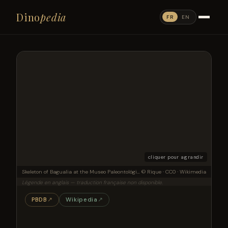
Dino
pedia
FR
EN
cliquer pour agrandir
Skeleton of Bagualia at the Museo Paleontológico Egidio Feruglio in Trelew, Argentina
© Rique · CC0 · Wikimedia
Légende en anglais — traduction française non disponible.
PBDB
↗
Wikipedia
↗