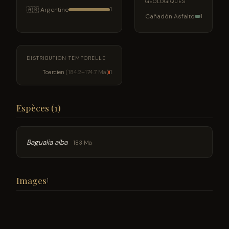
GÉOLOGIQUES
🇦🇷 Argentine
1
Cañadón Asfalto
1
DISTRIBUTION TEMPORELLE
Toarcien
(184.2–174.7 Ma)
1
Espèces (1)
Bagualia alba
183 Ma
Images
1