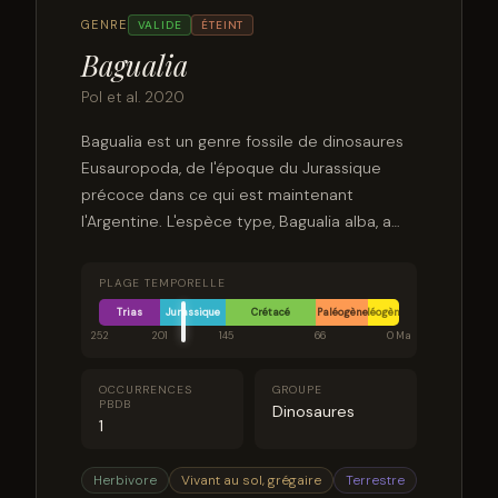
GENRE
VALIDE
ÉTEINT
Bagualia
Pol et al. 2020
Bagualia est un genre fossile de dinosaures
Eusauropoda, de l'époque du Jurassique
précoce dans ce qui est maintenant
l'Argentine. L'espèce type, Bagualia alba, a
été formellement décrite en 2020.
PLAGE TEMPORELLE
Trias
Jurassique
Crétacé
Paléogène
Néogène
252
201
145
66
0 Ma
OCCURRENCES
GROUPE
PBDB
Dinosaures
1
Herbivore
Vivant au sol, grégaire
Terrestre