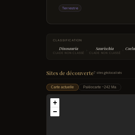
Terrestre
CLASSIFICATION
Dinosauria
Saurischia
Coelu
›
›
CLADE NON CLASSÉ
CLADE NON CLASSÉ
Sites de découverte
7 sites géolocalisés
Carte actuelle
Paléocarte ~242 Ma
+
−