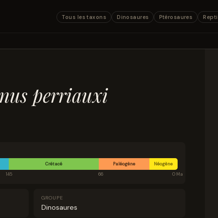
Tous les taxons
Dinosaures
Ptérosaures
Repti
nus perriauxi
Crétacé
Paléogène
Néogène
145
66
0 Ma
GROUPE
Dinosaures