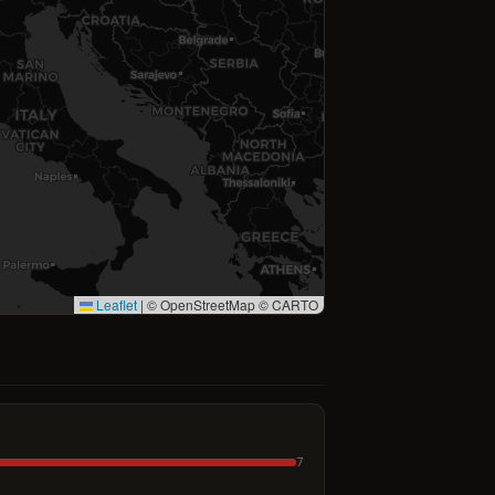
Leaflet
|
© OpenStreetMap © CARTO
7