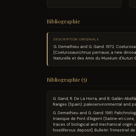
Bibliographie
DESCRIPTION ORIGINALE
G. Demathieu and G. Gand. 1972. Coelurosau
[Coelurosaurichnus perriauxi, a new dinosaur
Naturelle et des Amis du Muséum d'Autun 
Bibliographie (5)
G. Gand, R. De La Horra, and B. Galán-Abellán
Ranges (Spain): paleoenvironmental and pal
G. Demathieu and G. Gand. 1981. Palichnolog
triasique de Pont d'Argent (Saône-et-Loire, 
traces of biological and mechanical origin 
fossiliferous deposit]. Bulletin Trimestriel