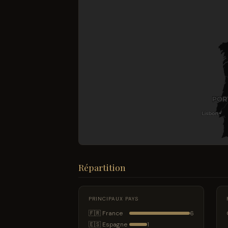
Répartition
PRINCIPAUX PAYS
🇫🇷 France
6
🇪🇸 Espagne
1