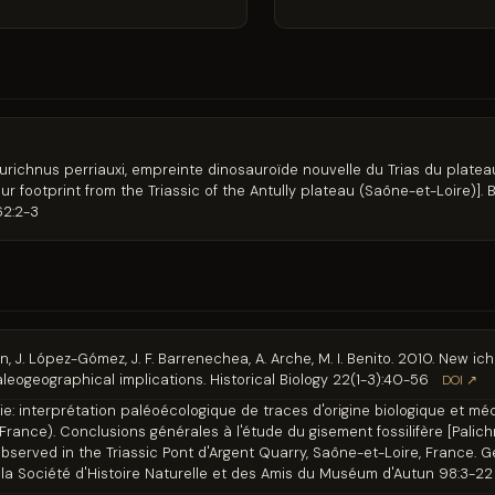
richnus perriauxi, empreinte dinosauroïde nouvelle du Trias du plateau
 footprint from the Triassic of the Antully plateau (Saône-et-Loire)]. Bu
62:2-3
, J. López-Gómez, J. F. Barrenechea, A. Arche, M. I. Benito. 2010. New ich
eogeographical implications. Historical Biology 22(1-3):40-56
DOI ↗
ie: interprétation paléoécologique de traces d'origine biologique et m
France). Conclusions générales à l'étude du gisement fossilifère [Palich
observed in the Triassic Pont d'Argent Quarry, Saône-et-Loire, France. 
 de la Société d'Histoire Naturelle et des Amis du Muséum d'Autun 98:3-22