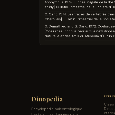
Anonymous. 1974. Succès inégalé de la 18e 
study]. Bulletin Trimestriel de la Société d'
G. Gand. 1974. Les traces de vertébrés tria
Charollais]. Bulletin Trimestriel de la Soci
G. Demathieu and G. Gand. 1972. Coelurosau
[Coelurosaurichnus perriauxi, a new dinosaur
Naturelle et des Amis du Muséum d'Autun 6
Dinopedia
EXPLO
Classi
Dinos
Encyclopédie paléontologique
Ptéro
basée sur les données de la