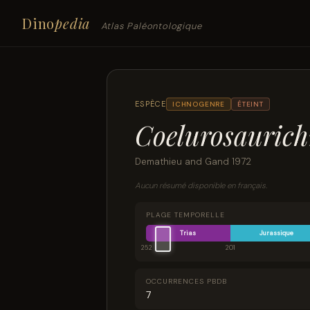
Dino
pedia
Atlas Paléontologique
ESPÈCE
ICHNOGENRE
ÉTEINT
Coelurosaurich
Demathieu and Gand 1972
Aucun résumé disponible en français.
PLAGE TEMPORELLE
Trias
Jurassique
252
201
OCCURRENCES PBDB
7