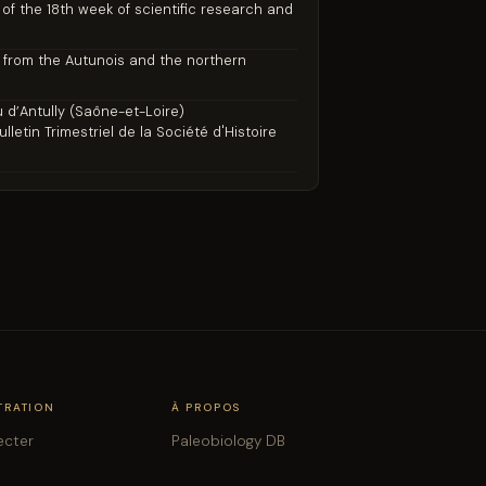
f the 18th week of scientific research and
es from the Autunois and the northern
 d’Antully (Saône-et-Loire)
letin Trimestriel de la Société d'Histoire
TRATION
À PROPOS
ecter
Paleobiology DB