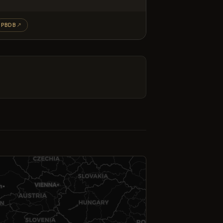
PBDB
↗