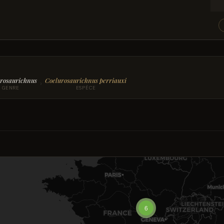
rosaurichnus
Coelurosaurichnus perriauxi
›
GENRE
ESPÈCE
6