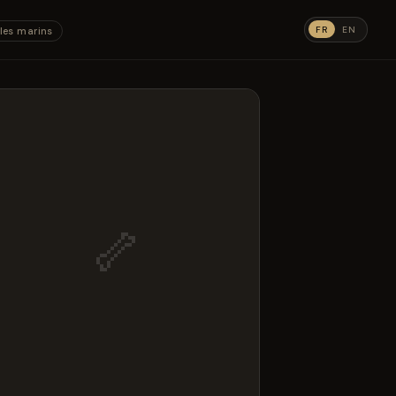
FR
EN
les marins
🦴