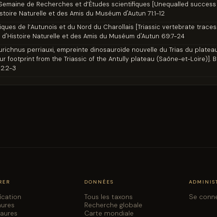
Semaine de Recherches et d’Ètudes scientifiques [Unequalled success o
Histoire Naturelle et des Amis du Muséum d'Autun 71:1-12
siques de l’Autunois et du Nord du Charollais [Triassic vertebrate trac
été d'Histoire Naturelle et des Amis du Muséum d'Autun 69:7-24
richnus perriauxi, empreinte dinosauroïde nouvelle du Trias du plateau
 footprint from the Triassic of the Antully plateau (Saône-et-Loire)]. Bul
2:2-3
RER
DONNÉES
ADMINIS
fication
Tous les taxons
Se conn
aures
Recherche globale
saures
Carte mondiale