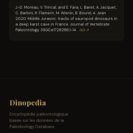
J.-D. Moreau, V. Trincal, and E. Fara, L. Baret, A. Jacquet,
C. Barbini, R. Flament, M. Wienin, B. Bourel, A. Jean.
2020. Middle Jurassic tracks of sauropod dinosaurs in
a deep karst cave in France. Journal of Vertebrate
Paleontology 39(4):e1728286:1-14
DOI ↗
Dinopedia
Encyclopédie paléontologique
basée sur les données de la
Paleobiology Database.