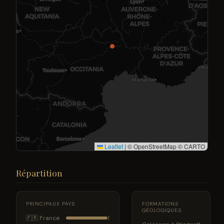
Leaflet
|
© OpenStreetMap © CARTO
Répartition
PRINCIPAUX PAYS
FORMATIONS
GÉOLOGIQUES
🇫🇷 France
1