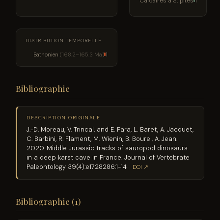
Calcaires à Stipites
1
DISTRIBUTION TEMPORELLE
Bathonien
(168.2–165.3 Ma)
1
Bibliographie
DESCRIPTION ORIGINALE
J.-D. Moreau, V. Trincal, and E. Fara, L. Baret, A. Jacquet,
C. Barbini, R. Flament, M. Wienin, B. Bourel, A. Jean.
2020. Middle Jurassic tracks of sauropod dinosaurs
in a deep karst cave in France. Journal of Vertebrate
Paleontology 39(4):e1728286:1-14
DOI ↗
Bibliographie (1)