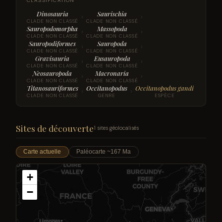
CLASSIFICATION
Dinosauria
Saurischia
›
›
CLADE NON CLASSÉ
CLADE NON CLASSÉ
Sauropodomorpha
Massopoda
›
›
CLADE NON CLASSÉ
CLADE NON CLASSÉ
Sauropodiformes
Sauropoda
›
›
CLADE NON CLASSÉ
CLADE NON CLASSÉ
Gravisauria
Eusauropoda
›
›
CLADE NON CLASSÉ
CLADE NON CLASSÉ
Neosauropoda
Macronaria
›
›
CLADE NON CLASSÉ
CLADE NON CLASSÉ
Titanosauriformes
Occitanopodus
Occitanopodus gandi
›
›
CLADE NON CLASSÉ
GENRE
ESPÈCE
Sites de découverte
1 sites géolocalisés
Carte actuelle
Paléocarte ~167 Ma
+
−