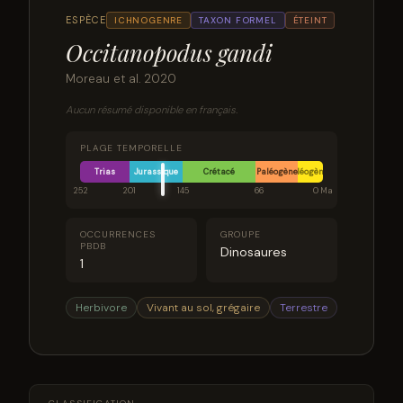
ESPÈCE
ICHNOGENRE
TAXON FORMEL
ÉTEINT
Occitanopodus gandi
Moreau et al. 2020
Aucun résumé disponible en français.
PLAGE TEMPORELLE
Trias
Jurassique
Crétacé
Paléogène
Néogène
252
201
145
66
0 Ma
OCCURRENCES
GROUPE
PBDB
Dinosaures
1
Herbivore
Vivant au sol, grégaire
Terrestre