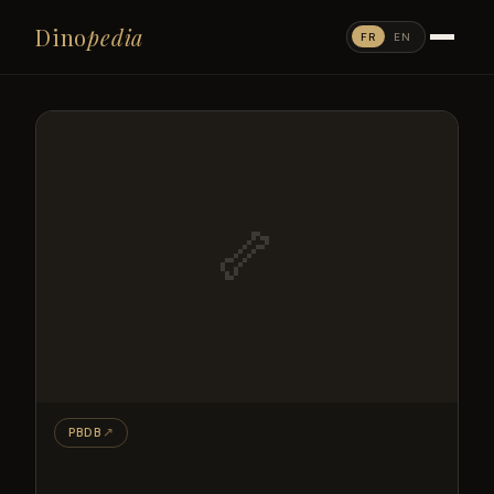
Dino
pedia
FR
EN
🦴
PBDB
↗