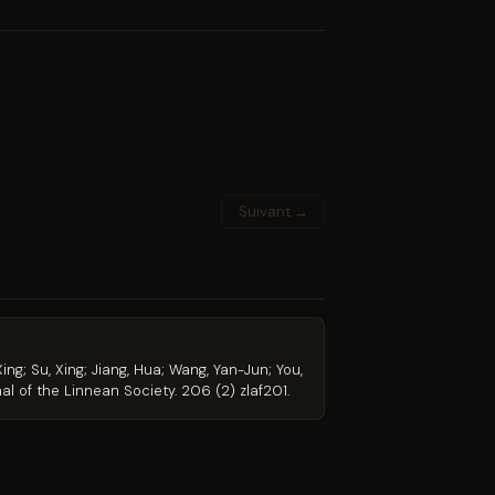
Suivant →
ng; Su, Xing; Jiang, Hua; Wang, Yan-Jun; You,
l of the Linnean Society. 206 (2) zlaf201.