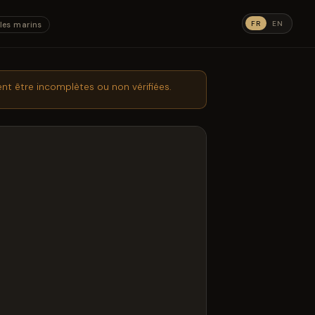
FR
EN
les marins
nt être incomplètes ou non vérifiées.