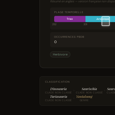
Résumé en anglais — version française non dispon
a turiasaur, it would be the first one 
PLAGE TEMPORELLE
Trias
Jurassique
252
201
OCCURRENCES PBDB
0
Herbivore
CLASSIFICATION
Dinosauria
Saurischia
Saur
›
›
CLADE NON CLASSÉ
CLADE NON CLASSÉ
CLAD
Turiasauria
Yantaloong
›
CLADE NON CLASSÉ
GENRE