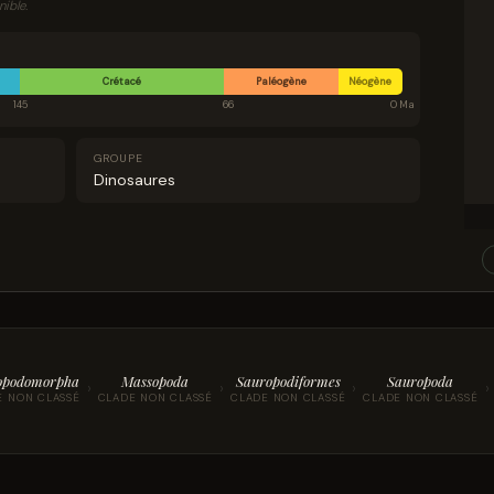
ible.
known from East Asia.
Crétacé
Paléogène
Néogène
145
66
0 Ma
GROUPE
Dinosaures
opodomorpha
Massopoda
Sauropodiformes
Sauropoda
›
›
›
›
E NON CLASSÉ
CLADE NON CLASSÉ
CLADE NON CLASSÉ
CLADE NON CLASSÉ