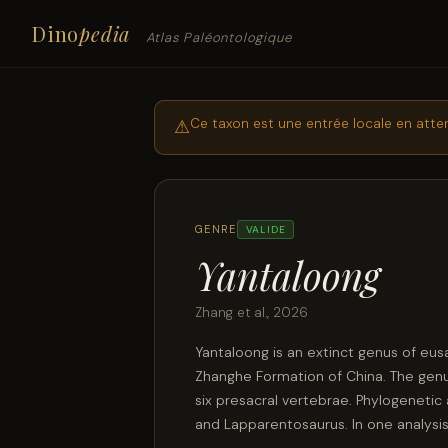
Dino
pedia
Atlas Paléontologique
Ce taxon est une entrée locale en atte
⚠
GENRE
VALIDE
Yantaloong
Zhang et al., 2026
Yantaloong is an extinct genus of eu
Zhanghe Formation of China. The genus
six presacral vertebrae. Phylogenetic 
and Lapparentosaurus. In one analysis
clade of 'traditional turiasaurs', formi