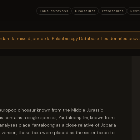
Tous les taxons
Dinosaures
Ptérosaures
Repti
ndant la mise à jour de la Paleobiology Database. Les données peuve
sauropod dinosaur known from the Middle Jurassic
 contains a single species, Yantaloong lini, known from
analyses place Yantaloong as a close relative of Jobaria
 version, these taxa were placed as the sister taxon to a
ng a broader Turiasauria than recognized previously. If it is