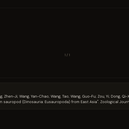
1 / 1
, Zhen-Ji; Wang, Yan-Chao; Wang, Tao; Wang, Guo-Fu; Zou, Yi; Dong, Qi-Xi
n sauropod (Dinosauria: Eusauropoda) from East Asia". Zoological Journa