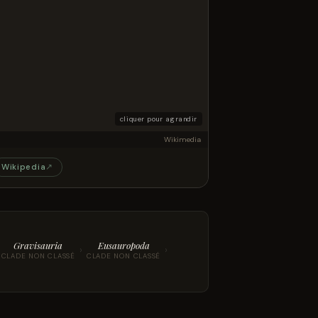
cliquer pour agrandir
Wikimedia
Wikipedia
↗
Gravisauria
Eusauropoda
›
›
CLADE NON CLASSÉ
CLADE NON CLASSÉ