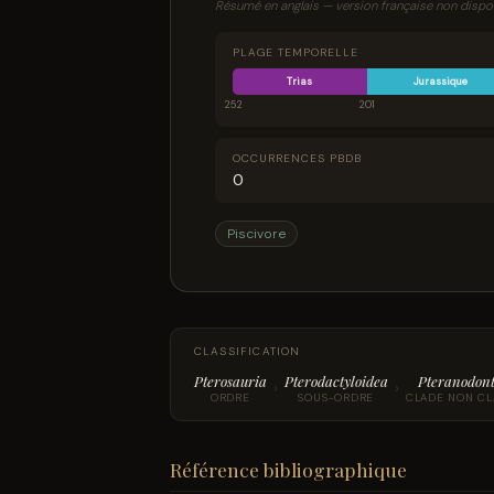
Résumé en anglais — version française non dispon
PLAGE TEMPORELLE
Trias
Jurassique
252
201
OCCURRENCES PBDB
0
Piscivore
CLASSIFICATION
Pterosauria
Pterodactyloidea
Pteranodont
›
›
ORDRE
SOUS-ORDRE
CLADE NON CL
Référence bibliographique