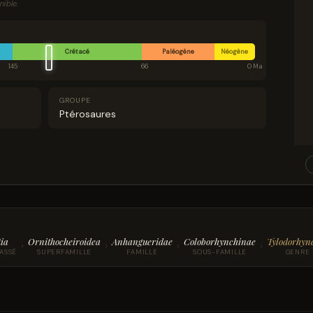
ible.
Crétacé
Paléogène
Néogène
145
66
0 Ma
GROUPE
Ptérosaures
ia
Ornithocheiroidea
Anhangueridae
Coloborhynchinae
Tylodorhyn
›
›
›
›
ASSÉ
SUPERFAMILLE
FAMILLE
SOUS-FAMILLE
GENRE