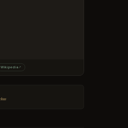
Wikipedia
↗
chus