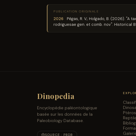
PUBLICATION ORIGINALE
2026
Pêgas, R. V.; Holgado, B. (2026). "
rodriguesae gen. et comb. nov". Historical B
Dinopedia
EXPLO
Classi
Dinos
Encyclopédie paléontologique
Ptéro
basée sur les données de la
Reptil
Paleobiology Database.
Biblio
Forma
Galeri
SOURCE : PBDB