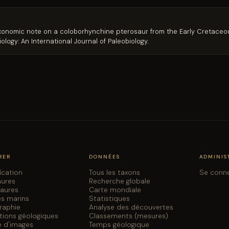
A taxonomic note on a coloborhynchine pterosaur from the Early Cretac
iology: An International Journal of Paleobiology.
RER
DONNÉES
ADMINIS
fication
Tous les taxons
Se conn
aures
Recherche globale
saures
Carte mondiale
es marins
Statistiques
graphie
Analyse des découvertes
tions géologiques
Classements (mesures)
e d'images
Temps géologique