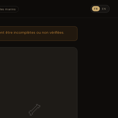
FR
EN
les marins
nt être incomplètes ou non vérifiées.
🦴