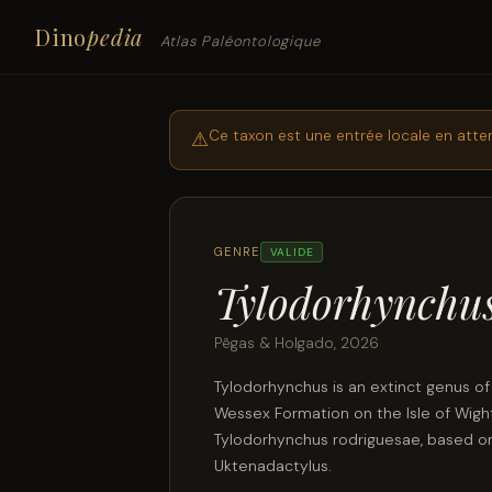
Dino
pedia
Atlas Paléontologique
Ce taxon est une entrée locale en atte
⚠
GENRE
VALIDE
Tylodorhynchu
Pêgas & Holgado, 2026
Tylodorhynchus is an extinct genus o
Wessex Formation on the Isle of Wight
Tylodorhynchus rodriguesae, based on a
Uktenadactylus.