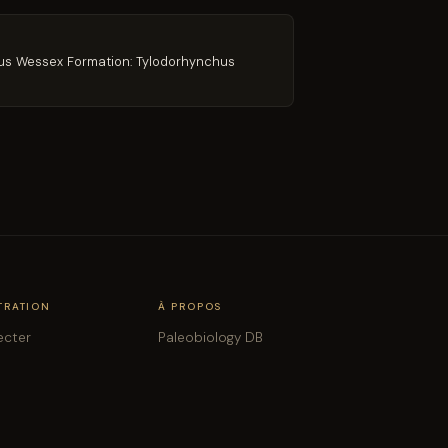
eous Wessex Formation: Tylodorhynchus
TRATION
À PROPOS
ecter
Paleobiology DB