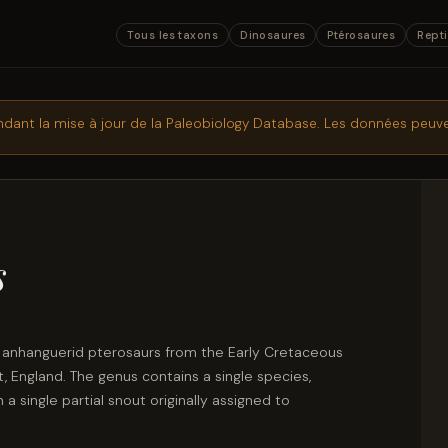
Tous les taxons
Dinosaures
Ptérosaures
Repti
ndant la mise à jour de la Paleobiology Database. Les données peuve
s
f anhanguerid pterosaurs from the Early Cretaceous
, England. The genus contains a single species,
 single partial snout originally assigned to