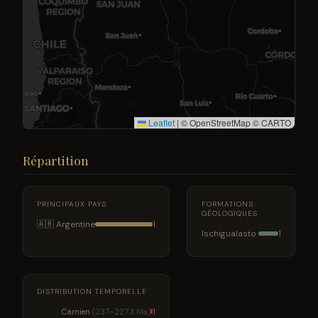
Leaflet
|
© OpenStreetMap © CARTO
Répartition
PRINCIPAUX PAYS
FORMATIONS
GÉOLOGIQUES
🇦🇷 Argentine
1
Ischigualasto
1
DISTRIBUTION TEMPORELLE
Carnien
(237–227.3 Ma)
1