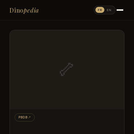
Dino
pedia
FR
EN
🦴
PBDB
↗