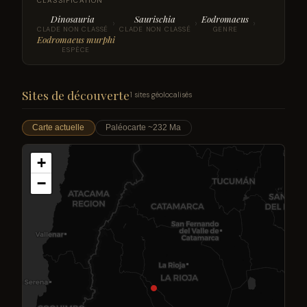
CLASSIFICATION
Dinosauria
Saurischia
Eodromaeus
›
›
›
CLADE NON CLASSÉ
CLADE NON CLASSÉ
GENRE
Eodromaeus murphi
ESPÈCE
Sites de découverte
1 sites géolocalisés
Carte actuelle
Paléocarte ~232 Ma
+
−