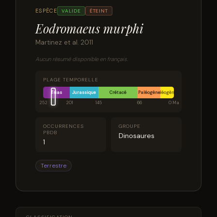
ESPÈCE
VALIDE
ÉTEINT
Eodromaeus murphi
Martinez et al. 2011
Aucun résumé disponible en français.
PLAGE TEMPORELLE
Trias
Jurassique
Crétacé
Paléogène
Néogène
252
201
145
66
0 Ma
OCCURRENCES
GROUPE
PBDB
Dinosaures
1
Terrestre