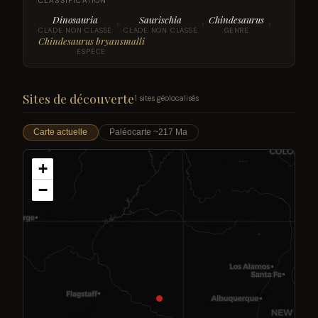
CLASSIFICATION
Dinosauria
Saurischia
Chindesaurus
›
›
›
CLADE NON CLASSÉ
CLADE NON CLASSÉ
GENRE
Chindesaurus bryansmalli
ESPÈCE
Sites de découverte
1 sites géolocalisés
Carte actuelle
Paléocarte ~217 Ma
+
−