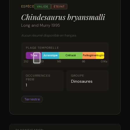
ESPÈCE
VALIDE
ÉTEINT
Chindesaurus bryansmalli
Long and Murry 1995
Aucun résumé disponible en français.
PLAGE TEMPORELLE
Trias
Jurassique
Crétacé
Paléogène
Néogène
252
201
145
66
0 Ma
OCCURRENCES
GROUPE
PBDB
Dinosaures
1
Terrestre