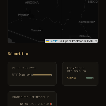
Leaflet
|
© OpenStreetMap © CARTO
Répartition
PRINCIPAUX PAYS
FORMATIONS
GÉOLOGIQUES
🇺🇸 États-Unis
1
Chinle
1
DISTRIBUTION TEMPORELLE
Norien
(227.3–205.7 Ma)
1