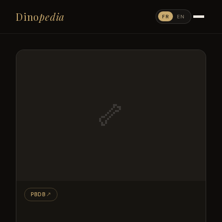
Dino
pedia
FR
EN
🦴
PBDB
↗