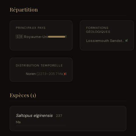
Répartition
PRINCIPAUX PAYS
FORMATIONS
GÉOLOGIQUES
🇬🇧 Royaume-Uni
1
Lossiemouth Sandstone
1
DISTRIBUTION TEMPORELLE
Norien
(227.3–205.7 Ma)
1
Espèces (1)
Saltopus elginensis
237
Ma