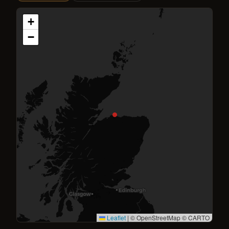
+
−
Leaflet
|
© OpenStreetMap © CARTO