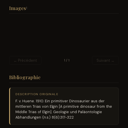
Images
1
← Précédent
Suivant →
1 / 1
Bibliographie
DESCRIPTION ORIGINALE
F. v. Huene. 1910. Ein primitiver Dinosaurier aus der
mittleren Trias von Elgin [A primitive dinosaur from the
Middle Trias of Elgin]. Geologie und Paläontologie
Abhandlungen (n.s.) 8(6):317-322