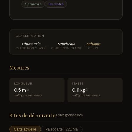
Carnivore
Terrestre
CLASSIFICATION
Dinosauria
Saurischia
Saltopus
›
›
CLADE NON CLASSÉ
CLADE NON CLASSÉ
GENRE
Mesures
LONGUEUR
MASSE
0,5 m
0,11 kg
ⓘ
ⓘ
Saltopus elginensis
Saltopus elginensis
Sites de découverte
1 sites géolocalisés
Carte actuelle
Paléocarte ~221 Ma