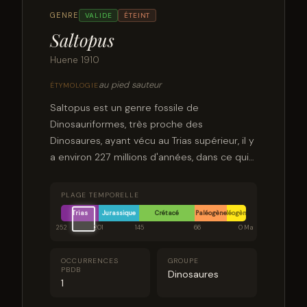
GENRE
VALIDE
ÉTEINT
Saltopus
Huene 1910
au pied sauteur
ÉTYMOLOGIE
Saltopus est un genre fossile de
Dinosauriformes, très proche des
Dinosaures, ayant vécu au Trias supérieur, il y
a environ 227 millions d'années, dans ce qui
est aujourd'hui l'Écosse. Il est représenté par
la seule espèce Saltopus elginensis.
PLAGE TEMPORELLE
Trias
Jurassique
Crétacé
Paléogène
Néogène
252
201
145
66
0 Ma
OCCURRENCES
GROUPE
PBDB
Dinosaures
1