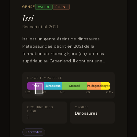
GENRE
VALIDE
ÉTEINT
Issi
Beccari et al. 2021
Issi est un genre éteint de dinosaures
Plateosauridae décrit en 2021 de la
formation de Fleming Fjord (en), du Trias
supérieur, au Groenland. Il contient une
espèce, Issi saaneq ; le nom binomial
complet signifie « os froids ».
PLAGE TEMPORELLE
Trias
Jurassique
Crétacé
Paléogène
Néogène
252
201
145
66
0 Ma
OCCURRENCES
GROUPE
PBDB
Dinosaures
1
Terrestre