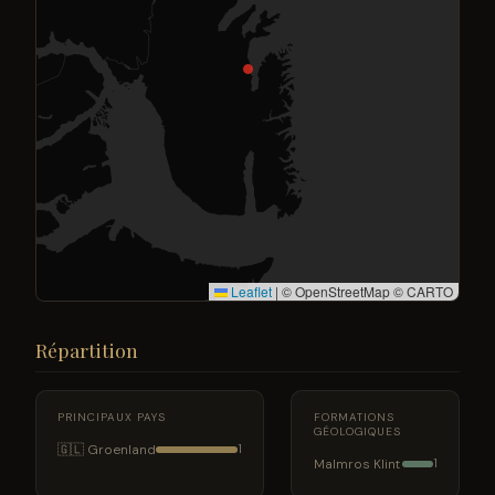
Leaflet
|
© OpenStreetMap © CARTO
Répartition
PRINCIPAUX PAYS
FORMATIONS
GÉOLOGIQUES
🇬🇱 Groenland
1
Malmros Klint
1