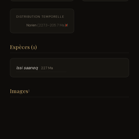
DISTRIBUTION TEMPORELLE
Norien
(227.3–205.7 Ma)
1
Espèces (1)
Issi saaneq
227 Ma
Images
1