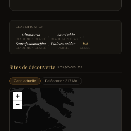
CLASSIFICATION
Dinosauria
Saurischia
›
›
CLADE NON CLASSÉ
CLADE NON CLASSÉ
Sauropodomorpha
Plateosauridae
Issi
›
›
CLADE NON CLASSÉ
FAMILLE
GENRE
Sites de découverte
1 sites géolocalisés
Carte actuelle
Paléocarte ~217 Ma
+
−