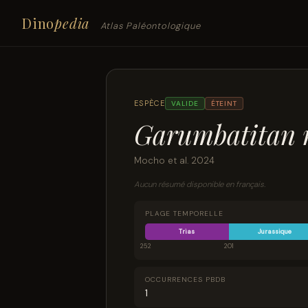
Dino
pedia
Atlas Paléontologique
ESPÈCE
VALIDE
ÉTEINT
Garumbatitan m
Mocho et al. 2024
Aucun résumé disponible en français.
PLAGE TEMPORELLE
Trias
Jurassique
252
201
OCCURRENCES PBDB
1