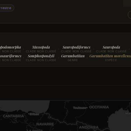
rrestre
opodomorpha
Massopoda
Sauropodiformes
Sauropoda
›
›
›
›
E NON CLASSÉ
CLADE NON CLASSÉ
CLADE NON CLASSÉ
CLADE NON CLASSÉ
osauriformes
Somphospondyli
Garumbatitan
Garumbatitan morellens
›
›
›
E NON CLASSÉ
CLADE NON CLASSÉ
GENRE
ESPÈCE