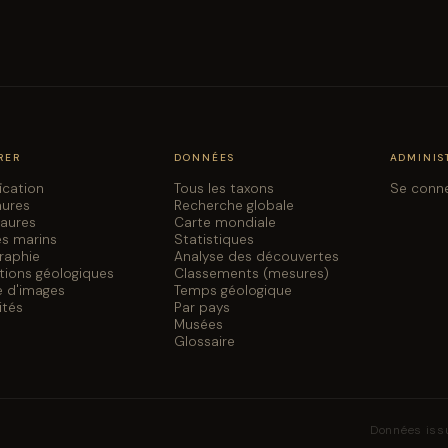
RER
DONNÉES
ADMINIS
fication
Tous les taxons
Se conn
aures
Recherche globale
saures
Carte mondiale
es marins
Statistiques
graphie
Analyse des découvertes
tions géologiques
Classements (mesures)
e d'images
Temps géologique
ités
Par pays
Musées
Glossaire
Données iss