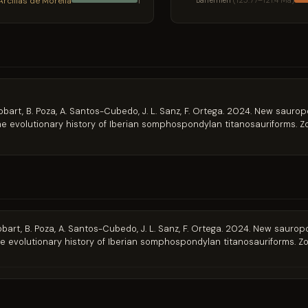
Arcillas de Morella
Barrémien
(125.77–121.4 Ma)
1
Galobart, B. Poza, A. Santos-Cubedo, J. L. Sanz, F. Ortega. 2024. New sa
he evolutionary history of Iberian somphospondylan titanosauriforms. Zo
alobart, B. Poza, A. Santos-Cubedo, J. L. Sanz, F. Ortega. 2024. New sau
e evolutionary history of Iberian somphospondylan titanosauriforms. Zo