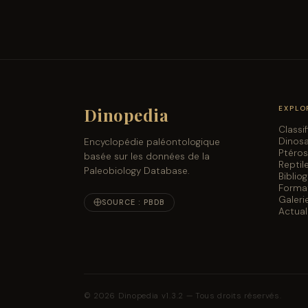
Dinopedia
EXPLO
Classi
Dinos
Encyclopédie paléontologique
Ptéro
basée sur les données de la
Reptil
Paleobiology Database.
Biblio
Forma
Galeri
SOURCE : PBDB
Actual
© 2026 Dinopedia v1.3.2 — Tous droits réservés.