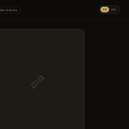
FR
EN
les marins
🦴