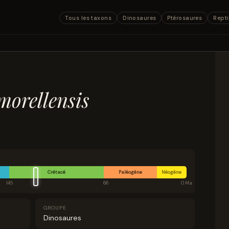
Tous les taxons
Dinosaures
Ptérosaures
Repti
orellensis
Crétacé
Paléogène
Néogène
145
66
0 Ma
GROUPE
Dinosaures