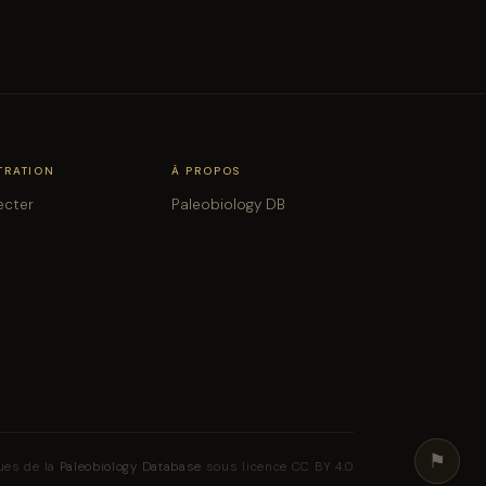
TRATION
À PROPOS
ecter
Paleobiology DB
⚑
ues de la
Paleobiology Database
sous licence CC BY 4.0