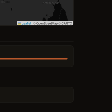
Leaflet
|
© OpenStreetMap © CARTO
1