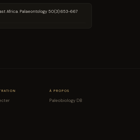
st Africa. Palaeontology 50(3):653-667
TRATION
À PROPOS
ecter
Paleobiology DB