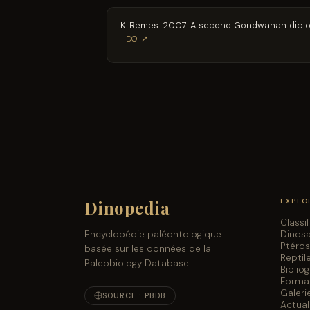
K. Remes. 2007. A second Gondwanan diplod
DOI ↗
Dinopedia
EXPLO
Classi
Dinos
Encyclopédie paléontologique
Ptéro
basée sur les données de la
Reptil
Paleobiology Database.
Biblio
Forma
Galeri
SOURCE : PBDB
Actual