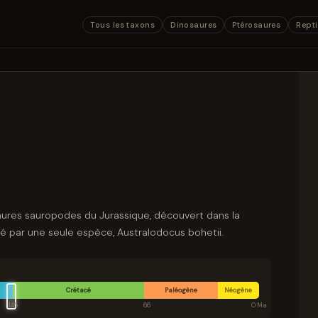
Tous les taxons
Dinosaures
Ptérosaures
Repti
aures sauropodes du Jurassique, découvert dans la
 par une seule espèce, Australodocus bohetii.
Crétacé
Paléogène
Néogène
145
66
0 Ma