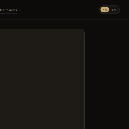
FR
EN
les marins