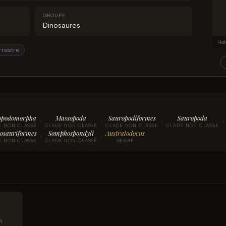
GROUPE
Dinosaures
rrestre
opodomorpha
Massopoda
Sauropodiformes
Sauropoda
›
›
›
›
E NON CLASSÉ
CLADE NON CLASSÉ
CLADE NON CLASSÉ
CLADE NON CLASSÉ
osauriformes
Somphospondyli
Australodocus
›
›
E NON CLASSÉ
CLADE NON CLASSÉ
GENRE
i