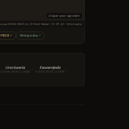
cliquer pour agrandir
Holotype (HMN MB.R.2455, Cervical vertebra) of Australodocus.
© Matt Wedel · CC BY 4.0 · Wikimedia
PBDB
↗
Wikipedia
↗
Gravisauria
Eusauropoda
›
›
CLADE NON CLASSÉ
CLADE NON CLASSÉ