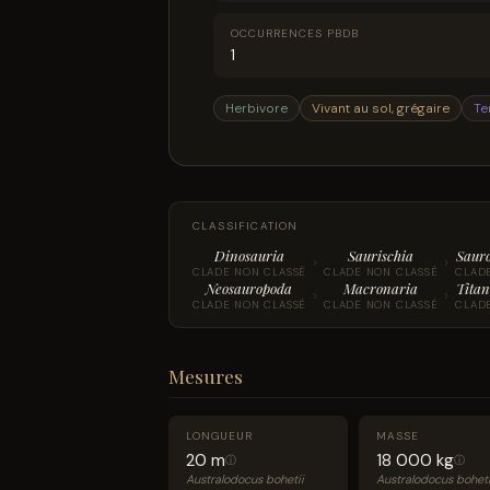
OCCURRENCES PBDB
1
Herbivore
Vivant au sol, grégaire
Te
CLASSIFICATION
Dinosauria
Saurischia
Saur
›
›
CLADE NON CLASSÉ
CLADE NON CLASSÉ
CLAD
Neosauropoda
Macronaria
Titan
›
›
CLADE NON CLASSÉ
CLADE NON CLASSÉ
CLAD
Mesures
LONGUEUR
MASSE
20 m
18 000 kg
ⓘ
ⓘ
Australodocus bohetii
Australodocus boheti