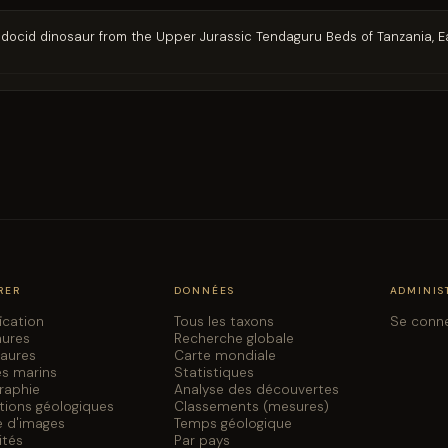
ocid dinosaur from the Upper Jurassic Tendaguru Beds of Tanzania, Ea
RER
DONNÉES
ADMINIS
fication
Tous les taxons
Se conn
aures
Recherche globale
saures
Carte mondiale
es marins
Statistiques
graphie
Analyse des découvertes
tions géologiques
Classements (mesures)
e d'images
Temps géologique
ités
Par pays