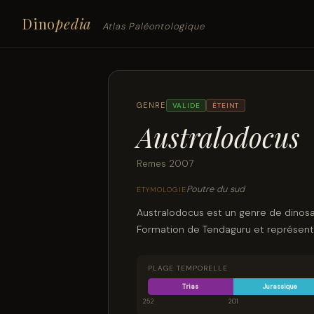
Dino
pedia
Atlas Paléontologique
GENRE
VALIDE
ÉTEINT
Australodocus
Remes 2007
Poutre du sud
ÉTYMOLOGIE
Australodocus est un genre de dinos
Formation de Tendaguru et représenté
PLAGE TEMPORELLE
Trias
Jurassique
252
201