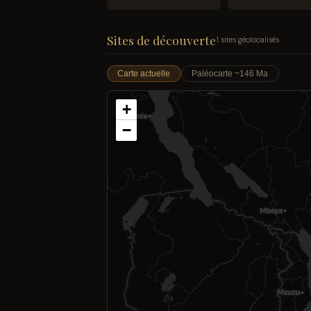
Sites de découverte
1 sites géolocalisés
Carte actuelle
Paléocarte ~146 Ma
+
−