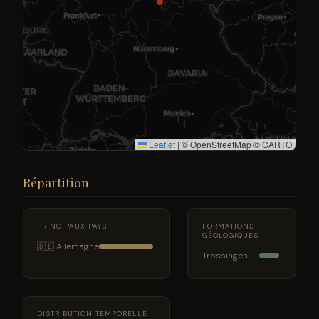
Leaflet
|
© OpenStreetMap © CARTO
Répartition
PRINCIPAUX PAYS
FORMATIONS
GÉOLOGIQUES
🇩🇪 Allemagne
1
Trossingen
1
DISTRIBUTION TEMPORELLE