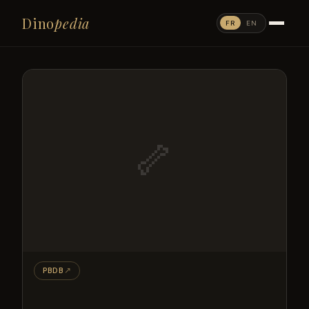
Dino
pedia
FR
EN
🦴
PBDB
↗