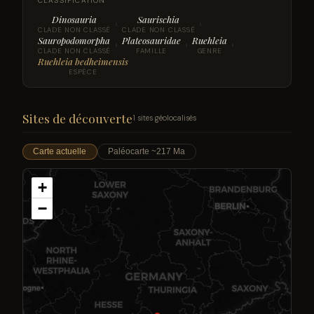
CLASSIFICATION
Dinosauria
Saurischia
›
›
CLADE NON CLASSÉ
CLADE NON CLASSÉ
Sauropodomorpha
Plateosauridae
Ruehleia
›
›
›
CLADE NON CLASSÉ
FAMILLE
GENRE
Ruehleia bedheimensis
ESPÈCE
Sites de découverte
1 sites géolocalisés
Carte actuelle
Paléocarte ~217 Ma
+
−