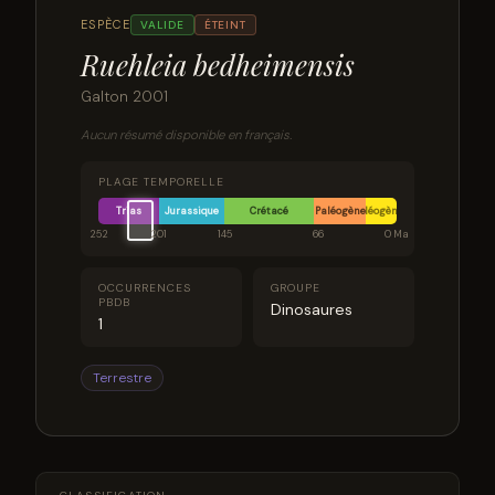
ESPÈCE
VALIDE
ÉTEINT
Ruehleia bedheimensis
Galton 2001
Aucun résumé disponible en français.
PLAGE TEMPORELLE
Trias
Jurassique
Crétacé
Paléogène
Néogène
252
201
145
66
0 Ma
OCCURRENCES
GROUPE
PBDB
Dinosaures
1
Terrestre