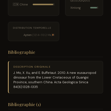
GÉOLOGIQUES
🇨🇳 Chine
1
Xinlong
1
DISTRIBUTION TEMPORELLE
Aptien
(121.4–113.2 Ma)
1
Bibliographie
DESCRIPTION ORIGINALE
J. Mo, X. Xu, and E. Buffetaut. 2010. A new eusauropod
dinosaur from the Lower Cretaceous of Guangxi
Province, southern China. Acta Geologica Sinica
84(6):1328-1335
Bibliographie (1)