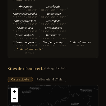
CLASSIFICATION
Dinosauria
Saurischia
›
›
CLADE NON CLASSÉ
CLADE NON CLASSÉ
Sauropodomorpha
Massopoda
›
›
CLADE NON CLASSÉ
CLADE NON CLASSÉ
Sauropodiformes
Sauropoda
›
›
CLADE NON CLASSÉ
CLADE NON CLASSÉ
Gravisauria
Eusauropoda
›
›
CLADE NON CLASSÉ
CLADE NON CLASSÉ
Neosauropoda
Macronaria
›
›
CLADE NON CLASSÉ
CLADE NON CLASSÉ
Titanosauriformes
Somphospondyli
Liubangosaurus
›
›
CLADE NON CLASSÉ
CLADE NON CLASSÉ
GENRE
Liubangosaurus hei
›
ESPÈCE
Sites de découverte
1 sites géolocalisés
Carte actuelle
Paléocarte ~117 Ma
+
−