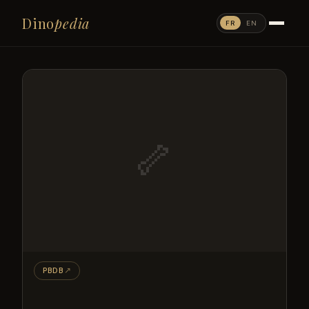
Dino
pedia
FR
EN
🦴
PBDB
↗