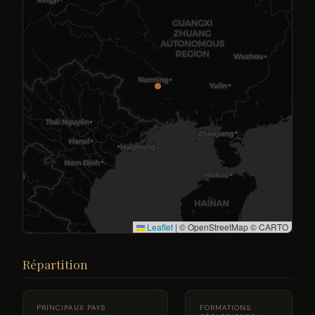
Leaflet
|
© OpenStreetMap © CARTO
Répartition
PRINCIPAUX PAYS
FORMATIONS