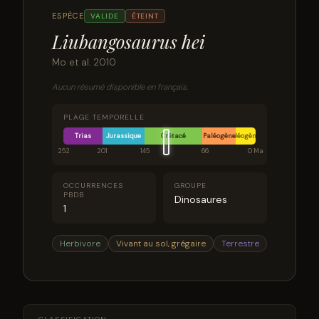
ESPÈCE
VALIDE
ÉTEINT
Liubangosaurus hei
Mo et al. 2010
Aucun résumé disponible en français.
PLAGE TEMPORELLE
Trias
Jurassique
Crétacé
Paléogène
Néogène
252
201
145
66
0 Ma
OCCURRENCES
GROUPE
PBDB
Dinosaures
1
Herbivore
Vivant au sol, grégaire
Terrestre