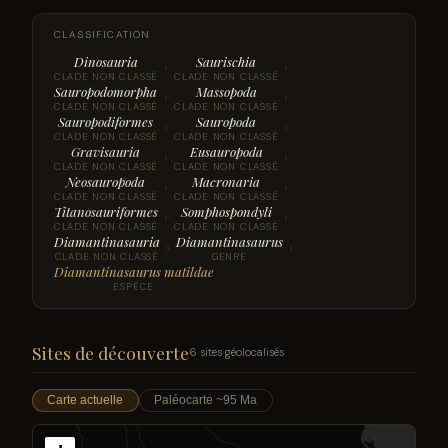
CLASSIFICATION
Dinosauria
Saurischia
›
›
CLADE NON CLASSÉ
CLADE NON CLASSÉ
Sauropodomorpha
Massopoda
›
›
CLADE NON CLASSÉ
CLADE NON CLASSÉ
Sauropodiformes
Sauropoda
›
›
CLADE NON CLASSÉ
CLADE NON CLASSÉ
Gravisauria
Eusauropoda
›
›
CLADE NON CLASSÉ
CLADE NON CLASSÉ
Neosauropoda
Macronaria
›
›
CLADE NON CLASSÉ
CLADE NON CLASSÉ
Titanosauriformes
Somphospondyli
›
›
CLADE NON CLASSÉ
CLADE NON CLASSÉ
Diamantinasauria
Diamantinasaurus
›
›
CLADE NON CLASSÉ
GENRE
Diamantinasaurus matildae
ESPÈCE
Sites de découverte
6 sites géolocalisés
Carte actuelle
Paléocarte ~95 Ma