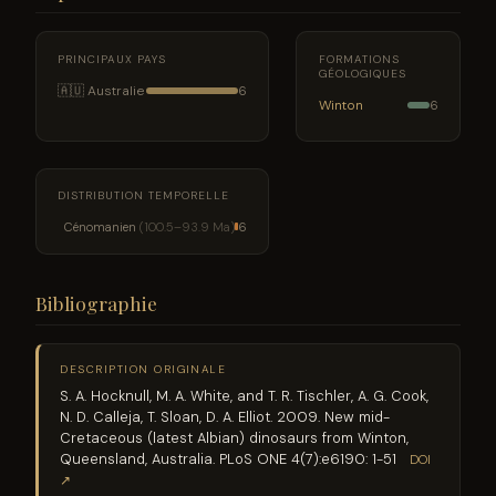
PRINCIPAUX PAYS
FORMATIONS
GÉOLOGIQUES
🇦🇺 Australie
6
Winton
6
DISTRIBUTION TEMPORELLE
Cénomanien
(100.5–93.9 Ma)
6
Bibliographie
DESCRIPTION ORIGINALE
S. A. Hocknull, M. A. White, and T. R. Tischler, A. G. Cook,
N. D. Calleja, T. Sloan, D. A. Elliot. 2009. New mid-
Cretaceous (latest Albian) dinosaurs from Winton,
Queensland, Australia. PLoS ONE 4(7):e6190: 1-51
DOI
↗