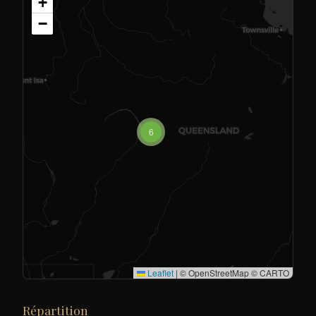
+
−
6
Leaflet
|
© OpenStreetMap © CARTO
Répartition