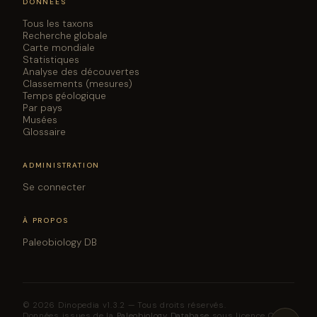
DONNÉES
Tous les taxons
Recherche globale
Carte mondiale
Statistiques
Analyse des découvertes
Classements (mesures)
Temps géologique
Par pays
Musées
Glossaire
ADMINISTRATION
Se connecter
À PROPOS
Paleobiology DB
© 2026 Dinopedia v1.3.2 — Tous droits réservés.
Données issues de la
Paleobiology Database
sous licence CC BY