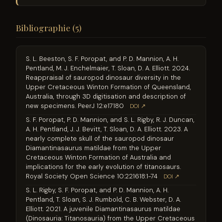
Bibliographie (5)
S. L. Beeston, S. F. Poropat, and P. D. Mannion, A. H.
Pentland, M. J. Enchelmaier, T. Sloan, D. A. Elliott. 2024.
Reappraisal of sauropod dinosaur diversity in the
Upper Cretaceous Winton Formation of Queensland,
Australia, through 3D digitisation and description of
new specimens. PeerJ 12:e17180
DOI ↗
S. F. Poropat, P. D. Mannion, and S. L. Rigby, R. J. Duncan,
A. H. Pentland, J. J. Bevitt, T. Sloan, D. A. Elliott. 2023. A
nearly complete skull of the sauropod dinosaur
Diamantinasaurus matildae from the Upper
Cretaceous Winton Formation of Australia and
implications for the early evolution of titanosaurs.
Royal Society Open Science 10:221618:1-74
DOI ↗
S. L. Rigby, S. F. Poropat, and P. D. Mannion, A. H.
Pentland, T. Sloan, S. J. Rumbold, C. B. Webster, D. A.
Elliott. 2021. A juvenile Diamantinasaurus matildae
(Dinosauria: Titanosauria) from the Upper Cretaceous