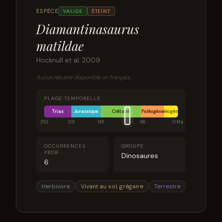
ESPÈCE
VALIDE
ÉTEINT
Diamantinasaurus
matildae
Hocknull et al. 2009
Aucun résumé disponible en français.
PLAGE TEMPORELLE
Trias
Jurassique
Crétacé
Paléogène
Néogène
252
201
145
66
0 Ma
OCCURRENCES
GROUPE
PBDB
Dinosaures
6
Herbivore
Vivant au sol, grégaire
Terrestre