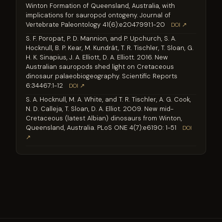
Winton Formation of Queensland, Australia, with
implications for sauropod ontogeny. Journal of
Vertebrate Paleontology 41(6):e2047991:1-20
DOI ↗
S. F. Poropat, P. D. Mannion, and P. Upchurch, S. A.
Hocknull, B. P. Kear, M. Kundrát, T. R. Tischler, T. Sloan, G.
H. K. Sinapius, J. A. Elliott, D. A. Elliott. 2016. New
Australian sauropods shed light on Cretaceous
dinosaur palaeobiogeography. Scientific Reports
6:34467:1-12
DOI ↗
S. A. Hocknull, M. A. White, and T. R. Tischler, A. G. Cook,
N. D. Calleja, T. Sloan, D. A. Elliot. 2009. New mid-
Cretaceous (latest Albian) dinosaurs from Winton,
Queensland, Australia. PLoS ONE 4(7):e6190: 1-51
DOI
↗