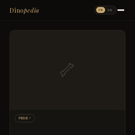
Dino
pedia
FR
EN
🦴
PBDB
↗