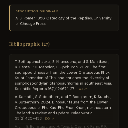
DESCRIPTION ORIGINALE
A. S. Romer. 1956. Osteology of the Reptiles, University
of Chicago Press
Bibliographie (27)
T. Sethapanichsakul, S. Khansubha, and S. Manitkoon,
R. Hanta, P. D. Mannion, P. Upchurch. 2026. The first
sauropod dinosaur from the Lower Cretaceous Khok
Kruat Formation of Thailand enriches the diversity of
somphospondylan titanosauriforms in southeast Asia.
Scientific Reports 16(1):12467:1-27
DOI ↗
A. Samathi, S. Suteethorn, and T. Boonjarern, K. Sutcha,
V. Suteethorn. 2024. Dinosaur fauna from the Lower
Cretaceous of Phu Kao-Phu Phan Kham, northeastern
Thailand: a review and update. Palaeoworld
33(2):420–438
DOI ↗
V. Lim, E. Buffetaut, and H. Tong, L. Cavin, K. Pann, P. P.