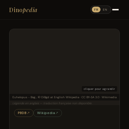
Dino
pedia
FR
EN
cliquer pour agrandir
Euhelopus - Bogdanov
© DiBgd at English Wikipedia · CC BY-SA 3.0 · Wikimedia
Légende en anglais — traduction française non disponible.
PBDB
↗
Wikipedia
↗