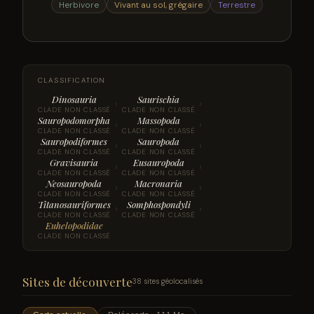
Herbivore
Vivant au sol, grégaire
Terrestre
CLASSIFICATION
Dinosauria
Saurischia
›
›
CLADE NON CLASSÉ
CLADE NON CLASSÉ
Sauropodomorpha
Massopoda
›
›
CLADE NON CLASSÉ
CLADE NON CLASSÉ
Sauropodiformes
Sauropoda
›
›
CLADE NON CLASSÉ
CLADE NON CLASSÉ
Gravisauria
Eusauropoda
›
›
CLADE NON CLASSÉ
CLADE NON CLASSÉ
Neosauropoda
Macronaria
›
›
CLADE NON CLASSÉ
CLADE NON CLASSÉ
Titanosauriformes
Somphospondyli
›
›
CLADE NON CLASSÉ
CLADE NON CLASSÉ
Euhelopodidae
CLADE NON CLASSÉ
Sites de découverte
38 sites géolocalisés