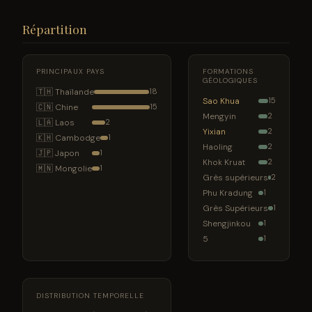
Répartition
PRINCIPAUX PAYS
FORMATIONS
GÉOLOGIQUES
🇹🇭 Thaïlande
18
Sao Khua
15
🇨🇳 Chine
15
Mengyin
2
🇱🇦 Laos
2
Yixian
2
🇰🇭 Cambodge
1
Haoling
2
🇯🇵 Japon
1
Khok Kruat
2
🇲🇳 Mongolie
1
Grès supérieurs
2
Phu Kradung
1
Grès Supérieurs
1
Shengjinkou
1
5
1
DISTRIBUTION TEMPORELLE