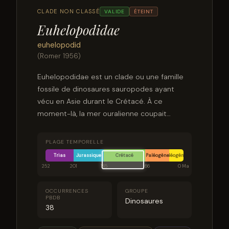
CLADE NON CLASSÉ
VALIDE
ÉTEINT
Euhelopodidae
euhelopodid
(Romer 1956)
Euhelopodidae est un clade ou une famille
fossile de dinosaures sauropodes ayant
vécu en Asie durant le Crétacé. À ce
moment-là, la mer ouralienne coupait
l'Eurasie, ce qui explique qu'ils soient si
différents des autres sauropodes de cette
PLAGE TEMPORELLE
époque.
Trias
Jurassique
Crétacé
Paléogène
Néogène
252
201
145
66
0 Ma
OCCURRENCES
GROUPE
PBDB
Dinosaures
38