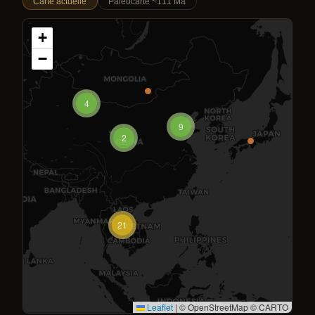
Carte actuelle
Paléocarte ~111 Ma
+
−
4
9
2
21
Leaflet
|
© OpenStreetMap © CARTO