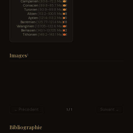
Campanien
(83.6–72.2 Ma)
1
Coniacien
(89.8–85.7 Ma)
1
Turonien
(93.9–89.8 Ma)
1
Albien
(113.2–100.5 Ma)
8
Aptien
(121.4–113.2 Ma)
5
Barrémien
(125.77–121.4 Ma)
18
Valanginien
(137.05–132.6 Ma)
1
Berriasien
(143.1–137.05 Ma)
2
Tithonien
(149.2–143.1 Ma)
1
Images
1
← Précédent
Suivant →
1 / 1
Bibliographie