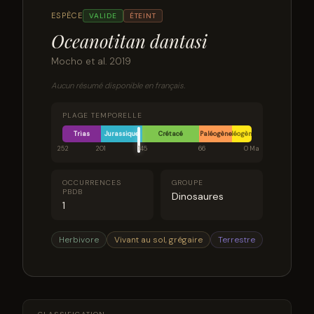
ESPÈCE
VALIDE
ÉTEINT
Oceanotitan dantasi
Mocho et al. 2019
Aucun résumé disponible en français.
PLAGE TEMPORELLE
Trias
Jurassique
Crétacé
Paléogène
Néogène
252
201
145
66
0 Ma
OCCURRENCES
GROUPE
PBDB
Dinosaures
1
Herbivore
Vivant au sol, grégaire
Terrestre