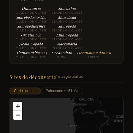
CLASSIFICATION
Dinosauria
Saurischia
›
›
CLADE NON CLASSÉ
CLADE NON CLASSÉ
Sauropodomorpha
Massopoda
›
›
CLADE NON CLASSÉ
CLADE NON CLASSÉ
Sauropodiformes
Sauropoda
›
›
CLADE NON CLASSÉ
CLADE NON CLASSÉ
Gravisauria
Eusauropoda
›
›
CLADE NON CLASSÉ
CLADE NON CLASSÉ
Neosauropoda
Macronaria
›
›
CLADE NON CLASSÉ
CLADE NON CLASSÉ
Titanosauriformes
Oceanotitan
Oceanotitan dantasi
›
›
CLADE NON CLASSÉ
GENRE
ESPÈCE
Sites de découverte
1 sites géolocalisés
Carte actuelle
Paléocarte ~151 Ma
+
−