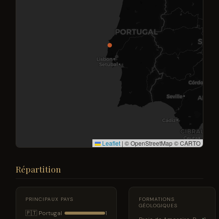
Leaflet
|
© OpenStreetMap © CARTO
Répartition
PRINCIPAUX PAYS
FORMATIONS
GÉOLOGIQUES
🇵🇹 Portugal
1