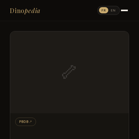
Dino
pedia
FR
EN
🦴
PBDB
↗