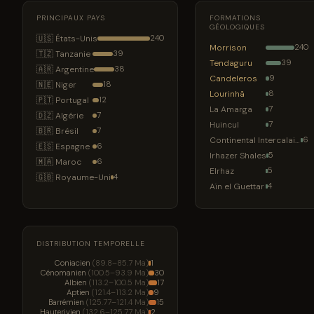
PRINCIPAUX PAYS
FORMATIONS
GÉOLOGIQUES
🇺🇸 États-Unis
240
Morrison
240
🇹🇿 Tanzanie
39
Tendaguru
39
🇦🇷 Argentine
38
Candeleros
9
🇳🇪 Niger
18
Lourinhã
8
🇵🇹 Portugal
12
La Amarga
7
🇩🇿 Algérie
7
Huincul
7
🇧🇷 Brésil
7
Continental Intercalaire
6
🇪🇸 Espagne
6
Irhazer Shales
5
🇲🇦 Maroc
6
Elrhaz
5
🇬🇧 Royaume-Uni
4
Aïn el Guettar
4
DISTRIBUTION TEMPORELLE
Coniacien
(89.8–85.7 Ma)
1
Cénomanien
(100.5–93.9 Ma)
30
Albien
(113.2–100.5 Ma)
17
Aptien
(121.4–113.2 Ma)
9
Barrémien
(125.77–121.4 Ma)
15
Hauterivien
(132.6–125.77 Ma)
2