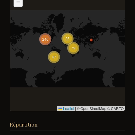
−
25
240
79
47
Leaflet
|
© OpenStreetMap © CARTO
Répartition