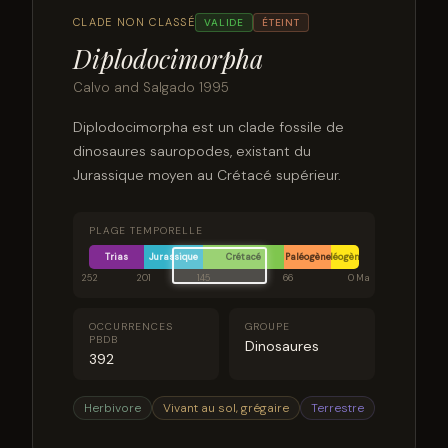
CLADE NON CLASSÉ
VALIDE
ÉTEINT
Diplodocimorpha
Calvo and Salgado 1995
Diplodocimorpha est un clade fossile de
dinosaures sauropodes, existant du
Jurassique moyen au Crétacé supérieur.
PLAGE TEMPORELLE
Trias
Jurassique
Crétacé
Paléogène
Néogène
252
201
145
66
0 Ma
OCCURRENCES
GROUPE
PBDB
Dinosaures
392
Herbivore
Vivant au sol, grégaire
Terrestre