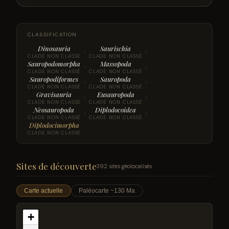
CLASSIFICATION
Dinosauria
Saurischia
›
›
CLADE NON CLASSÉ
CLADE NON CLASSÉ
Sauropodomorpha
Massopoda
›
›
CLADE NON CLASSÉ
CLADE NON CLASSÉ
Sauropodiformes
Sauropoda
›
›
CLADE NON CLASSÉ
CLADE NON CLASSÉ
Gravisauria
Eusauropoda
›
›
CLADE NON CLASSÉ
CLADE NON CLASSÉ
Neosauropoda
Diplodocoidea
›
›
CLADE NON CLASSÉ
CLADE NON CLASSÉ
Diplodocimorpha
CLADE NON CLASSÉ
Sites de découverte
392 sites géolocalisés
Carte actuelle
Paléocarte ~130 Ma
+