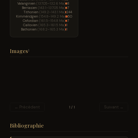
Valanginien
(137.05–132.6 Ma)
8
Berriasien
(143.1–137.05 Ma)
7
Tithonien
(149.2–143.1 Ma)
244
Kimméridgien
(154.8–149.2 Ma)
50
Oxfordian
(161.5–154.8 Ma)
7
Callovien
(165.3–161.5 Ma)
1
Bathonien
(168.2–165.3 Ma)
1
Images
1
← Précédent
Suivant →
1 / 1
Bibliographie