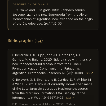
DESCRIPTION ORIGINALE
J. O. Calvo and L. Salgado. 1995. Rebbachisaurus
tessonei sp. nov. a new Sauropoda from the Albian-
Cenomanian of Argentina; new evidence on the origin
of the Diplodocidae. GAIA 11:13-33
Bibliographie (174)
F. Bellardini, L. S. Filippi, and J. L. Carballido, A. C.
Garrido, M. A. Baiano. 2025. Side by side with titans: A
new rebbachisaurid dinosaur from the Huincul
Formation (upper Cenomanian) of Patagonia,
Argentina. Cretaceous Research 176(78):106188
DOI ↗
C. Boisvert, G. T. Bivens, and B. Curtice, D. R. Wilhite, M.
J. Wedel. 2025. Census of currently known specimens
of the Late Jurassic sauropod Haplocanthosaurus
from the Morrison Formation, USA. Geology of the
Intermountain West 12(16867):1–23
DOI ↗
P. D. Mannion and A. J. Moore. 2025. Critical