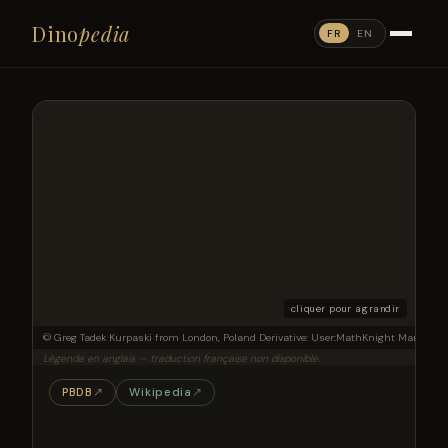
Dino
pedia
FR
EN
cliquer pour agrandir
Six diplodocoids (top to bottom): Barosaurus, Apatosaurus louisae, Brachytrach
© Greg Tadek Kurpaski from London, Poland Derivative: User:MathKnight Marco Kab
Légende en anglais — traduction française non disponible.
PBDB
↗
Wikipedia
↗