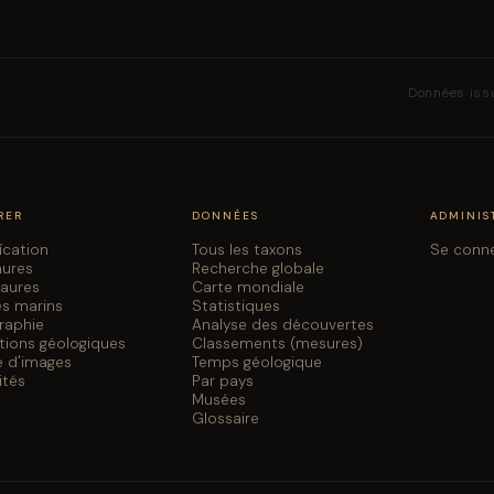
Données iss
RER
DONNÉES
ADMINIS
fication
Tous les taxons
Se conn
aures
Recherche globale
saures
Carte mondiale
es marins
Statistiques
graphie
Analyse des découvertes
tions géologiques
Classements (mesures)
e d'images
Temps géologique
ités
Par pays
Musées
Glossaire