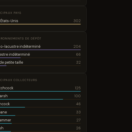
NCIPAUX PAYS
 États-Unis
302
IRONNEMENTS DE DÉPÔT
io-lacustre indéterminé
204
estre indéterminé
66
de petite taille
32
NCIPAUX COLLECTEURS
itchcock
125
Marsh
100
chcock
46
eane
33
Hammer
27
sh
26