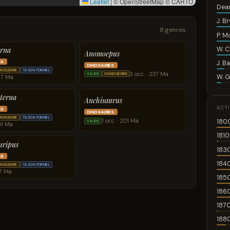
Leaflet
|
© OpenStreetMap © CARTO
Dea
J. B
8 genres
P. 
W. C
erna
Anomoepus
J. Ba
ES
DINOSAURES
HNOGENRE
TAXON FORMEL
3 occ. · 237 Ma
VALIDE
ICHNOGENRE
W. G
227 Ma
pterna
Anchisaurus
ACT
ES
DINOSAURES
HNOGENRE
TAXON FORMEL
1 occ. · 201 Ma
180
VALIDE
01 Ma
1810
uripus
183
ES
184
HNOGENRE
TAXON FORMEL
47 Ma
185
186
187
188