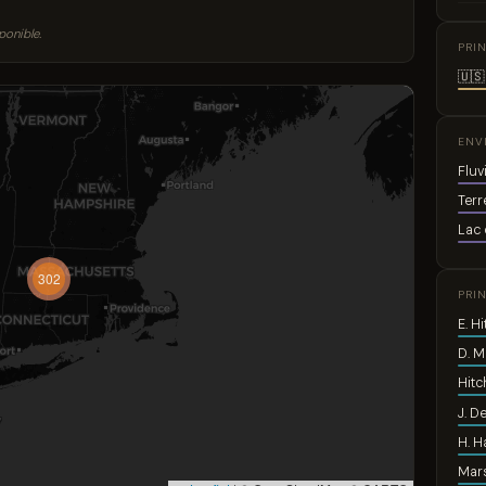
ponible.
PRI
🇺🇸
ENV
Fluv
Terr
Lac 
302
PRI
E. H
D. 
Hit
J. D
H. 
Mar