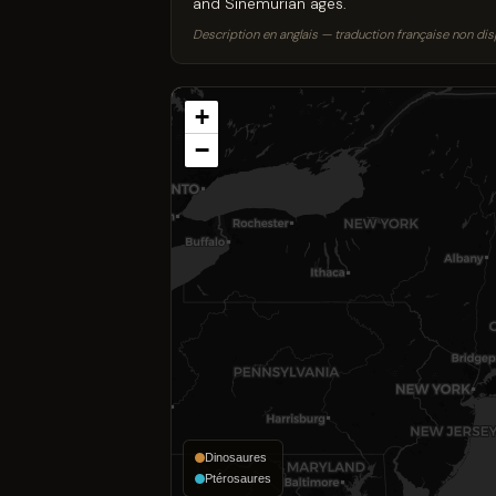
and Sinemurian ages.
Description en anglais — traduction française non dis
+
−
Dinosaures
Ptérosaures