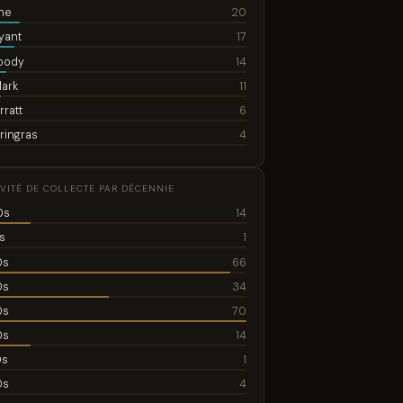
ne
20
ryant
17
Moody
14
lark
11
rratt
6
ringras
4
IVITÉ DE COLLECTE PAR DÉCENNIE
0s
14
s
1
0s
66
0s
34
0s
70
0s
14
0s
1
0s
4