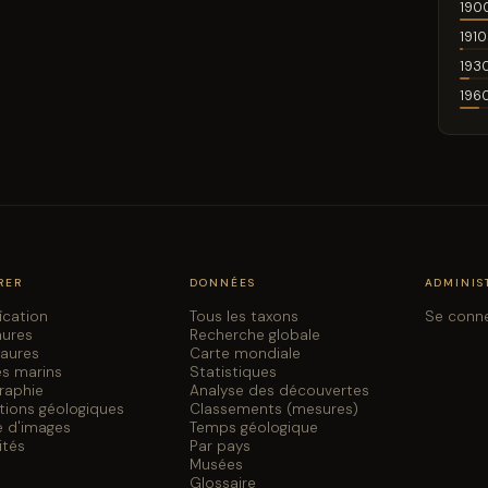
190
1910
193
196
RER
DONNÉES
ADMINIS
fication
Tous les taxons
Se conn
aures
Recherche globale
saures
Carte mondiale
es marins
Statistiques
graphie
Analyse des découvertes
tions géologiques
Classements (mesures)
e d'images
Temps géologique
ités
Par pays
Musées
Glossaire