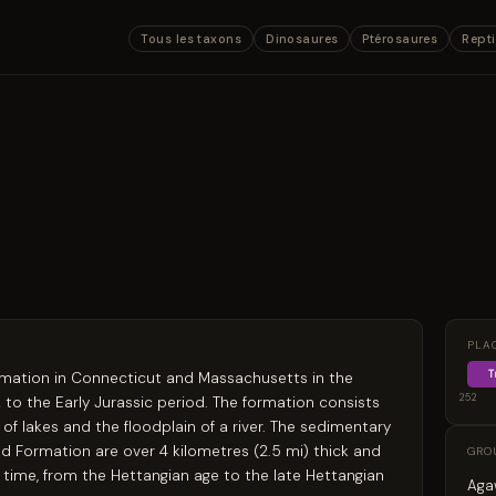
Tous les taxons
Dinosaures
Ptérosaures
Repti
PLA
T
ormation in Connecticut and Massachusetts in the
252
 to the Early Jurassic period. The formation consists
of lakes and the floodplain of a river. The sedimentary
nd Formation are over 4 kilometres (2.5 mi) thick and
GRO
 time, from the Hettangian age to the late Hettangian
Ag