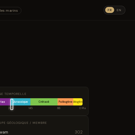
FR
EN
les marins
GE TEMPORELLE
rias
Jurassique
Crétacé
Paléogène
Néogène
201
145
66
0 Ma
UPE GÉOLOGIQUE / MEMBRE
awam
302