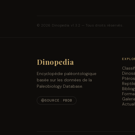
© 2026 Dinopedia v1.3.2 — Tous droits réservés.
Dinopedia
EXPLO
Classi
Dinos
Encyclopédie paléontologique
Ptéro
basée sur les données de la
Reptil
Paleobiology Database.
Biblio
Forma
Galeri
SOURCE : PBDB
Actual