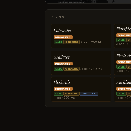
GENRES
Platypt
Eubrontes
DINOSAUR
DINOSAURES
VALIDE
IC
9 occ. · 250 Ma
VALIDE
ICHNOGENRE
3 occ. · 
Plectro
Grallator
DINOSAUR
DINOSAURES
VALIDE
IC
2 occ. · 250 Ma
VALIDE
ICHNOGENRE
2 occ. · 2
Plesiornis
Anchisa
DINOSAURES
DINOSAUR
VALIDE
ICHNOGENRE
TAXON FORMEL
VALIDE
IC
1 occ. · 227 Ma
1 occ. · 2