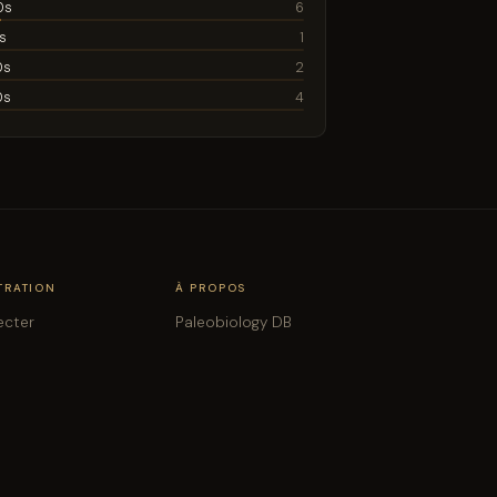
0s
6
s
1
0s
2
0s
4
TRATION
À PROPOS
ecter
Paleobiology DB