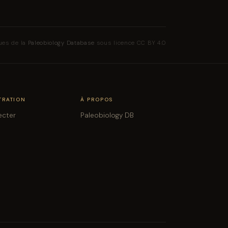
ues de la
Paleobiology Database
sous licence CC BY 4.0
TRATION
À PROPOS
ecter
Paleobiology DB