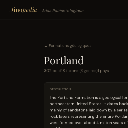
Dino
pedia
Atlas Paléontologique
← Formations géologiques
Portland
302 occ.
58 taxons
(8 genres)
1 pays
DESCRIPTION
The Portland Formation is a geological f
northeastern United States. It dates back
mainly of sandstone laid down by a series 
rock layers representing the entire Portla
were formed over about 4 million years of