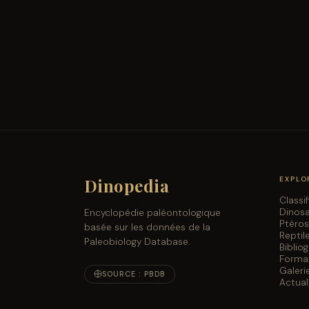
Dinopedia
EXPLO
Classi
Dinos
Encyclopédie paléontologique
Ptéro
basée sur les données de la
Reptil
Paleobiology Database.
Biblio
Forma
Galeri
SOURCE : PBDB
Actual