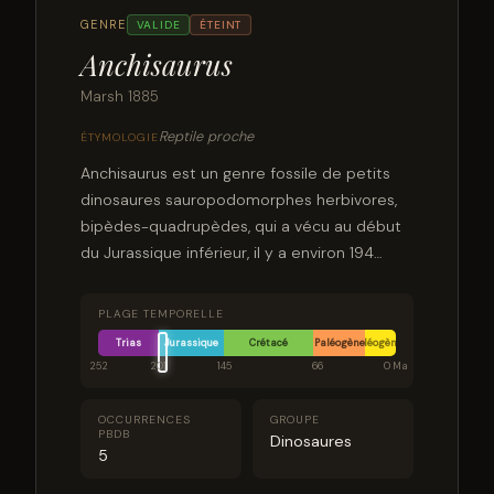
GENRE
VALIDE
ÉTEINT
Anchisaurus
Marsh 1885
Reptile proche
ÉTYMOLOGIE
Anchisaurus est un genre fossile de petits
dinosaures sauropodomorphes herbivores,
bipèdes-quadrupèdes, qui a vécu au début
du Jurassique inférieur, il y a environ 194
millions d’années. Autrefois apparenté aux
prosauropodes, il est classé aujourd’hui dans
PLAGE TEMPORELLE
le clade des Anchisauria et parfois dans la
Trias
Jurassique
Crétacé
Paléogène
Néogène
famille des Anchisauridae.
252
201
145
66
0 Ma
OCCURRENCES
GROUPE
PBDB
Dinosaures
5