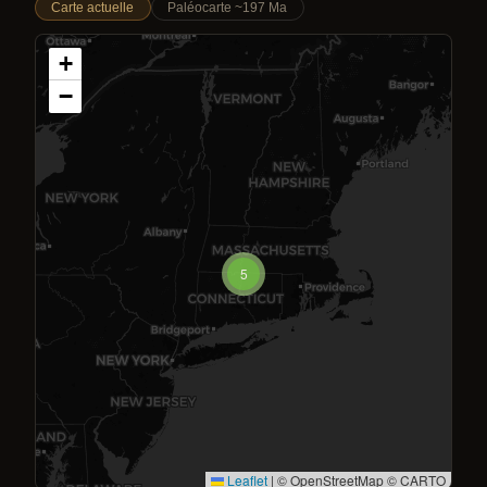
Carte actuelle
Paléocarte ~197 Ma
+
−
5
Leaflet
|
© OpenStreetMap © CARTO