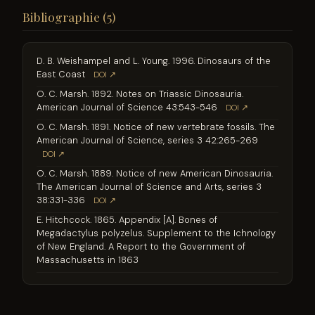
Bibliographie (5)
D. B. Weishampel and L. Young. 1996. Dinosaurs of the
East Coast
DOI ↗
O. C. Marsh. 1892. Notes on Triassic Dinosauria.
American Journal of Science 43:543-546
DOI ↗
O. C. Marsh. 1891. Notice of new vertebrate fossils. The
American Journal of Science, series 3 42:265-269
DOI ↗
O. C. Marsh. 1889. Notice of new American Dinosauria.
The American Journal of Science and Arts, series 3
38:331-336
DOI ↗
E. Hitchcock. 1865. Appendix [A]. Bones of
Megadactylus polyzelus. Supplement to the Ichnology
of New England. A Report to the Government of
Massachusetts in 1863