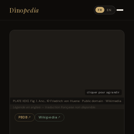
Dino
pedia
FR
EN
cliquer pour agrandir
PLATE II(IX). Fig. 1. Anchisaurus colurus MARSH. All extant specimens in approximately 1/5 nat. size. Connecticut red sandstone (Upper Triassic). Manchester, Conn., USA. MARSH's original specimen, preserved at the Yale Museum, New Haven, Conn. Scale bar: 11 cm. Skull: see Pl. I [VIII], forefoot: see Pl. III [X], scapula, hindleg, and pubis: see figures in the text.
© Friedrich von Huene · Public domain · Wikimedia
Légende en anglais — traduction française non disponible.
PBDB
↗
Wikipedia
↗