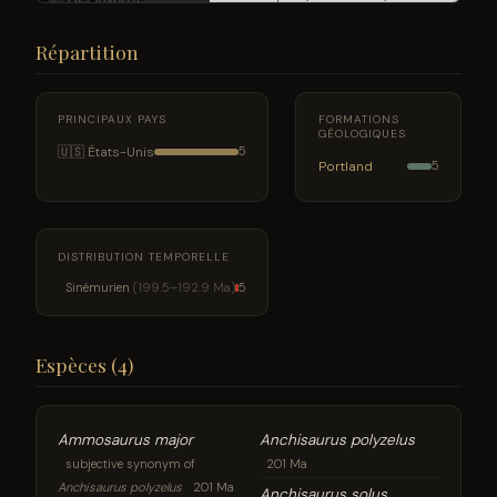
Répartition
PRINCIPAUX PAYS
FORMATIONS
GÉOLOGIQUES
🇺🇸 États-Unis
5
Portland
5
DISTRIBUTION TEMPORELLE
Sinémurien
(199.5–192.9 Ma)
5
Espèces (4)
Ammosaurus major
Anchisaurus polyzelus
subjective synonym of
201 Ma
Anchisaurus polyzelus
201 Ma
Anchisaurus solus