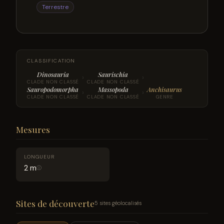
Terrestre
CLASSIFICATION
Dinosauria
Saurischia
›
›
CLADE NON CLASSÉ
CLADE NON CLASSÉ
Sauropodomorpha
Massopoda
Anchisaurus
›
›
CLADE NON CLASSÉ
CLADE NON CLASSÉ
GENRE
Mesures
LONGUEUR
2 m
ⓘ
Sites de découverte
5 sites géolocalisés