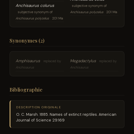
Anchisaurus colurus
subjective synonym of
subjective synonym of
Anchisaurus polyzelus
201 Ma
Anchisaurus polyzelus
201 Ma
Synonymes (2)
Amphisaurus
Megadactylus
replaced by
replaced by
Anchisaurus
Anchisaurus
Bibliographie
DESCRIPTION ORIGINALE
O. C. Marsh. 1885. Names of extinct reptiles. American
Journal of Science 29:169