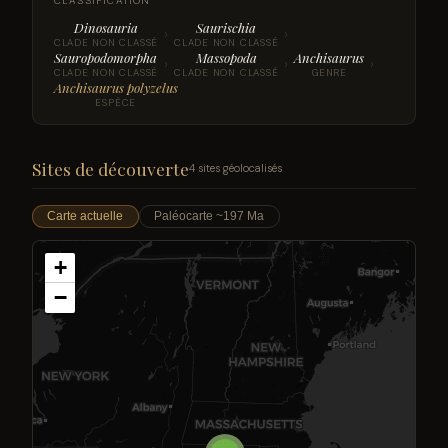
CLASSIFICATION
Dinosauria
Saurischia
›
›
CLADE NON CLASSÉ
CLADE NON CLASSÉ
Sauropodomorpha
Massopoda
Anchisaurus
›
›
›
CLADE NON CLASSÉ
CLADE NON CLASSÉ
GENRE
Anchisaurus polyzelus
ESPÈCE
Sites de découverte
4 sites géolocalisés
Carte actuelle
Paléocarte ~197 Ma
+
−