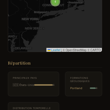
4
Leaflet
|
© OpenStreetMap © CARTO
Répartition
PRINCIPAUX PAYS
FORMATIONS
GÉOLOGIQUES
🇺🇸 États-Unis
4
Portland
4
DISTRIBUTION TEMPORELLE