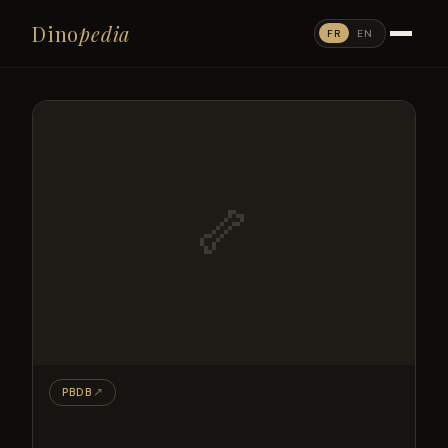
Dino
pedia
FR
EN
🦴
PBDB
↗