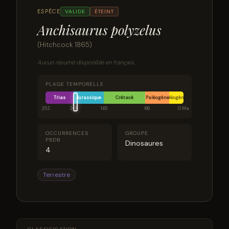
ESPÈCE
VALIDE
ÉTEINT
Anchisaurus polyzelus
(Hitchcock 1865)
Aucun résumé disponible en français.
PLAGE TEMPORELLE
Trias
Jurassique
Crétacé
Paléogène
Néogène
252
201
145
66
0 Ma
OCCURRENCES
GROUPE
PBDB
Dinosaures
4
Terrestre