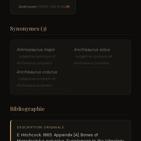
Sinémurien
(199.5–192.9 Ma)
4
Synonymes (3)
Ammosaurus major
Anchisaurus solus
subjective synonym of
subjective synonym of
Anchisaurus polyzelus
Anchisaurus polyzelus
Anchisaurus colurus
subjective synonym of
Anchisaurus polyzelus
Bibliographie
DESCRIPTION ORIGINALE
E. Hitchcock. 1865. Appendix [A]. Bones of
Megadactylus polyzelus. Supplement to the Ichnology