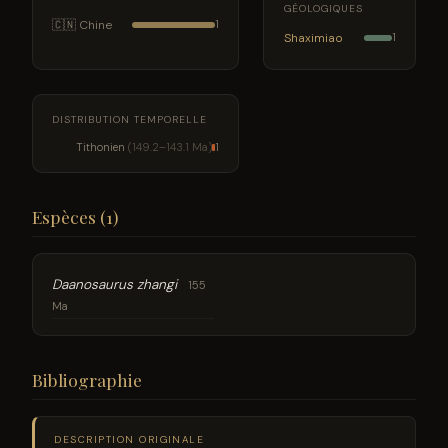
GÉOLOGIQUES
🇨🇳 Chine
1
Shaximiao
1
DISTRIBUTION TEMPORELLE
Tithonien
(149.2–143.1 Ma)
1
Espèces (1)
Daanosaurus zhangi
155
Ma
Bibliographie
DESCRIPTION ORIGINALE