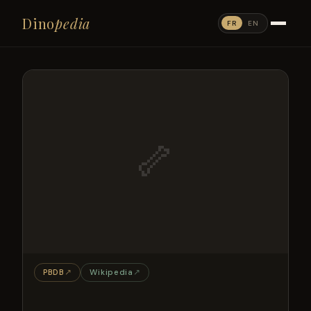
Dino
pedia
FR
EN
🦴
PBDB
↗
Wikipedia
↗