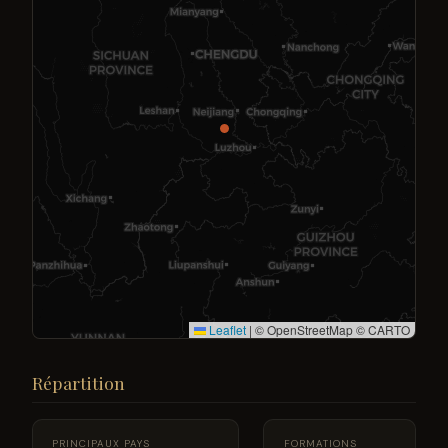
Leaflet
|
© OpenStreetMap © CARTO
Répartition
PRINCIPAUX PAYS
FORMATIONS