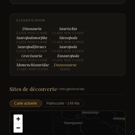
CLASSIFICATION
Dinosauria
Saurischia
›
›
CLADE NON CLASSÉ
CLADE NON CLASSÉ
Sauropodomorpha
Massopoda
›
›
CLADE NON CLASSÉ
CLADE NON CLASSÉ
Sauropodiformes
Sauropoda
›
›
CLADE NON CLASSÉ
CLADE NON CLASSÉ
Gravisauria
Eusauropoda
›
›
CLADE NON CLASSÉ
CLADE NON CLASSÉ
Mamenchisauridae
Daanosaurus
›
CLADE NON CLASSÉ
GENRE
Sites de découverte
1 sites géolocalisés
Carte actuelle
Paléocarte ~149 Ma
+
−