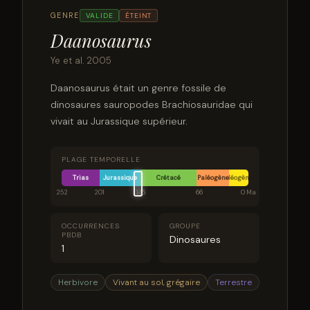
GENRE
VALIDE
ÉTEINT
Daanosaurus
Ye et al. 2005
Daanosaurus était un genre fossile de
dinosaures sauropodes Brachiosauridae qui
vivait au Jurassique supérieur.
PLAGE TEMPORELLE
Trias
Jurassique
Crétacé
Paléogène
Néogène
252
201
145
66
0 Ma
OCCURRENCES
GROUPE
PBDB
Dinosaures
1
Herbivore
Vivant au sol, grégaire
Terrestre