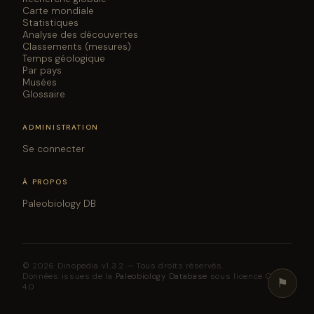
Carte mondiale
Statistiques
Analyse des découvertes
Classements (mesures)
Temps géologique
Par pays
Musées
Glossaire
ADMINISTRATION
Se connecter
À PROPOS
Paleobiology DB
© 2026 Dinopedia v1.3.2 — Tous droits réservés.
Données issues de la
Paleobiology Database
sous licence CC BY
⚑
4.0