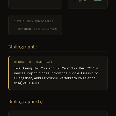
Hongqin
1
DISTRIBUTION TEMPORELLE
Bathonien
(168.2–165.3 Ma)
1
Bibliographie
DESCRIPTION ORIGINALE
J.-D. Huang, H.-L. You, and J.-T. Yang, X.-X. Ren. 2014. A
new sauropod dinosaur from the Middle Jurassic of
Huangshan, Anhui Province. Vertebrata PalAsiatica
52(4):390-400
Bibliographie (1)