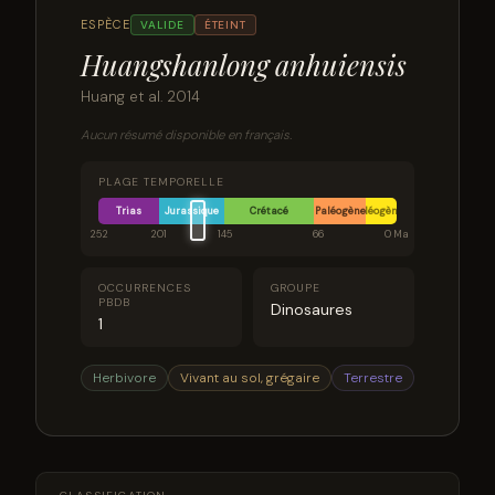
ESPÈCE
VALIDE
ÉTEINT
Huangshanlong anhuiensis
Huang et al. 2014
Aucun résumé disponible en français.
PLAGE TEMPORELLE
Trias
Jurassique
Crétacé
Paléogène
Néogène
252
201
145
66
0 Ma
OCCURRENCES
GROUPE
PBDB
Dinosaures
1
Herbivore
Vivant au sol, grégaire
Terrestre