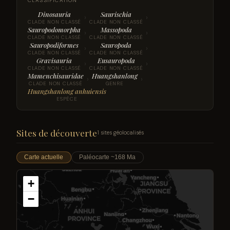
CLASSIFICATION
Dinosauria
Saurischia
›
›
CLADE NON CLASSÉ
CLADE NON CLASSÉ
Sauropodomorpha
Massopoda
›
›
CLADE NON CLASSÉ
CLADE NON CLASSÉ
Sauropodiformes
Sauropoda
›
›
CLADE NON CLASSÉ
CLADE NON CLASSÉ
Gravisauria
Eusauropoda
›
›
CLADE NON CLASSÉ
CLADE NON CLASSÉ
Mamenchisauridae
Huangshanlong
›
›
CLADE NON CLASSÉ
GENRE
Huangshanlong anhuiensis
ESPÈCE
Sites de découverte
1 sites géolocalisés
Carte actuelle
Paléocarte ~168 Ma
+
−