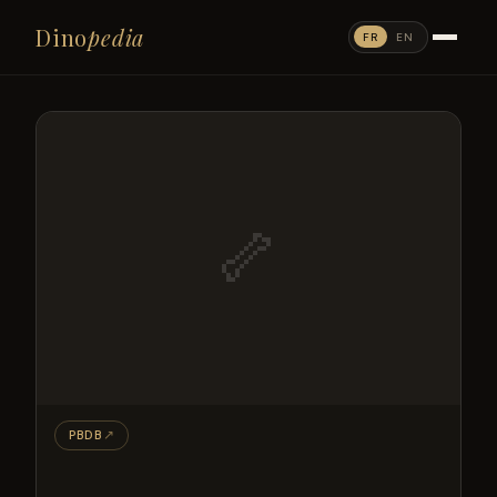
Dino
pedia
FR
EN
🦴
PBDB
↗