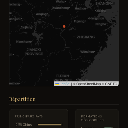
Leaflet
|
© OpenStreetMap © CARTO
Répartition
PRINCIPAUX PAYS
FORMATIONS
GÉOLOGIQUES
🇨🇳 Chine
1