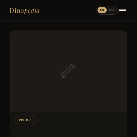
Dino
pedia
FR
EN
🦴
PBDB
↗