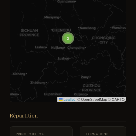
2
Leaflet
|
© OpenStreetMap © CARTO
Répartition
PRINCIPAUX PAYS
FORMATIONS