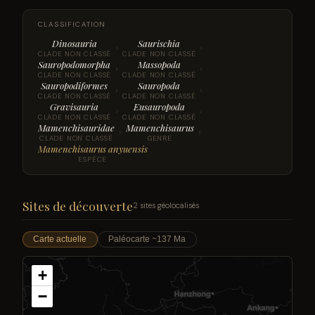
CLASSIFICATION
Dinosauria
Saurischia
›
›
CLADE NON CLASSÉ
CLADE NON CLASSÉ
Sauropodomorpha
Massopoda
›
›
CLADE NON CLASSÉ
CLADE NON CLASSÉ
Sauropodiformes
Sauropoda
›
›
CLADE NON CLASSÉ
CLADE NON CLASSÉ
Gravisauria
Eusauropoda
›
›
CLADE NON CLASSÉ
CLADE NON CLASSÉ
Mamenchisauridae
Mamenchisaurus
›
›
CLADE NON CLASSÉ
GENRE
Mamenchisaurus anyuensis
ESPÈCE
Sites de découverte
2 sites géolocalisés
Carte actuelle
Paléocarte ~137 Ma
+
−