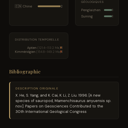
GÉOLOGIQUES
🇨🇳 Chine
2
Penglaizhen
1
Suining
1
DISTRIBUTION TEMPORELLE
Aptien
(121.4–113.2 Ma)
1
Kimméridgien
(154.8–149.2 Ma)
1
Bibliographie
DESCRIPTION ORIGINALE
X. He, S. Yang, and K. Cai, K. Li, Z. Liu. 1996. [A new
species of sauropod, Mamenchisaurus anyuensis sp.
nov.]. Papers on Geosciences Contributed to the
30th International Geological Congress