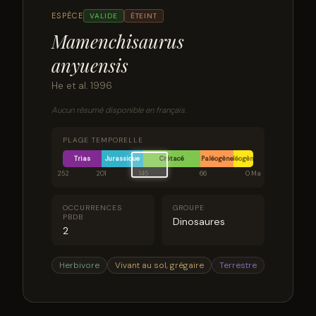
ESPÈCE
VALIDE
ÉTEINT
Mamenchisaurus
anyuensis
He et al. 1996
Aucun résumé disponible en français.
PLAGE TEMPORELLE
Trias
Jurassique
Crétacé
Paléogène
Néogène
252
201
145
66
0 Ma
OCCURRENCES
GROUPE
PBDB
Dinosaures
2
Herbivore
Vivant au sol, grégaire
Terrestre