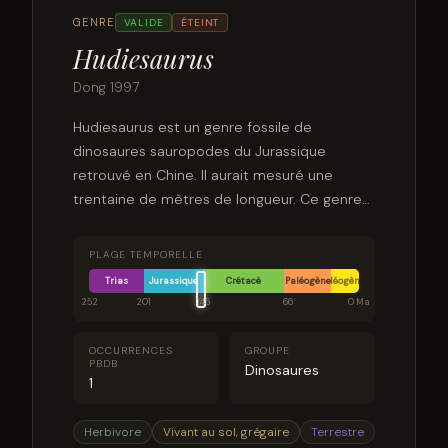
GENRE
VALIDE
ÉTEINT
Hudiesaurus
Dong 1997
Hudiesaurus est un genre fossile de
dinosaures sauropodes du Jurassique
retrouvé en Chine. Il aurait mesuré une
trentaine de mètres de longueur. Ce genre
est resté monotypique et la seule espèce
fossile connue est l'espèce type
PLAGE TEMPORELLE
Hudiesaurus sinojapanorum
Trias
Jurassique
Crétacé
Paléogène
Néogène
252
201
145
66
0 Ma
OCCURRENCES
GROUPE
PBDB
Dinosaures
1
Herbivore
Vivant au sol, grégaire
Terrestre