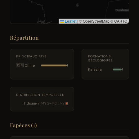
Leaflet
|
© OpenStreetMap © CARTO
Répartition
PRINCIPAUX PAYS
FORMATIONS
GÉOLOGIQUES
🇨🇳 Chine
1
Kalazha
1
DISTRIBUTION TEMPORELLE
Tithonien
(149.2–143.1 Ma)
1
Espèces (1)