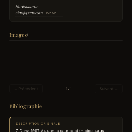
Hudiesaurus
sinojapanorum
152 Ma
Images
1
← Précédent
Suivant →
1 / 1
Bibliographie
DESCRIPTION ORIGINALE
Z. Dong. 1997. A gigantic sauropod (Hudiesaurus