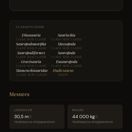
CLASSIFICATION
Dinosauria
Saurischia
›
›
CLADE NON CLASSÉ
CLADE NON CLASSÉ
Sauropodomorpha
Massopoda
›
›
CLADE NON CLASSÉ
CLADE NON CLASSÉ
Sauropodiformes
Sauropoda
›
›
CLADE NON CLASSÉ
CLADE NON CLASSÉ
Gravisauria
Eusauropoda
›
›
CLADE NON CLASSÉ
CLADE NON CLASSÉ
Mamenchisauridae
Hudiesaurus
›
CLADE NON CLASSÉ
GENRE
Mesures
LONGUEUR
MASSE
30,5 m
44 000 kg
ⓘ
ⓘ
Hudiesaurus sinojapanorum
Hudiesaurus sinojapanorum