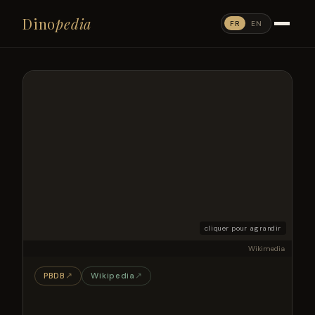
Dino
pedia
FR
EN
cliquer pour agrandir
Wikimedia
PBDB
↗
Wikipedia
↗