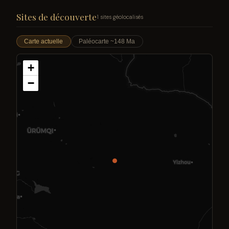
Sites de découverte
1 sites géolocalisés
Carte actuelle
Paléocarte ~148 Ma
+
−