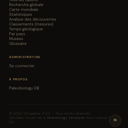
Recherche globale
Carte mondiale
Statistiques
Analyse des découvertes
Classements (mesures)
Temps géologique
Par pays
Musées
Glossaire
ADMINISTRATION
Se connecter
À PROPOS
Paleobiology DB
© 2026 Dinopedia v1.3.2 — Tous droits réservés.
Données issues de la
Paleobiology Database
sous licence CC BY
⚑
4.0