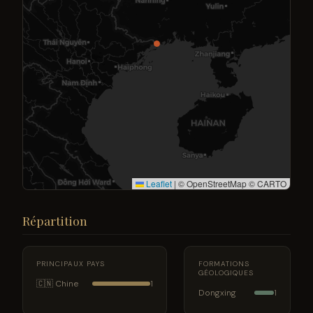
Leaflet
|
© OpenStreetMap © CARTO
Répartition
PRINCIPAUX PAYS
FORMATIONS
GÉOLOGIQUES
🇨🇳 Chine
1
Dongxing
1