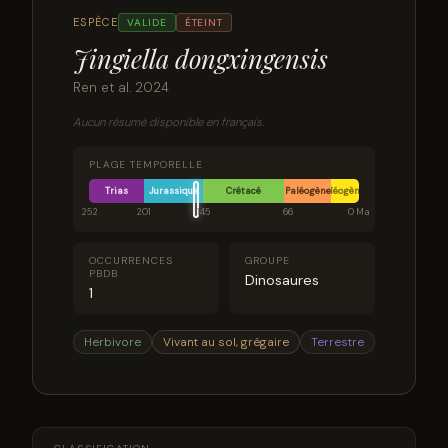
ESPÈCE
VALIDE
ÉTEINT
Jingiella dongxingensis
Ren et al. 2024
Aucun résumé disponible en français.
PLAGE TEMPORELLE
Trias
Jurassique
Crétacé
Paléogène
Néogène
252
201
145
66
0 Ma
OCCURRENCES
GROUPE
PBDB
Dinosaures
1
Herbivore
Vivant au sol, grégaire
Terrestre