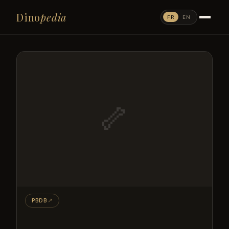
Dino
pedia
FR
EN
🦴
PBDB
↗