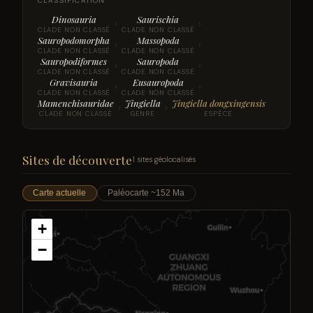
CLASSIFICATION
Dinosauria
Saurischia
›
›
CLADE NON CLASSÉ
CLADE NON CLASSÉ
Sauropodomorpha
Massopoda
›
›
CLADE NON CLASSÉ
CLADE NON CLASSÉ
Sauropodiformes
Sauropoda
›
›
CLADE NON CLASSÉ
CLADE NON CLASSÉ
Gravisauria
Eusauropoda
›
›
CLADE NON CLASSÉ
CLADE NON CLASSÉ
Mamenchisauridae
Jingiella
Jingiella dongxingensis
›
›
CLADE NON CLASSÉ
GENRE
ESPÈCE
Sites de découverte
1 sites géolocalisés
Carte actuelle
Paléocarte ~152 Ma
+
−