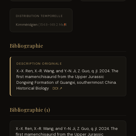
DISTRIBUTION TEMPORELLE
Kimméridgien
(154.8–149.2 Ma)
1
Bibliographie
DESCRIPTION ORIGINALE
X.-X. Ren, X.-R. Wang, and Y.-N. Ji, Z. Guo, q. jI. 2024. The
first mamenchisaurid from the Upper Jurassic
Dongxing Formation of Guangxi, southernmost China.
Historical Biology
DOI ↗
Bibliographie (1)
X.-X. Ren, X.-R. Wang, and Y.-N. Ji, Z. Guo, q. jI. 2024. The
first mamenchisaurid from the Upper Jurassic