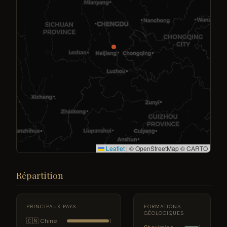
Leaflet
|
© OpenStreetMap © CARTO
Répartition
PRINCIPAUX PAYS
FORMATIONS
GÉOLOGIQUES
🇨🇳 Chine
1