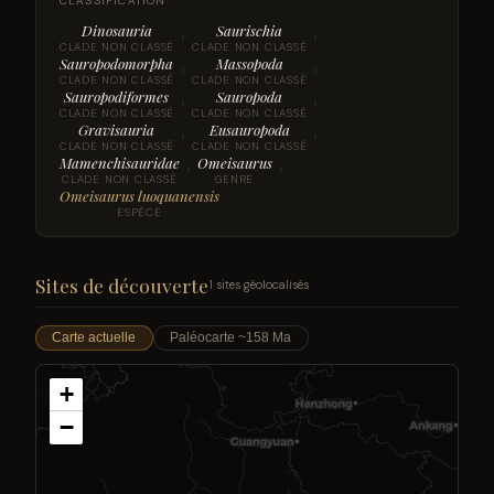
CLASSIFICATION
Dinosauria
Saurischia
›
›
CLADE NON CLASSÉ
CLADE NON CLASSÉ
Sauropodomorpha
Massopoda
›
›
CLADE NON CLASSÉ
CLADE NON CLASSÉ
Sauropodiformes
Sauropoda
›
›
CLADE NON CLASSÉ
CLADE NON CLASSÉ
Gravisauria
Eusauropoda
›
›
CLADE NON CLASSÉ
CLADE NON CLASSÉ
Mamenchisauridae
Omeisaurus
›
›
CLADE NON CLASSÉ
GENRE
Omeisaurus luoquanensis
ESPÈCE
Sites de découverte
1 sites géolocalisés
Carte actuelle
Paléocarte ~158 Ma
+
−