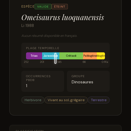
ESPÈCE
VALIDE
ÉTEINT
Omeisaurus luoquanensis
Li 1988
Aucun résumé disponible en français.
PLAGE TEMPORELLE
Trias
Jurassique
Crétacé
Paléogène
Néogène
252
201
145
66
0 Ma
OCCURRENCES
GROUPE
PBDB
Dinosaures
1
Herbivore
Vivant au sol, grégaire
Terrestre