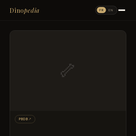
Dino
pedia
FR
EN
🦴
PBDB
↗