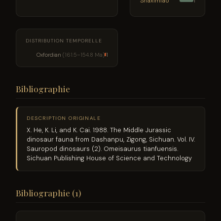
Shaximiao
1
DISTRIBUTION TEMPORELLE
Oxfordian
(161.5–154.8 Ma)
1
Bibliographie
DESCRIPTION ORIGINALE
X. He, K. Li, and K. Cai. 1988. The Middle Jurassic
dinosaur fauna from Dashanpu, Zigong, Sichuan. Vol. IV.
Sauropod dinosaurs (2). Omeisaurus tianfuensis.
Sichuan Publishing House of Science and Technology
Bibliographie (1)