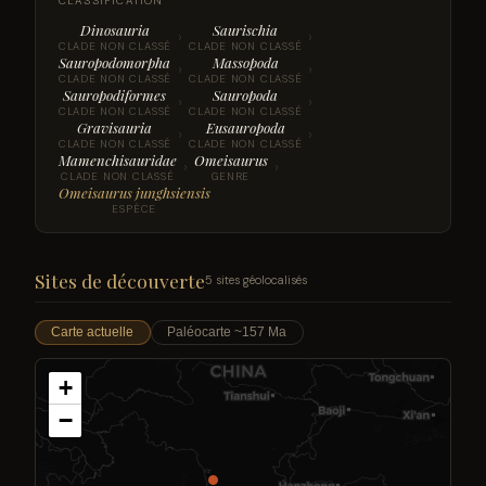
CLASSIFICATION
Dinosauria
Saurischia
›
›
CLADE NON CLASSÉ
CLADE NON CLASSÉ
Sauropodomorpha
Massopoda
›
›
CLADE NON CLASSÉ
CLADE NON CLASSÉ
Sauropodiformes
Sauropoda
›
›
CLADE NON CLASSÉ
CLADE NON CLASSÉ
Gravisauria
Eusauropoda
›
›
CLADE NON CLASSÉ
CLADE NON CLASSÉ
Mamenchisauridae
Omeisaurus
›
›
CLADE NON CLASSÉ
GENRE
Omeisaurus junghsiensis
ESPÈCE
Sites de découverte
5 sites géolocalisés
Carte actuelle
Paléocarte ~157 Ma
+
−