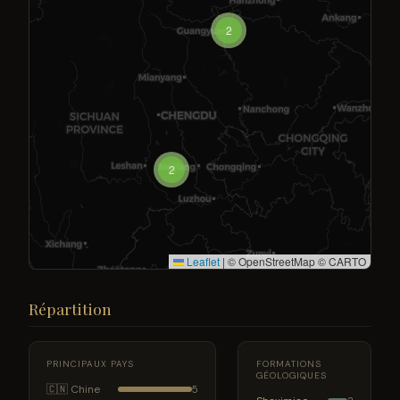
2
2
Leaflet
|
© OpenStreetMap © CARTO
Répartition
PRINCIPAUX PAYS
FORMATIONS
GÉOLOGIQUES
🇨🇳 Chine
5