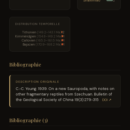
Shaximiao
2
DISTRIBUTION TEMPORELLE
Tithonien
(149.2–143.1 Ma)
2
Kimméridgien
(154.8–149.2 Ma)
1
Callovien
(165.3–161.5 Ma)
1
Bajocien
(170.9–168.2 Ma)
1
Bibliographie
DESCRIPTION ORIGINALE
C.-C. Young. 1939. On a new Sauropoda, with notes on
other fragmentary reptiles from Szechuan. Bulletin of
the Geological Society of China 19(3):279-315
DOI ↗
Bibliographie (3)