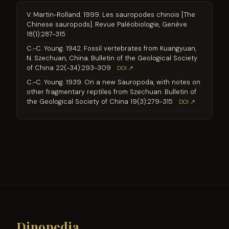
V. Martin-Rolland. 1999. Les sauropodes chinois [The
Chinese sauropods]. Revue Paléobiologie, Genève
18(1):287-315
C.-C. Young. 1942. Fossil vertebrates from Kuangyuan,
N. Szechuan, China. Bulletin of the Geological Society
of China 22(-34):293-309
DOI ↗
C.-C. Young. 1939. On a new Sauropoda, with notes on
other fragmentary reptiles from Szechuan. Bulletin of
the Geological Society of China 19(3):279-315
DOI ↗
Dinopedia