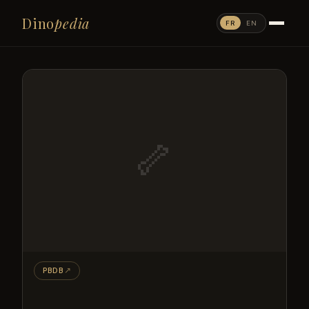
Dino
pedia
FR
EN
🦴
PBDB
↗