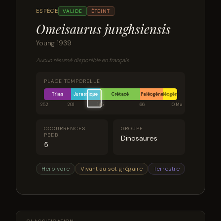
ESPÈCE
VALIDE
ÉTEINT
Omeisaurus junghsiensis
Young 1939
Aucun résumé disponible en français.
PLAGE TEMPORELLE
Trias
Jurassique
Crétacé
Paléogène
Néogène
252
201
145
66
0 Ma
OCCURRENCES
GROUPE
PBDB
Dinosaures
5
Herbivore
Vivant au sol, grégaire
Terrestre