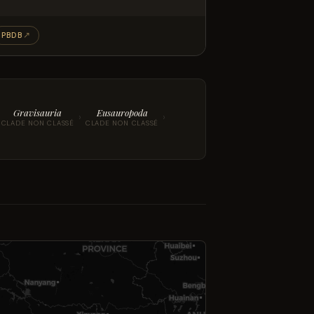
PBDB
↗
Gravisauria
Eusauropoda
›
›
CLADE NON CLASSÉ
CLADE NON CLASSÉ