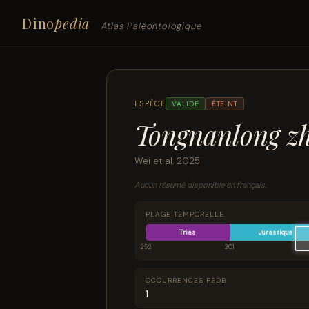
Dino
pedia
Atlas Paléontologique
ESPÈCE
VALIDE
ÉTEINT
Tongnanlong z
Wei et al. 2025
Aucun résumé disponible en français.
PLAGE TEMPORELLE
Trias
Jurassique
252
201
OCCURRENCES PBDB
1