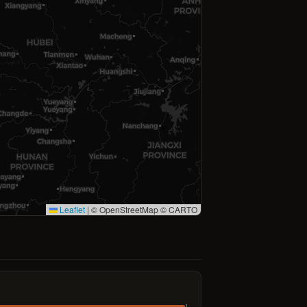
Leaflet
|
© OpenStreetMap © CARTO