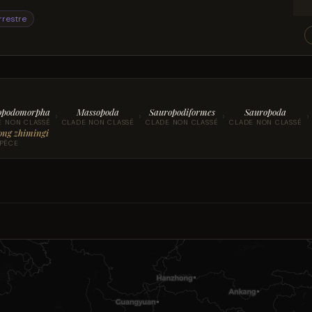
rrestre
opodomorpha
Massopoda
Sauropodiformes
Sauropoda
›
›
›
›
E NON CLASSÉ
CLADE NON CLASSÉ
CLADE NON CLASSÉ
CLADE NON CLASSÉ
ng zhimingi
PÈCE