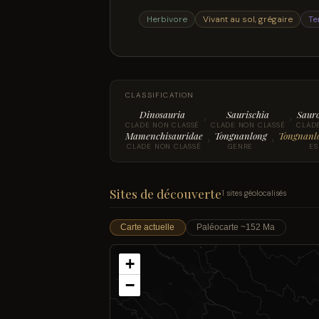
Herbivore
Vivant au sol, grégaire
Te
CLASSIFICATION
Dinosauria
Saurischia
Saur
›
›
CLADE NON CLASSÉ
CLADE NON CLASSÉ
CLAD
Mamenchisauridae
Tongnanlong
Tongnanlo
›
›
CLADE NON CLASSÉ
GENRE
ES
Sites de découverte
1 sites géolocalisés
Carte actuelle
Paléocarte ~152 Ma
+
−