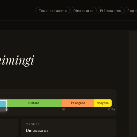
Tous les taxons
Dinosaures
Ptérosaures
Repti
himingi
Crétacé
Paléogène
Néogène
145
66
0 Ma
GROUPE
Dinosaures