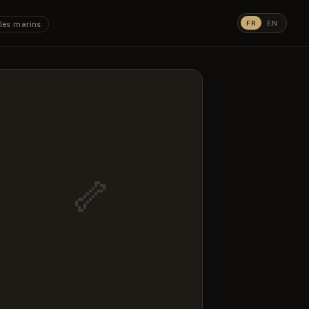
FR
EN
les marins
🦴