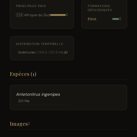
PRINCIPAUX PAYS
FORMATIONS
GÉOLOGIQUES
🇿🇦 Afrique du Sud
2
Elliot
2
DISTRIBUTION TEMPORELLE
Sinémurien
(199.5–192.9 Ma)
2
Espèces (1)
Antetonitrus ingenipes
201 Ma
Images
2