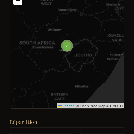
−
2
Leaflet
|
© OpenStreetMap © CARTO
Répartition