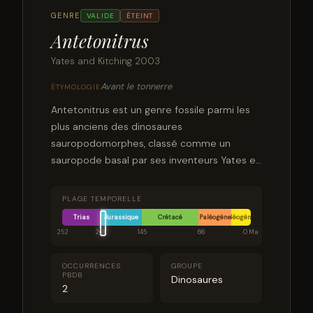
GENRE
VALIDE
ÉTEINT
Antetonitrus
Yates and Kitching 2003
Avant le tonnerre
ÉTYMOLOGIE
Antetonitrus est un genre fossile parmi les
plus anciens des dinosaures
sauropodomorphes, classé comme un
sauropode basal par ses inventeurs Yates et
Kitching en 2003. Après avoir été considéré
comme appartenant au clade des
PLAGE TEMPORELLE
Anchisauria, il est aujourd'hui placé comme
Trias
Jurassique
Crétacé
Paléogène
Néogène
un sauropode basal, de la famille des
252
201
145
66
0 Ma
Lessemsauridae.
OCCURRENCES
GROUPE
PBDB
Dinosaures
2