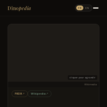
Dino
pedia
FR
EN
cliquer pour agrandir
Wikimedia
PBDB
↗
Wikipedia
↗