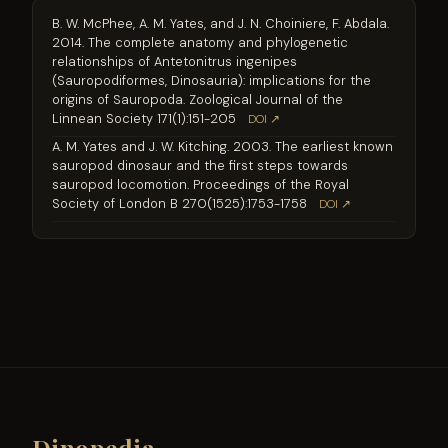
B. W. McPhee, A. M. Yates, and J. N. Choiniere, F. Abdala.
2014. The complete anatomy and phylogenetic
relationships of Antetonitrus ingenipes
(Sauropodiformes, Dinosauria): implications for the
origins of Sauropoda. Zoological Journal of the
Linnean Society 171(1):151-205
DOI ↗
A. M. Yates and J. W. Kitching. 2003. The earliest known
sauropod dinosaur and the first steps towards
sauropod locomotion. Proceedings of the Royal
Society of London B 270(1525):1753-1758
DOI ↗