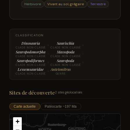
Herbivore
Vivant au sol, grégaire
Terrestre
CLASSIFICATION
Dinosauria
Saurischia
›
›
CLADE NON CLASSÉ
CLADE NON CLASSÉ
Sauropodomorpha
Massopoda
›
›
CLADE NON CLASSÉ
CLADE NON CLASSÉ
Sauropodiformes
Sauropoda
›
›
CLADE NON CLASSÉ
CLADE NON CLASSÉ
Lessemsauridae
Antetonitrus
›
CLADE NON CLASSÉ
GENRE
Sites de découverte
2 sites géolocalisés
Carte actuelle
Paléocarte ~197 Ma
+