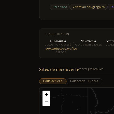
Herbivore
Vivant au sol, grégaire
Te
CLASSIFICATION
Dinosauria
Saurischia
Saur
›
›
CLADE NON CLASSÉ
CLADE NON CLASSÉ
CLAD
Antetonitrus ingenipes
ESPÈCE
Sites de découverte
2 sites géolocalisés
Carte actuelle
Paléocarte ~197 Ma
+
−