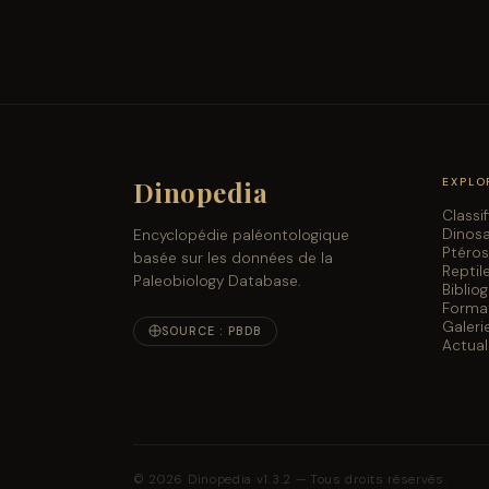
Dinopedia
EXPLO
Classi
Dinos
Encyclopédie paléontologique
Ptéro
basée sur les données de la
Reptil
Paleobiology Database.
Biblio
Forma
Galeri
SOURCE : PBDB
Actual
© 2026 Dinopedia v1.3.2 — Tous droits réservés.