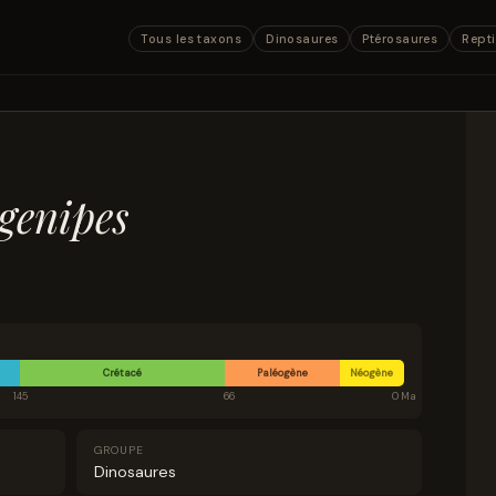
Tous les taxons
Dinosaures
Ptérosaures
Repti
genipes
Crétacé
Paléogène
Néogène
145
66
0 Ma
GROUPE
Dinosaures