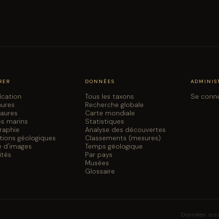
RER
DONNÉES
ADMINIS
fication
Tous les taxons
Se conn
aures
Recherche globale
saures
Carte mondiale
es marins
Statistiques
graphie
Analyse des découvertes
tions géologiques
Classements (mesures)
e d'images
Temps géologique
ités
Par pays
Musées
Glossaire
Données iss