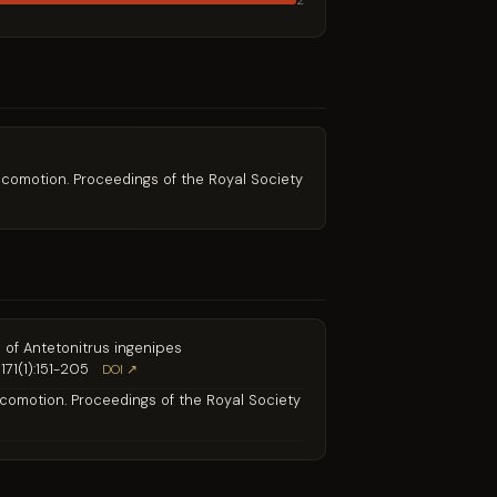
2
ocomotion. Proceedings of the Royal Society
s of Antetonitrus ingenipes
71(1):151-205
DOI ↗
ocomotion. Proceedings of the Royal Society