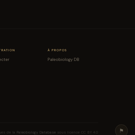
TRATION
À PROPOS
ecter
Paleobiology DB
⚑
ues de la
Paleobiology Database
sous licence CC BY 4.0