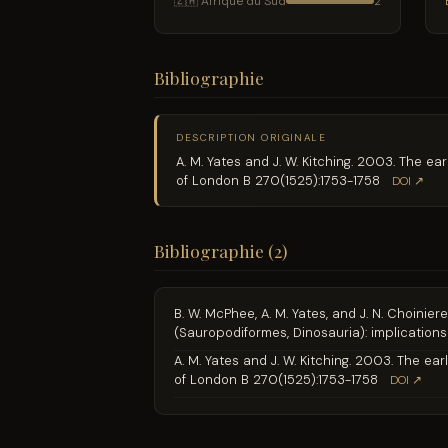
🇿🇦 Afrique du Sud
2
Bibliographie
DESCRIPTION ORIGINALE
A. M. Yates and J. W. Kitching. 2003. The 
of London B 270(1525):1753-1758
DOI ↗
Bibliographie (2)
B. W. McPhee, A. M. Yates, and J. N. Choini
(Sauropodiformes, Dinosauria): implications 
A. M. Yates and J. W. Kitching. 2003. The e
of London B 270(1525):1753-1758
DOI ↗