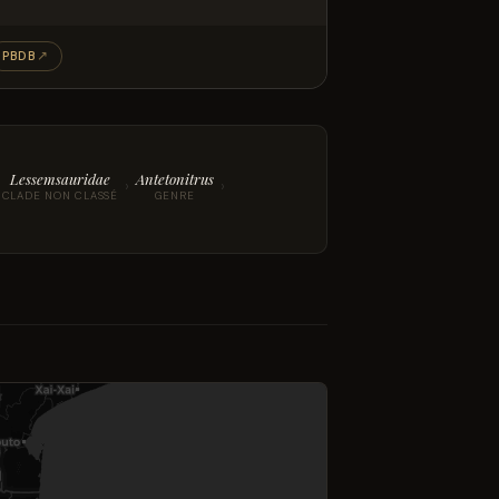
PBDB
↗
Lessemsauridae
Antetonitrus
›
›
CLADE NON CLASSÉ
GENRE