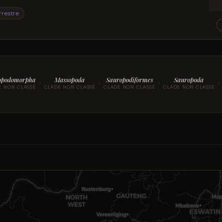
rrestre
opodomorpha
Massopoda
Sauropodiformes
Sauropoda
›
›
›
›
E NON CLASSÉ
CLADE NON CLASSÉ
CLADE NON CLASSÉ
CLADE NON CLASSÉ