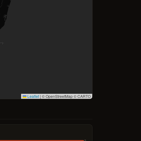
Leaflet
|
© OpenStreetMap © CARTO