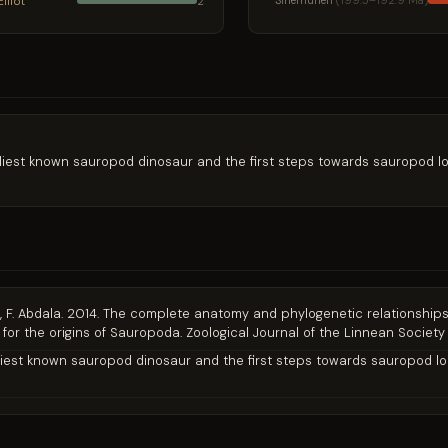
Elliot
Sinémurien
(199.5–192.9 Ma)
2
earliest known sauropod dinosaur and the first steps towards sauropod l
ere, F. Abdala. 2014. The complete anatomy and phylogenetic relationship
for the origins of Sauropoda. Zoological Journal of the Linnean Society 1
arliest known sauropod dinosaur and the first steps towards sauropod l