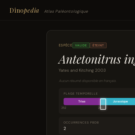
Dino
pedia
Atlas Paléontologique
ESPÈCE
VALIDE
ÉTEINT
Antetonitrus in
Yates and Kitching 2003
Aucun résumé disponible en français.
PLAGE TEMPORELLE
Trias
Jurassique
252
201
OCCURRENCES PBDB
2