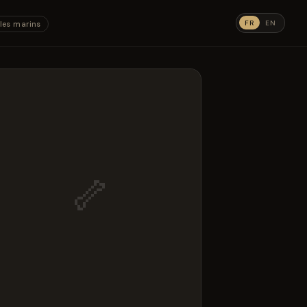
FR
EN
les marins
🦴