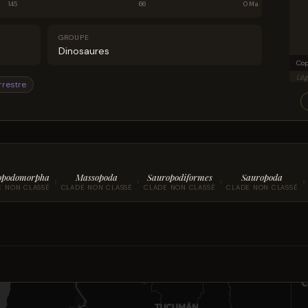
145
66
0 Ma
GROUPE
Dinosaures
Lég
rrestre
opodomorpha
Massopoda
Sauropodiformes
Sauropoda
›
›
›
›
E NON CLASSÉ
CLADE NON CLASSÉ
CLADE NON CLASSÉ
CLADE NON CLASSÉ