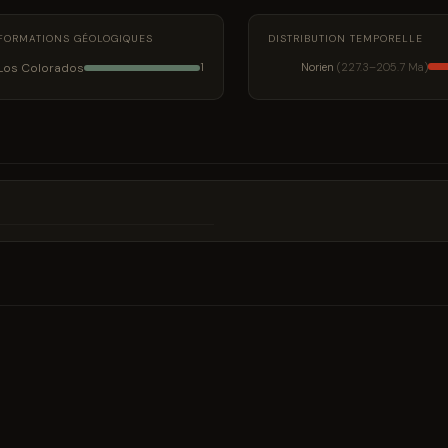
FORMATIONS GÉOLOGIQUES
DISTRIBUTION TEMPORELLE
Los Colorados
Norien
(227.3–205.7 Ma)
1