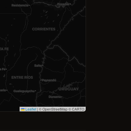
Leaflet
|
© OpenStreetMap © CARTO