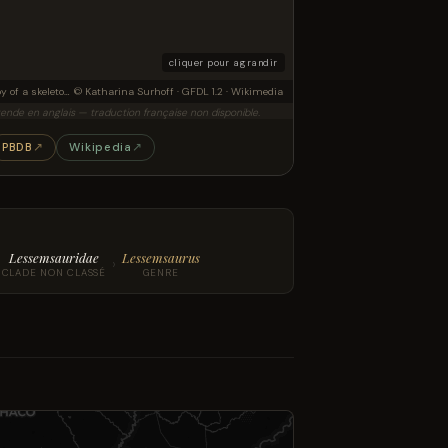
cliquer pour agrandir
Copy of a skeleton of a Lessemsaurus in the exhibition "Gigasaurier - Die Riesen Argentiniens" in Frankfurt am Main 2010
© Katharina Surhoff · GFDL 1.2 · Wikimedia
ende en anglais — traduction française non disponible.
PBDB
↗
Wikipedia
↗
Lessemsauridae
Lessemsaurus
›
CLADE NON CLASSÉ
GENRE