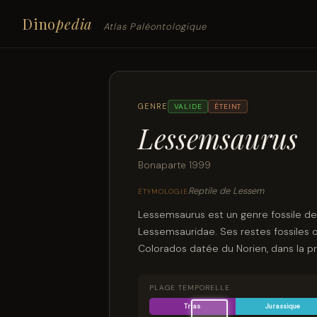
Dino
pedia
Atlas Paléontologique
GENRE
VALIDE
ÉTEINT
Lessemsaurus
Bonaparte 1999
Reptile de Lessem
ÉTYMOLOGIE
Lessemsaurus est un genre fossile de
Lessemsauridae. Ses restes fossiles 
Colorados datée du Norien, dans la pr
PLAGE TEMPORELLE
Trias
Jurassique