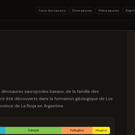
Tous les taxons
Dinosaures
Ptérosaures
Repti
 dinosaures sauropodes basaux, de la famille des
ont été découverts dans la formation géologique de Los
ovince de La Rioja en Argentine.
Crétacé
Paléogène
Néogène