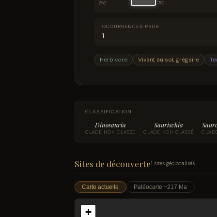
252
201
OCCURRENCES PBDB
1
Herbivore
Vivant au sol, grégaire
Te
CLASSIFICATION
Dinosauria
Saurischia
Saur
›
›
CLADE NON CLASSÉ
CLADE NON CLASSÉ
CLAD
Sites de découverte
1 sites géolocalisés
Carte actuelle
Paléocarte ~217 Ma
+