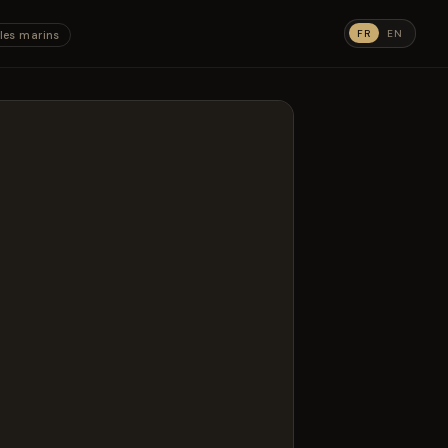
FR
EN
les marins