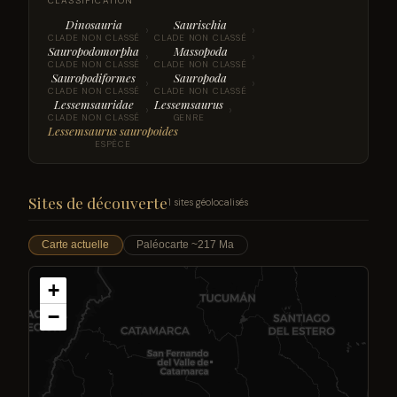
CLASSIFICATION
Dinosauria
Saurischia
›
›
CLADE NON CLASSÉ
CLADE NON CLASSÉ
Sauropodomorpha
Massopoda
›
›
CLADE NON CLASSÉ
CLADE NON CLASSÉ
Sauropodiformes
Sauropoda
›
›
CLADE NON CLASSÉ
CLADE NON CLASSÉ
Lessemsauridae
Lessemsaurus
›
›
CLADE NON CLASSÉ
GENRE
Lessemsaurus sauropoides
ESPÈCE
Sites de découverte
1 sites géolocalisés
Carte actuelle
Paléocarte ~217 Ma
+
−