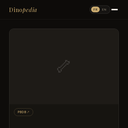
Dino
pedia
FR
EN
🦴
PBDB
↗