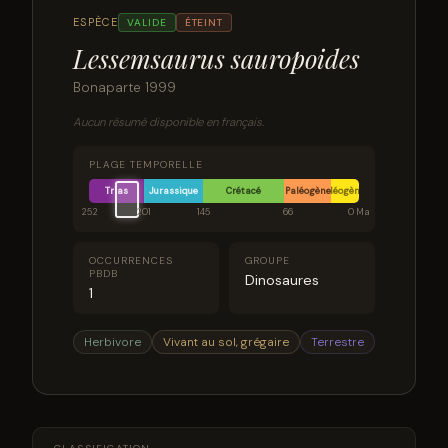
ESPÈCE
VALIDE
ÉTEINT
Lessemsaurus sauropoides
Bonaparte 1999
Aucun résumé disponible en français.
PLAGE TEMPORELLE
Trias
Jurassique
Crétacé
Paléogène
Néogène
252
201
145
66
0 Ma
OCCURRENCES
GROUPE
PBDB
Dinosaures
1
Herbivore
Vivant au sol, grégaire
Terrestre