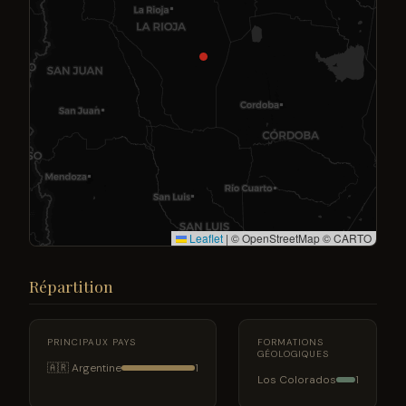
Leaflet
|
© OpenStreetMap © CARTO
Répartition
PRINCIPAUX PAYS
FORMATIONS
GÉOLOGIQUES
🇦🇷 Argentine
1
Los Colorados
1